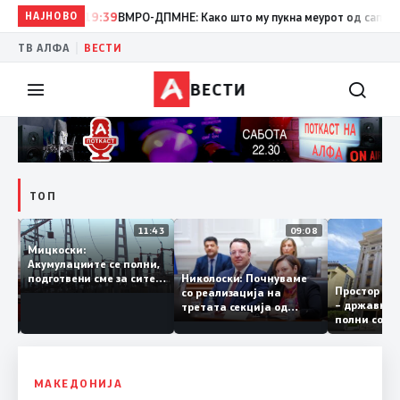
НАЈНОВО
19:39
ВМРО-ДПМНЕ: Како што му пукна меурот од сапуница „ми
|
ТВ АЛФА
ВЕСТИ
ВЕСТИ
ТОП
12:03
11:43
09:08
Мицкоски:
Акумулациите се полни,
рант
Николоски: Почнуваме
подготвени сме за сите
Простор 
а за
со реализација на
ризици, не размислување
– државн
а
третата секција од
за поскапување на
полни со
железничкиот Коридор
струјата
8, Македонија станува
раскрсница на Балканот
МАКЕДОНИЈА