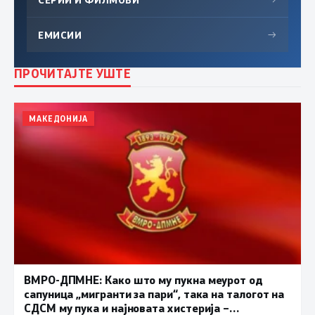
ЕМИСИИ
→
ПРОЧИТАЈТЕ УШТЕ
МАКЕДОНИЈА
ВМРО-ДПМНЕ: Како што му пукна меурот од
сапуница „мигранти за пари“, така на талогот на
СДСМ му пука и најновата хистерија –