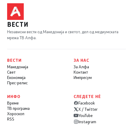
ВЕСТИ
Независни вести од Македонија и светот, дел од медиумската
мрежа ТВ Алфа.
ВЕСТИ
ЗА НАС
Македонија
За Алфа
Свет
Контакт
Економија
Импресум
Прес-релис
ИНФО
СЛЕДЕТЕ НÉ
Време
Facebook
ТВ програма
X / Twitter
Хороскоп
YouTube
RSS
Instagram