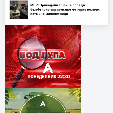
МВР: Приведени 15 лица поради
безобѕирно управување моторно возило,
петмина малолетници