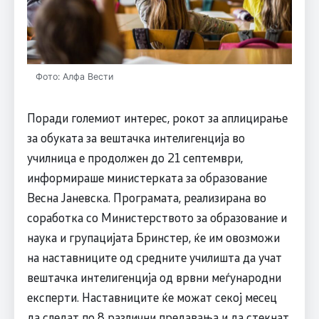
Фото: Алфа Вести
Поради големиот интерес, рокот за аплицирање
за обуката за вештачка интелигенција во
училница е продолжен до 21 септември,
информираше министерката за образование
Весна Јаневска. Програмата, реализирана во
соработка со Министерството за образование и
наука и групацијата Бринстер, ќе им овозможи
на наставниците од средните училишта да учат
вештачка интелигенција од врвни меѓународни
експерти. Наставниците ќе можат секој месец
да следат по 8 различни предавања и да стекнат