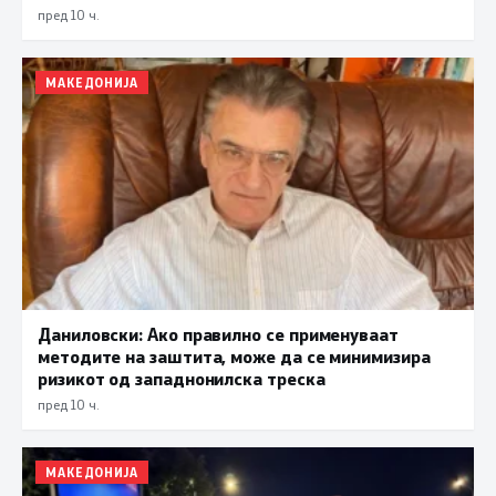
прифаќање на француски предлог
пред 10 ч.
МАКЕДОНИЈА
Даниловски: Ако правилно се применуваат
методите на заштита, може да се минимизира
ризикот од западнонилска треска
пред 10 ч.
МАКЕДОНИЈА