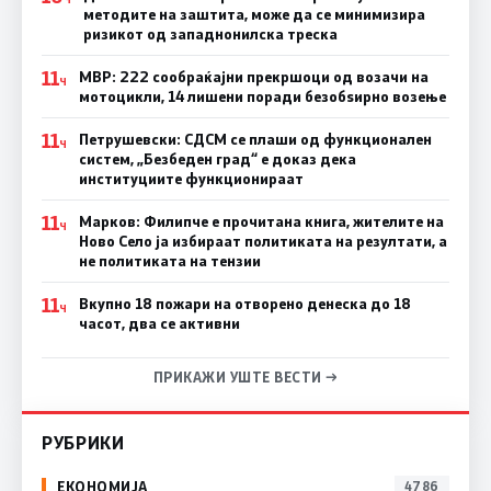
методите на заштита, може да се минимизира
ризикот од западнонилска треска
11
МВР: 222 сообраќајни прекршоци од возачи на
Ч
мотоцикли, 14 лишени поради безобѕирно возење
11
Петрушевски: СДСМ се плаши од функционален
Ч
систем, „Безбеден град“ е доказ дека
институциите функционираат
11
Марков: Филипче е прочитана книга, жителите на
Ч
Ново Село ја избираат политиката на резултати, а
не политиката на тензии
11
Вкупно 18 пожари на отворено денеска до 18
Ч
часот, два се активни
ПРИКАЖИ УШТЕ ВЕСТИ →
РУБРИКИ
ЕКОНОМИЈА
4786