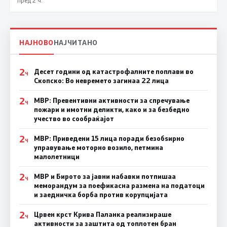
НАЈНОВО
НАЈЧИТАНО
2
Десет години од катастрофалните поплави во
Ч
Скопско: Во невремето загинаа 22 лица
2
МВР: Превентивни активности за спречување
Ч
пожари и имотни деликти, како и за безбедно
учество во сообраќајот
2
МВР: Приведени 15 лица поради безобѕирно
Ч
управување моторно возило, петмина
малолетници
2
МВР и Бирото за јавни набавки потпишаа
Ч
меморандум за поефикасна размена на податоци
и заедничка борба против корупцијата
2
Црвен крст Крива Паланка реализираше
Ч
активности за заштита од топлотен бран