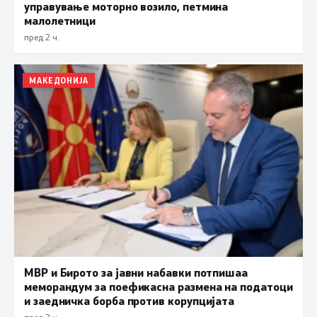
управување моторно возило, петмина
малолетници
пред 2 ч.
МАКЕДОНИЈА
МВР и Бирото за јавни набавки потпишаа
меморандум за поефикасна размена на податоци
и заедничка борба против корупцијата
пред 2 ч.