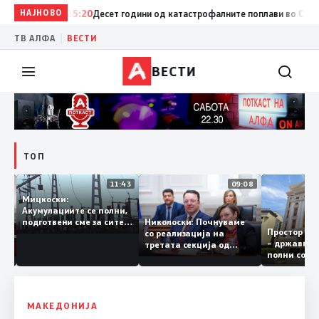
НАЈНОВО
15:20
Десет години од катастрофалните поплави во Скопско: В
|
ТВ АЛФА
ВЕСТИ
ВЕСТИ
ТОП
12:03
11:43
09:08
Мицкоски:
Акумулациите се полни,
рант
Николоски: Почнуваме
подготвени сме за сите
Простор
ра за
со реализација на
ризици, не размислување
– држав
ја
третата секција од
за поскапување на
полни с
железничкиот Коридор
струјата
8, Македонија станува
раскрсница на Балканот
МАКЕДОНИЈА