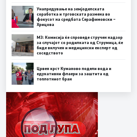
Унапредување на земјоделската
соработка и трговската размена во
фокусот на средбата Серафимовски –
Хрицова
МЗ: Комисија ќе спроведе стручен надзор
за случајот со родилката од Струмица, ќе
биде вклучен и медицински експерт од
соседството
Црвен крст Куманово подели вода и
едукативни флаери за заштита од
топлотниот бран