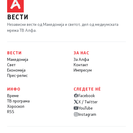
ВЕСТИ
Независни вести од Македонија и светот, дел од медиумската
мрежа ТВ Алфа.
ВЕСТИ
ЗА НАС
Македонија
За Алфа
Свет
Контакт
Економија
Импресум
Прес-релис
ИНФО
СЛЕДЕТЕ НÉ
Време
Facebook
ТВ програма
X / Twitter
Хороскоп
YouTube
RSS
Instagram