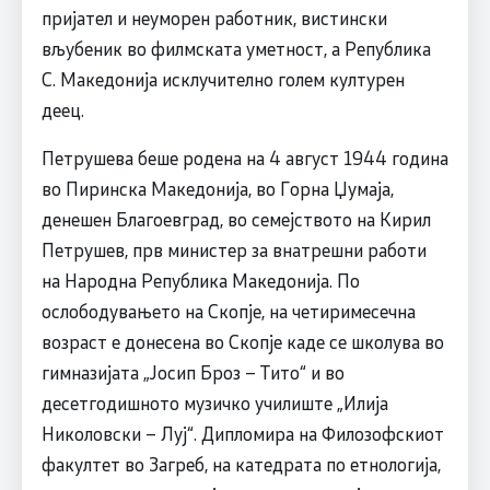
пријател и неуморен работник, вистински
вљубеник во филмската уметност, а Република
С. Македонија исклучително голем културен
деец.
Петрушева беше родена на 4 август 1944 година
во Пиринска Македонија, во Горна Џумаја,
денешен Благоевград, во семејството на Кирил
Петрушев, прв министер за внатрешни работи
на Народна Република Македонија. По
ослободувањето на Скопје, на четиримесечна
возраст е донесена во Скопје каде се школува во
гимназијата „Јосип Броз – Тито“ и во
десетгодишното музичко училиште „Илија
Николовски – Луј“. Дипломира на Филозофскиот
факултет во Загреб, на катедрата по етнологија,