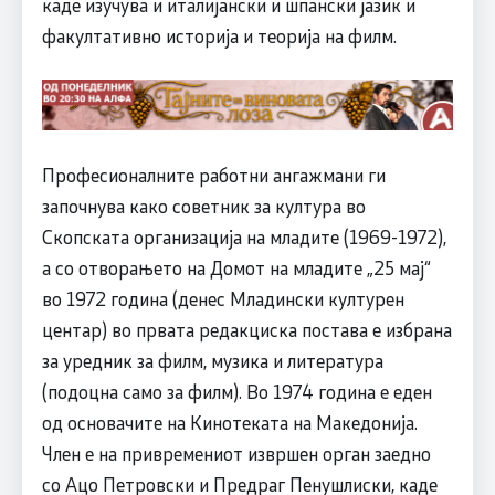
каде изучува и италијански и шпански јазик и
факултативно историја и теорија на филм.
Професионалните работни ангажмани ги
започнува како советник за култура во
Скопската организација на младите (1969-1972),
а со отворањето на Домот на младите „25 мај“
во 1972 година (денес Младински културен
центар) во првата редакциска постава е избрана
за уредник за филм, музика и литература
(подоцна само за филм). Во 1974 година е еден
од основачите на Кинотеката на Македонија.
Член е на привремениот извршен орган заедно
со Ацо Петровски и Предраг Пенушлиски, каде