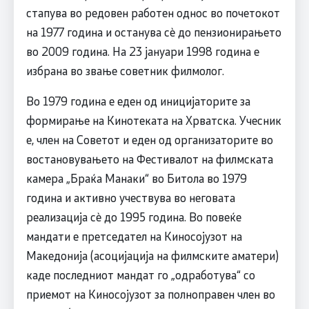
стапува во редовен работен однос во почетокот
на 1977 година и останува сѐ до пензионирањето
во 2009 година. На 23 јануари 1998 година е
избрана во звање советник филмолог.
Во 1979 година е еден од иницијаторите за
формирање на Кинотеката на Хрватска. Учесник
е, член на Советот и еден од организаторите во
востановувањето на Фестивалот на филмската
камера „Браќа Манаки“ во Битола во 1979
година и активно учествува во неговата
реализација сѐ до 1995 година. Во повеќе
мандати е претседател на Киносојузот на
Македонија (асоцијација на филмските аматери)
каде последниот мандат го „одработува“ со
приемот на Киносојузот за полноправен член во