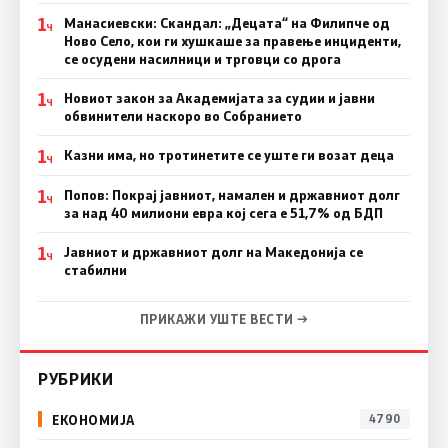
1
Манасиевски: Скандал: „Децата“ на Филипче од
Ч
Ново Село, кои ги хушкаше за правење инциденти,
се осудени насилници и трговци со дрога
1
Новиот закон за Академијата за судии и јавни
Ч
обвинители наскоро во Собранието
1
Казни има, но тротинетите се уште ги возат деца
Ч
1
Попов: Покрај јавниот, намален и државниот долг
Ч
за над 40 милиони евра кој сега е 51,7% од БДП
1
Јавниот и државниот долг на Македонија се
Ч
стабилни
ПРИКАЖИ УШТЕ ВЕСТИ →
РУБРИКИ
ЕКОНОМИЈА
4790