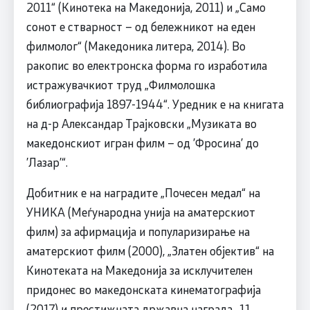
2011“ (Кинотека на Македонија, 2011) и „Само
сонот е стварност – од бележникот на еден
филмолог“ (Македоника литера, 2014). Во
ракопис во електронска форма го изработила
истражувачкиот труд „Филмолошка
библиографија 1897-1944“. Уредник е на книгата
на д-р Александар Трајковски „Музиката во
македонскиот игран филм – од ’Фросина’ до
’Лазар’“.
Добитник е на наградите „Почесен медал“ на
УНИКА (Меѓународна унија на аматерскиот
филм) за афирмација и популаризирање на
аматерскиот филм (2000), „Златен објектив“ на
Кинотеката на Македонија за исклучителен
придонес во македонската кинематографија
(2017) и престижната државна награда „11