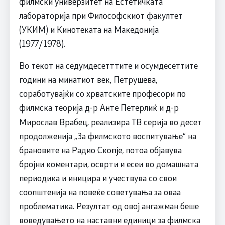
филмски универзитет на Естетичката
лабораторија при Философскиот факултет
(УКИМ) и Кинотеката на Македонија
(1977/1978).
Во текот на седумдесетттите и осумдесеттите
години на минатиот век, Петрушева,
соработувајќи со хрватските професори по
филмска теорија д-р Анте Петерлиќ и д-р
Мирослав Врабец, реализира ТВ серија во десет
продолженија „За филмското воспитување“ на
брановите на Радио Скопје, потоа објавува
бројни коментари, осврти и есеи во домашната
периодика и иницира и учествува со свои
соопштенија на повеќе советувања за оваа
проблематика. Резултат од овој ангажман беше
воведувањето на наставни единици за филмска