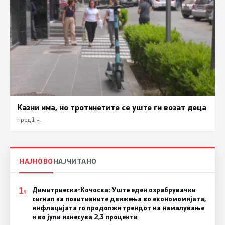
Казни има, но тротинетите се уште ги возат деца
пред 1 ч.
НАЈНОВО
НАЈЧИТАНО
1
Димитриеска-Кочоска: Уште еден охрабрувачки
Ч
сигнал за позитивните движења во економомијата,
инфлацијата го продолжи трендот на намалување
и во јули изнесува 2,3 проценти