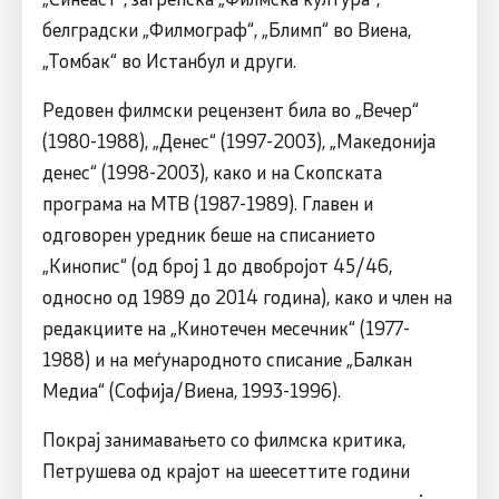
белградски „Филмограф“, „Блимп“ во Виена,
„Томбак“ во Истанбул и други.
Редовен филмски рецензент била во „Вечер“
(1980-1988), „Денес“ (1997-2003), „Македонија
денес“ (1998-2003), како и на Скопската
програма на МТВ (1987-1989). Главен и
одговорен уредник беше на списанието
„Кинопис“ (од број 1 до двобројот 45/46,
односно од 1989 до 2014 година), како и член на
редакциите на „Кинотечен месечник“ (1977-
1988) и на меѓународното списание „Балкан
Медиа“ (Софија/Виена, 1993-1996).
Покрај занимавањето со филмска критика,
Петрушева од крајот на шеесеттите години