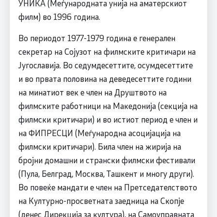
УНИКА (Меѓународната унија на аматерскиот
филм) во 1996 година.
Во периодот 1977-1979 година е генерален
секретар на Сојузот на филмските критичари на
Југославија. Во седумдесеттите, осумдесеттите
и во првата половина на деведесеттите години
на минатиот век е член на Друштвото на
филмските работници на Македонија (секција на
филмски критичари) и во истиот период е член и
на ФИПРЕСЦИ (Меѓународна асоцијација на
филмски критичари). Била член на жирија на
бројни домашни и странски филмски фестивали
(Пула, Белград, Москва, Ташкент и многу други).
Во повеќе мандати е член на Претседателството
на Културно-просветната заедница на Скопје
(денес Дирекција за култура), на Самоуправната