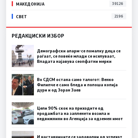
МАКЕДОНИЈА
39126
СВЕТ
2196
РЕДАКЦИСКИ ИЗБОР
Демографски аларм-се помалку деца се
раѓаат, се повеќе млади се иселуваат,
Владата најавува сеопфатни мерки
Во СДСМ остана само талогот: Венко
Филипче е само бледа и полоша копија
дури и од Зоран Заев
Цели 90% скок на приходите од
продажбата на запленети возила и
недвижнини во Агенција за одземен имот
И наставниците се задоволни од успехот