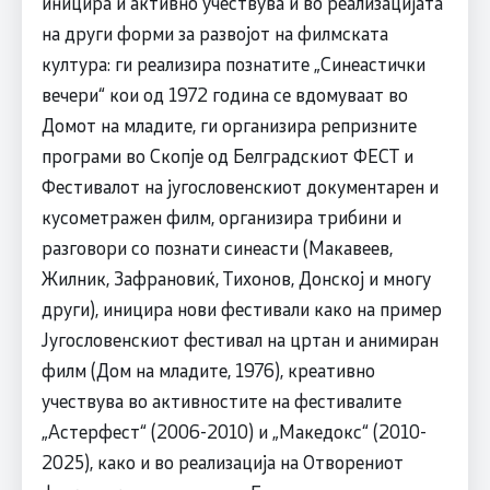
иницира и активно учествува и во реализацијата
на други форми за развојот на филмската
култура: ги реализира познатите „Синеастички
вечери“ кои од 1972 година се вдомуваат во
Домот на младите, ги организира репризните
програми во Скопје од Белградскиот ФЕСТ и
Фестивалот на југословенскиот документарен и
кусометражен филм, организира трибини и
разговори со познати синеасти (Макавеев,
Жилник, Зафрановиќ, Тихонов, Донској и многу
други), иницира нови фестивали како на пример
Југословенскиот фестивал на цртан и анимиран
филм (Дом на младите, 1976), креативно
учествува во активностите на фестивалите
„Астерфест“ (2006-2010) и „Македокс“ (2010-
2025), како и во реализација на Отворениот