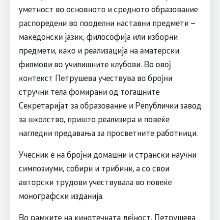
уметност во основното и средното образование
распоредени во пооделни наставни предмети –
македонски јазик, философија или изборни
предмети, како и реализација на аматерски
филмови во училишните клубови. Во овој
контекст Петрушева учествува во бројни
стручни тела фомирани од тогашните
Секретаријат за образование и Републички завод
за школство, пришто реализира и повеќе
нагледни предавања за просветните работници.
Учесник е на бројни домашни и странски научни
симпозиуми, собири и трибини, а со свои
авторски трудови учествувала во повеќе
монографски изданија.
Во рамките на кинотечната дејност, Петрушева