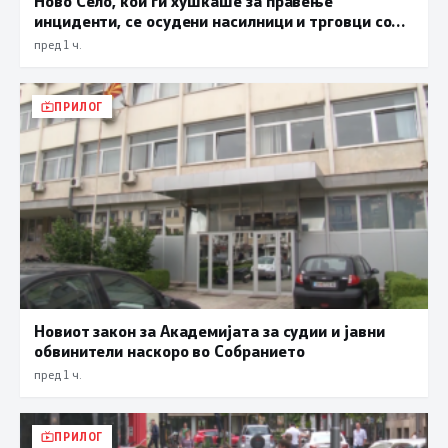
Ново Село, кои ги хушкаше за правење
инциденти, се осудени насилници и трговци со
дрога
пред 1 ч.
ПРИЛОГ
Новиот закон за Академијата за судии и јавни
обвинители наскоро во Собранието
пред 1 ч.
ПРИЛОГ