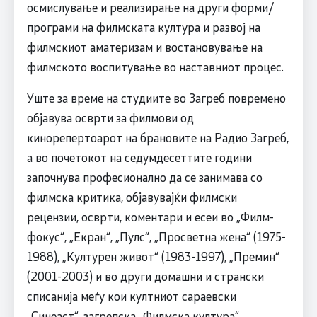
осмислување и реализирање на други форми/
програми на филмската култура и развој на
филмскиот аматеризам и востановување на
филмското воспитување во наставниот процес.
Уште за време на студиите во Загреб повремено
објавува осврти за филмови од
кинорепертоарот на брановите на Радио Загреб,
а во почетокот на седумдесеттите години
започнува професионално да се занимава со
филмска критика, објавувајќи филмски
рецензии, осврти, коментари и есеи во „Филм-
фокус“, „Екран“, „Пулс“, „Просветна жена“ (1975-
1988), „Културен живот“ (1983-1997), „Премин“
(2001-2003) и во други домашни и странски
списанија меѓу кои култниот сараевски
„Синеаст“, загрепска „Филмска култура“,