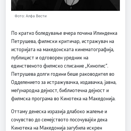
Фото: Алфа Вести
По кратко боледување вчера почина Илинденка
Петрушева, филмски критичар, истражувач на
историјата на македонската кинематографија,
публицист и одговорен уредник на
единственото филмско списание „Кинопис“.
Петрушева долги години беше раководител во
Одделението за истражувачка, издавачка, јавна,
меѓународна дејност, библиотечна дејност и
филмска програма во Кинотека на Македонија.
Оттаму денеска изразија длабоко жалење и
сочувство до семејството посочувајќи дека
Кинотека на Македонија загубила искрен