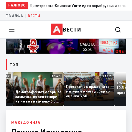
13:03
НАЈНОВО
Димитриеска-Кочоска: Уште еден охрабрувачки сигнал за пози
|
ТВ АЛФА
ВЕСТИ
ВЕСТИ
ТОП
14:12
13:45
13:12
Сто
Просекот од државната
10,5
ретата
матура е многу добар со
Демографскиот аларм се
прв
ничката
оценка 3,66
засилува, во септември
год
 Паланка
ќе имаме најмалку 3.000
го з
роектот
првачиња помалку
и на
 во слепа
аме
МАКЕДОНИЈА
Почина Илинденка