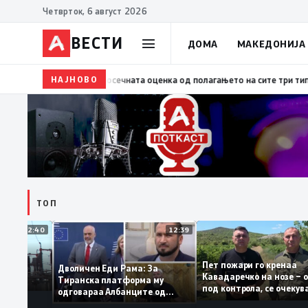
Четврток, 6 август 2026
ВЕСТИ
ДОМА
МАКЕДОНИЈА
НАЈНОВО
09:34
Размена на искуства со Словачка за успешн
ТОП
12:40
12:39
Пет пожари го крена
стојба во
Дволичен Еди Рама: За
Кавадаречко на нозе
табилна
Тиранска платформа му
под контрола, се оче
одговараа Албанците од
целосно гаснење
Македонија, сега кога му гори