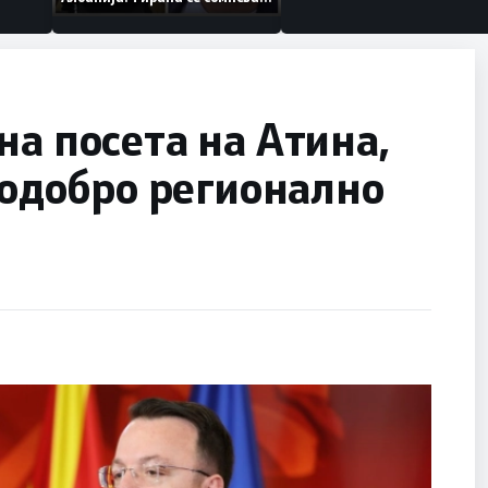
дека работеле за
терористички организации
на посета на Атина,
 подобро регионално