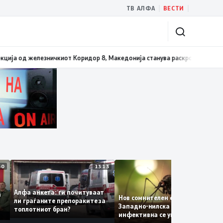
|
|
ТВ АЛФА
ВЕСТИ
сите три типа матура е 3,66
09:08
Николоски: Почнуваме со реализација 
14:50
13:13
12:4
Алфа анкета: ги почитуваат
нува
Нов сомнителен случај од
ли граѓаните препораките за
а,
Западно-нилска треска, на
топлотниот бран?
инфективна се уште има
пациенти во критична