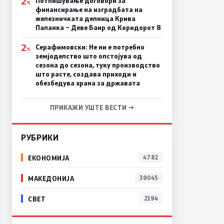
2
Потпишување договори за
Ч
финансирање на изградбата на
железничката делница Крива
Паланка – Деве Баир од Коридорот 8
2
Серафимовски: Не ни е потребно
Ч
земјоделство што опстојува од
сезона до сезона, туку производство
што расте, создава приходи и
обезбедува храна за државата
ПРИКАЖИ УШТЕ ВЕСТИ →
РУБРИКИ
ЕКОНОМИЈА
4782
МАКЕДОНИЈА
39045
СВЕТ
2194