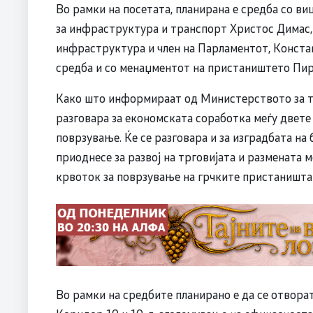
Во рамки на посетата, планирана е средба со в
за инфраструктура и транспорт Христос Димас,
инфраструктура и член на Парламентот, Конста
средба и со менаџментот на пристаништето Пир
Како што информираат од Министерството за тр
разговара за економската соработка меѓу двете 
поврзување. Ќе се разговара и за изградбата на
приоднесе за развој на трговијата и размената м
крвоток за поврзување на грчките пристаништа
Во рамки на средбите планирано е да се отвора