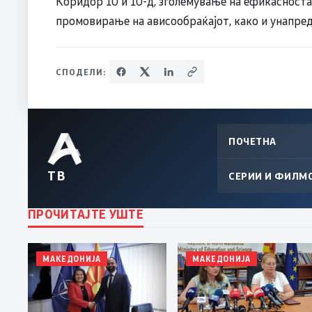
Коридор 10 и 10-д, зголемување на ефикасноста
промовирање на ависообраќајот, како и унапре
СПОДЕЛИ:
ПОЧЕТНА
ТВ
СЕРИИ И ФИЛМ
ПРОЧИТАЈТЕ УШТЕ
МАКЕДОНИЈА
МАКЕДОНИЈА