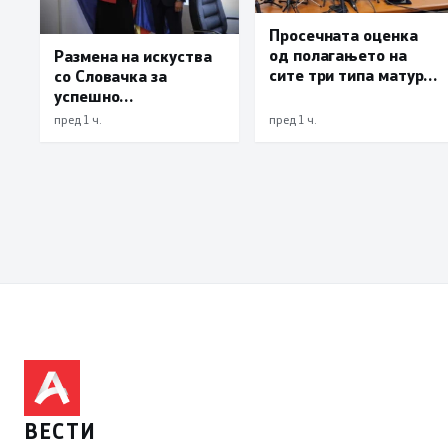
Просечната оценка
од полагањето на
Размена на искуства
сите три типа матура
со Словачка за
е 3,66
успешно
спроведување на
пред 1 ч.
пред 1 ч.
реформите
ВЕСТИ