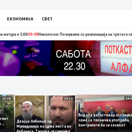
ЕКОНОМИЈА
СВЕТ
о спроведување на реформите
09:33
Просечната оценка од полагањето на 
15:38
15:10
а
Водата во Гостивар оста
 – огнот
само за техничка употреб
Двајца Албанци од
кува
контролите ќе се засилат
Македонија на црна листа во
Албанија: Тирана се сомнева