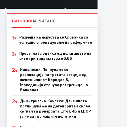
состојба
НАЈНОВО
НАЈЧИТАНО
1
Размена на искуства со Словачка за
Ч
успешно спроведување на реформите
1
Просечната оценка од полагањето на
Ч
сите три типа матура е 3,66
2
Николоски: Почнуваме со
Ч
реализација на третата секција од
железничкиот Коридор 8,
Македонија станува раскрсница на
Балканот
2
Димитриеска-Кочоска: Денешното
Ч
потпишување на договорите е силен
сигнал за довербата што ЕИБ и ЕБОР
ја имаат во нашите политики