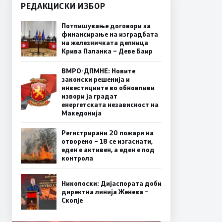
РЕДАКЦИСКИ ИЗБОР
Потпишување договори за
финансирање на изградбата
на железничката делница
Крива Паланка – Деве Баир
ВМРО-ДПМНЕ: Новите
законски решенија и
инвестициите во обновливи
извори ја градат
енергетската независност на
Македонија
Регистрирани 20 пожари на
отворено – 18 се изгаснати,
еден е активен, а еден е под
контрола
Николоски: Дијаспората доби
директна линија Женева –
Скопје