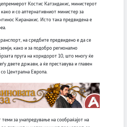
ицепремиерот Костис Катзидакис, министерот
 како и со алтернативниот министер за
нтинос Киранакис. Исто така предвидена е
еа.
анспорт, на средбите предвидено е да се
земји, како и за подобро регионално
 брзата пруга на коридорот 10, што многу ќе
еѓу двете држави, а ќе преставува и главен
 со Централна Европа.
т теми за унапредување на сообраќајот на