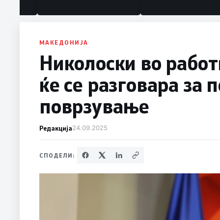
под нозе стануваат „персона
нон грата“
МАКЕДОНИЈА
Николоски во работ
ќе се разговара за
поврзување
Редакција
24.09.2025
СПОДЕЛИ: