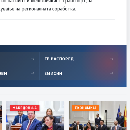
 во патниот и железничкиот транспорт, за
дување на регионалната соработка.
→
ТВ РАСПОРЕД
→
ОВИ
→
ЕМИСИИ
→
МАКЕДОНИЈА
ЕКОНОМИЈА