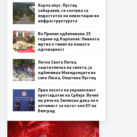
Корча плус: Пустец
заборавен, се соочува со
недостаток на инвестиции во
инфраструктурата
Во Прилеп одбележани 25
години од Карпалак: Нивната
жртва е темел на нашата
одговорност
Летна Света Петка,
заштитничка на селото, ја
одбележаа Македонците во
село Леска, Општина Пустец
Прва посета на украинскиот
претседател на Србија: Вучиќ
му рече на Зеленски дека не е
оптимист за патот кон ЕУ на
Белград