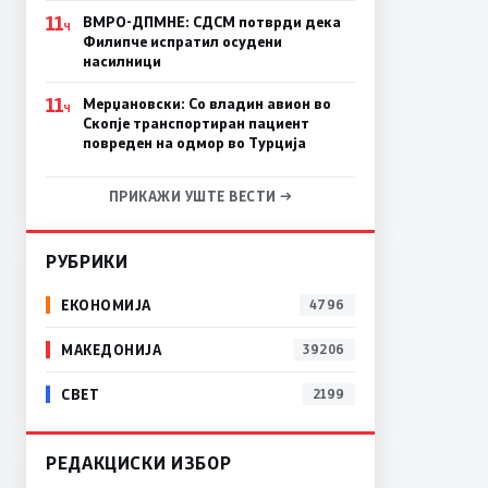
11
ВМРО-ДПМНЕ: СДСM потврди дека
Ч
Филипче испратил осудени
насилници
11
Мерџановски: Со владин авион во
Ч
Скопје транспортиран пациент
повреден на одмор во Турција
ПРИКАЖИ УШТЕ ВЕСТИ →
РУБРИКИ
ЕКОНОМИЈА
4796
МАКЕДОНИЈА
39206
СВЕТ
2199
РЕДАКЦИСКИ ИЗБОР