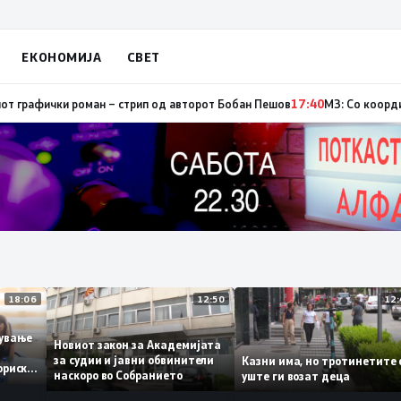
ЕКОНОМИЈА
СВЕТ
, од кои три се активни – изгаснат пожарот кај село Чифлик
17:41
Промов
18:06
12:50
работување
Новиот закон за Академијата
за судии и јавни обвинители
Казни има, но тротинет
 историски
наскоро во Собранието
уште ги возат деца
1,3%