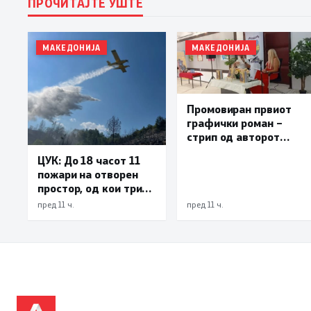
ПРОЧИТАЈТЕ УШТЕ
МАКЕДОНИЈА
МАКЕДОНИЈА
Промовиран првиот
графички роман –
стрип од авторот
Бобан Пешов
ЦУК: До 18 часот 11
пожари на отворен
простор, од кои три
се активни – изгаснат
пред 11 ч.
пред 11 ч.
пожарот кај село
Чифлик