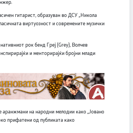
анжер.
асичен гитарист, образуван во ДСУ „Никола
класичната виртуозност и современите музички
нативниот рок бенд Греј (Grey), Волчев
инспирирајќи и менторирајќи бројни млади
те аранжмани на народни мелодии како „Јовано
роко прифатени од публиката како