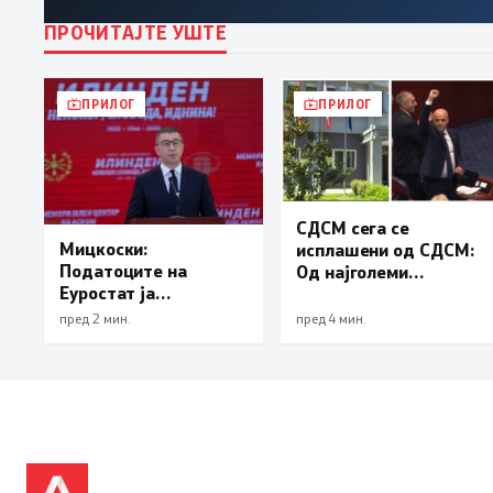
ПРОЧИТАЈТЕ УШТЕ
ПРИЛОГ
ПРИЛОГ
СДСМ сега се
Мицкоски:
исплашени од СДСМ:
Податоците на
Од најголеми
Еуростат ја
предавници
демантираат
еволуираа во
пред 2 мин.
пред 4 мин.
опозицијата
најголеми патриоти