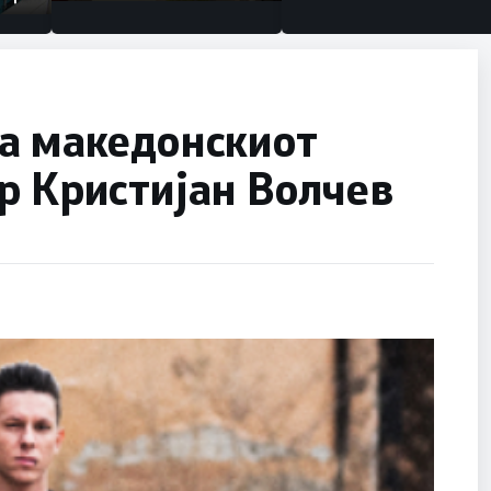
емето
на македонскиот
р Кристијан Волчев