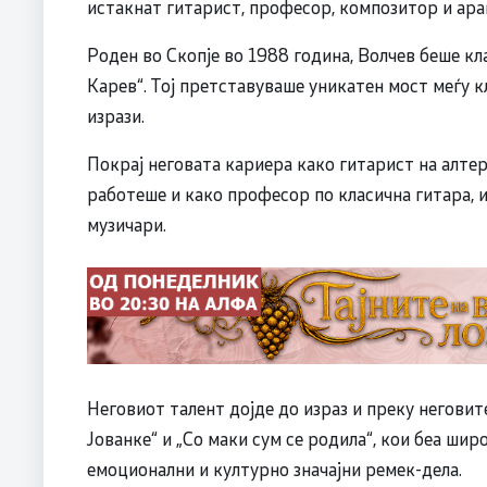
истакнат гитарист, професор, композитор и ар
Роден во Скопје во 1988 година, Волчев беше кл
Карев“. Тој претставуваше уникатен мост меѓу 
изрази.
Покрај неговата кариера како гитарист на алтер
работеше и како професор по класична гитара, 
музичари.
Неговиот талент дојде до израз и преку негови
Јованке“ и „Со маки сум се родила“, кои беа ши
емоционални и културно значајни ремек-дела.