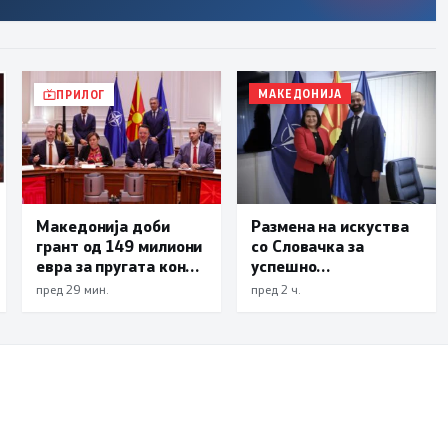
МАКЕДОНИЈА
ПРИЛОГ
Македонија доби
Размена на искуства
грант од 149 милиони
со Словачка за
евра за пругата кон
успешно
Бугарија
спроведување на
пред 29 мин.
пред 2 ч.
реформите