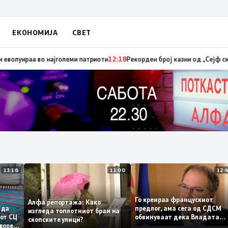
ЕКОНОМИЈА
СВЕТ
тираат опозицијата
12:28
СДСМ сега се исплашени од СДСМ: Од најголеми
13:16
13:00
Го креираа францускиот
Алфа репортажа: Како
предлог, ама сега од СД
мора да
изгледа топлотниот бран на
обвинуваат дека Владат
азенот СЦ
скопските улици?
тајно преговарала
 затворен