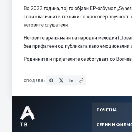
Во 2022 година, тој го објави EP-албумот „Synest
спои класичните техники со кросовер звучност, 
неговите слушатели.
Неговите аранжмани на народни мелодии („Јовано
беа прифатени од публиката како емоционални и
Роднините и пријателите се збогуваат со Волчев
СПОДЕЛИ:
ПОЧЕТНА
ТВ
СЕРИИ И ФИЛМ