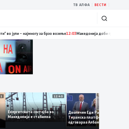
|
|
ТВ АЛФА
ВЕСТИ
 предавници еволуираа во најголеми патриоти
12:18
Рекорден број казни 
12:41
12:40
12:3
Енергетската состојба во
Дволичен Еди Рама: За
Македонија е стабилна
Тиранска платформа му
СМ
одговараа Албанците од
а
Македонија, сега кога му гор