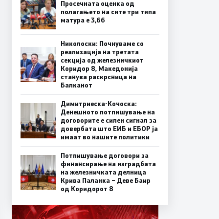
Просечната оценка од
полагањето на сите три типа
матура е 3,66
Николоски: Почнуваме со
реализација на третата
секција од железничкиот
Коридор 8, Македонија
станува раскрсница на
Балканот
Димитриеска-Кочоска:
Денешното потпишување на
договорите е силен сигнал за
довербата што ЕИБ и ЕБОР ја
имаат во нашите политики
Потпишување договори за
финансирање на изградбата
на железничката делница
Крива Паланка – Деве Баир
од Коридорот 8