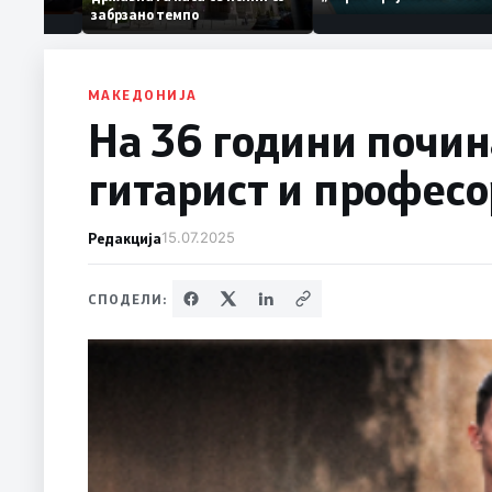
едонија
по штетите од невр
забрзано темпо
ница на
МАКЕДОНИЈА
На 36 години почи
гитарист и професо
Редакција
15.07.2025
СПОДЕЛИ: