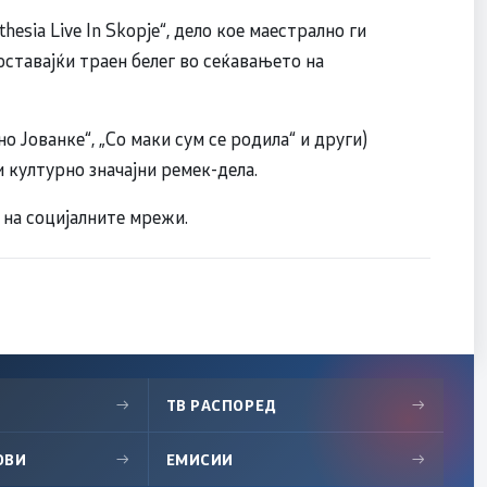
hesia Live In Skopje“, дело кое маестрално ги
оставајќи траен белег во сеќавањето на
 Јованке“, „Со маки сум се родила“ и други)
 културно значајни ремек-дела.
 на социјалните мрежи.
→
ТВ РАСПОРЕД
→
ОВИ
→
ЕМИСИИ
→