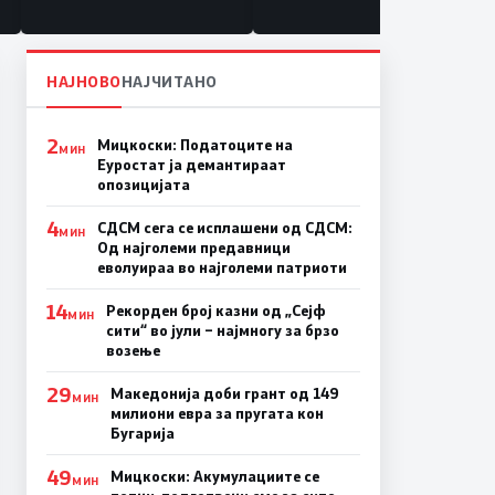
под нозе стануваат „персона
нон грата“
НАЈНОВО
НАЈЧИТАНО
2
Мицкоски: Податоците на
МИН
Еуростат ја демантираат
опозицијата
4
СДСМ сега се исплашени од СДСМ:
МИН
Од најголеми предавници
еволуираа во најголеми патриоти
14
Рекорден број казни од „Сејф
МИН
сити“ во јули – најмногу за брзо
возење
29
Македонија доби грант од 149
МИН
милиони евра за пругата кон
Бугарија
49
Мицкоски: Акумулациите се
МИН