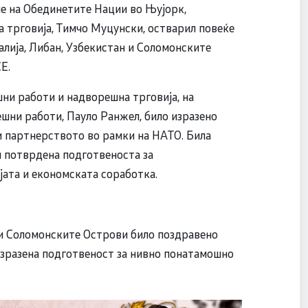
ие на Обединетите Нации во Њујорк,
 трговија, Тимчо Муцунски, остварил повеќе
алија, Либан, Узбекистан и Соломонските
Е.
и работи и надворешна трговија, на
шни работи, Пауло Ранжел, било изразено
и партнерството во рамки на НАТО. Била
и потврдена подготвеноста за
јата и економската соработка.
и Соломонските Острови било поздравено
зразена подготвеност за нивно понатамошно