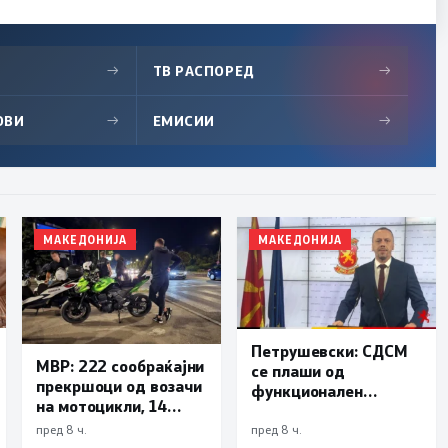
→
ТВ РАСПОРЕД
→
ОВИ
→
ЕМИСИИ
→
МАКЕДОНИЈА
МАКЕДОНИЈА
Петрушевски: СДСМ
МВР: 222 сообраќајни
се плаши од
прекршоци од возачи
функционален
на мотоцикли, 14
систем, „Безбеден
лишени поради
град“ е доказ дека
пред 8 ч.
пред 8 ч.
безобѕирно возење