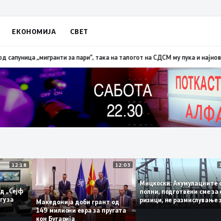
ЕКОНОМИЈА
СВЕТ
ица „мигранти за пари“, така на талогот на СДСМ му пука и најновата х
12:18
12:03
Мицкоски: Акумулации
ни од „Сејф
полни, подготвени сме
јмногу за
ризици, не размислува
Македонија доби грант од
поскапување на струј
149 милиони евра за пругата
кон Бугарија