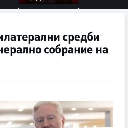
билатерални средби
нерално собрание на
и