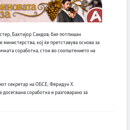
стер, Бахтијор Саидов, бил потпишан
 министерства, кој ќе претставува основа за
ичката соработка, стои во соопштението на
иот секретар на ОБСЕ, Феридун Х.
 досегашна соработка и разговарано за