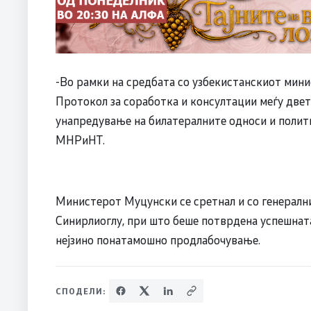
-Во рамки на средбата со узбекистанскиот мини
Протокол за соработка и консултации меѓу двете
унапредување на билатералните односи и полит
МНРиНТ.
Министерот Муцунски се сретнал и со генералн
Синирлиоглу, при што беше потврдена успешната
нејзино понатамошно продлабочување.
СПОДЕЛИ: