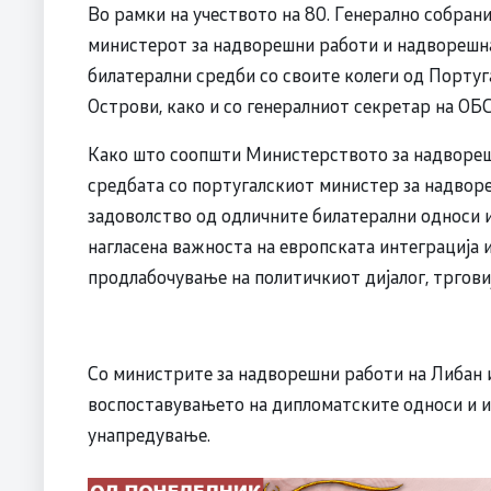
Во рамки на учеството на 80. Генерално собран
министерот за надворешни работи и надворешна
билатерални средби со своите колеги од Португ
Острови, како и со генералниот секретар на ОБС
Како што соопшти Министерството за надворешн
средбата со португалскиот министер за надворе
задоволство од одличните билатерални односи 
нагласена важноста на европската интеграција 
продлабочување на политичкиот дијалог, тргови
Со министрите за надворешни работи на Либан 
воспоставувањето на дипломатските односи и и
унапредување.