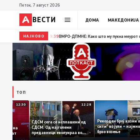
Петок, 7 август 2026
ВЕСТИ
ДОМА
МАКЕДОНИЈА
НАЈНОВО
19:39
ВМРО-ДПМНЕ: Како што му пукна меурот од сапун
ТОП
12:30
12:28
Рекорден број каз
СДСМ сега се исплашени од
сити“ во јули – на
СДСМ: Од најголеми
датоците на
брзо возење
предавници еволуираа во
демантираат
најголеми патриоти