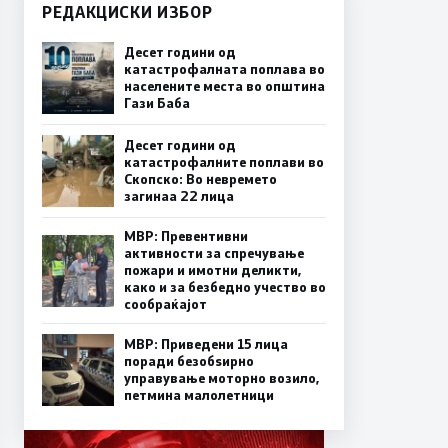
РЕДАКЦИСКИ ИЗБОР
Десет години од
катастрофалната поплава во
населените места во општина
Гази Баба
Десет години од
катастрофалните поплави во
Скопско: Во невремето
загинаа 22 лица
МВР: Превентивни
активности за спречување
пожари и имотни деликти,
како и за безбедно учество во
сообраќајот
МВР: Приведени 15 лица
поради безобѕирно
управување моторно возило,
петмина малолетници