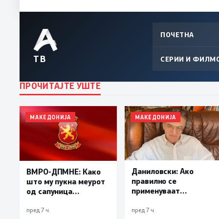
ПОЧЕТНА
ТВ
СЕРИИ И ФИЛМ
ПРОЧИТАЈТЕ УШТЕ
МАКЕДОНИЈА
МАКЕДОНИЈА
Даниловски: Ако
ВМРО-ДПМНЕ: Како
правилно се
што му пукна меурот
применуваат
од сапуница
методите на заштита,
„мигранти за пари“,
може да се
така на талогот на
пред 7 ч.
пред 7 ч.