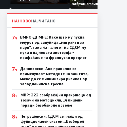
Коридор 8, Македонија
забрзано темпо
станува раскрсница на
Балканот
НАЈНОВО
НАЈЧИТАНО
7
ВМРО-ДПМНЕ: Како што му пукна
Ч
меурот од сапуница „мигранти за
пари“, така на талогот на СДСМ му
пука и најновата хистерија –
прифаќање на француски предлог
7
Даниловски: Ако правилно се
Ч
применуваат методите на заштита,
може да се минимизира ризикот од
западнонилска треска
8
МВР: 222 сообраќајни прекршоци од
Ч
возачи на мотоцикли, 14 лишени
поради безобѕирно возење
8
Петрушевски: СДСМ се плаши од
Ч
функционален систем, „Безбеден
град“ е доказ дека институциите