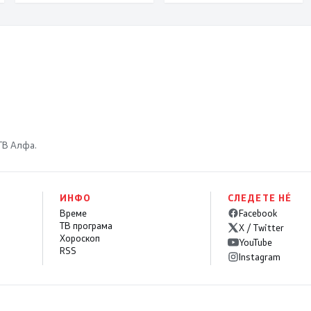
институциите
функционираат
 ТВ Алфа.
ИНФО
СЛЕДЕТЕ НÉ
Време
Facebook
ТВ програма
X / Twitter
Хороскоп
YouTube
RSS
Instagram