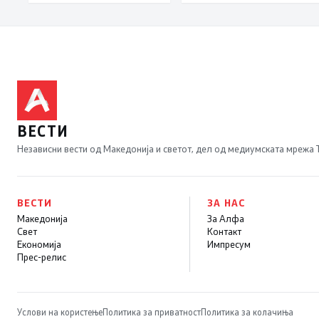
минимизира ризикот
СДСМ му пука и
од западнонилска
најновата хистерија –
треска
прифаќање на
француски предлог
ВЕСТИ
Независни вести од Македонија и светот, дел од медиумската мрежа
ВЕСТИ
ЗА НАС
Македонија
За Алфа
Свет
Контакт
Економија
Импресум
Прес-релис
Услови на користење
Политика за приватност
Политика за колачиња