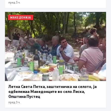
пред 3 ч.
МАКЕДОНИЈА
Летна Света Петка, заштитничка на селото, ја
одбележаа Македонците во село Леска,
Општина Пустец
пред 3 ч.