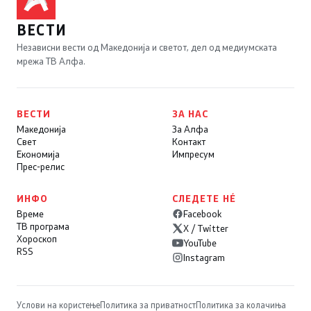
ВЕСТИ
Независни вести од Македонија и светот, дел од медиумската
мрежа ТВ Алфа.
ВЕСТИ
ЗА НАС
Македонија
За Алфа
Свет
Контакт
Економија
Импресум
Прес-релис
ИНФО
СЛЕДЕТЕ НÉ
Време
Facebook
ТВ програма
X / Twitter
Хороскоп
YouTube
RSS
Instagram
Услови на користење
Политика за приватност
Политика за колачиња