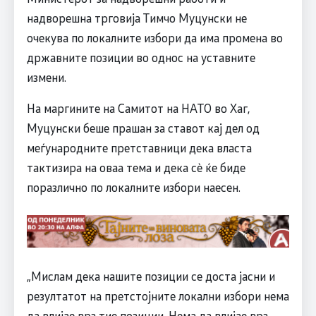
надворешна трговија Тимчо Муцунски не
очекува по локалните избори да има промена во
државните позиции во однос на уставните
измени.
На маргините на Самитот на НАТО во Хаг,
Муцунски беше прашан за ставот кај дел од
меѓународните претставници дeка власта
тактизира на оваа тема и дека сè ќе биде
поразлично по локалните избори наесен.
„Мислам дека нашите позиции се доста јасни и
резултатот на претстојните локални избори нема
да влијае врз тие позиции. Нема да влијае врз