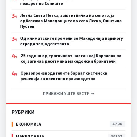
пожарот во Сопиште
3
Летна Света Петка, заштитничка на селото, ја
Ч
одбележаа Македонците во село Леска, Општина
Пустец
3
Од климатските промени во Македонија најмногу
Ч
страда земјоделството
4
25 години од трагичниот настан кај Карпалак во
Ч
кој загинаа десетмина македонски бранители
4
Оризопроизводителите бараат системски
Ч
решенија за поевтино производство
ПРИКАЖИ УШТЕ ВЕСТИ →
РУБРИКИ
ЕКОНОМИЈА
4796
МАКЕДОНИЈА
39197