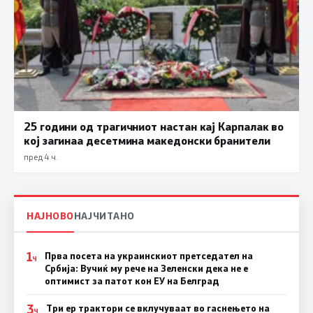
25 години од трагичниот настан кај Карпалак во
кој загинаа десетмина македонски бранители
пред 4 ч.
НАЈНОВО
НАЈЧИТАНО
1
Прва посета на украинскиот претседател на
Ч
Србија: Вучиќ му рече на Зеленски дека не е
оптимист за патот кон ЕУ на Белград
3
Три ер трактори се вклучуваат во гаснењето на
Ч