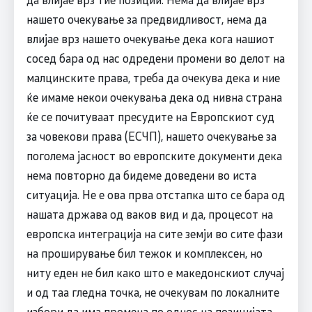
нашето очекување за предвидливост, нема да
влијае врз нашето очекување дека кога нашиот
сосед бара од нас одредени промени во делот на
малцинските права, треба да очекува дека и ние
ќе имаме некои очекувања дека од нивна страна
ќе се почитуваат пресудите на Европскиот суд
за човекови права (ЕСЧП), нашето очекување за
поголема јасност во европските документи дека
нема повторно да бидеме доведени во иста
ситуација. Не е ова прва отстапка што се бара од
нашата држава од ваков вид и да, процесот на
европска интеграција на сите земји во сите фази
на проширување бил тежок и комплексен, но
ниту еден не бил како што е македонскиот случај
и од таа гледна точка, не очекувам по локалните
избори да има промена по однос на позицијата