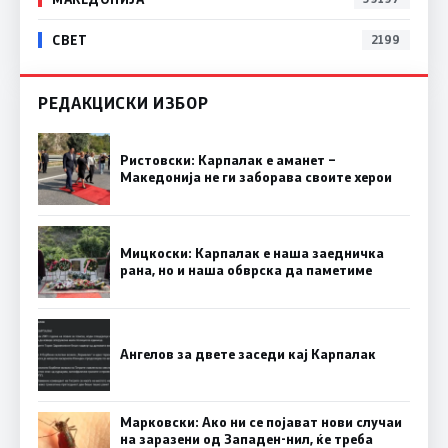
СВЕТ
2199
РЕДАКЦИСКИ ИЗБОР
Ристовски: Карпалак е аманет –
Македонија не ги заборава своите херои
Мицкоски: Карпалак е наша заедничка
рана, но и наша обврска да паметиме
Ангелов за двете заседи кај Карпалак
Марковски: Ако ни се појават нови случаи
на заразени од Западен-нил, ќе треба