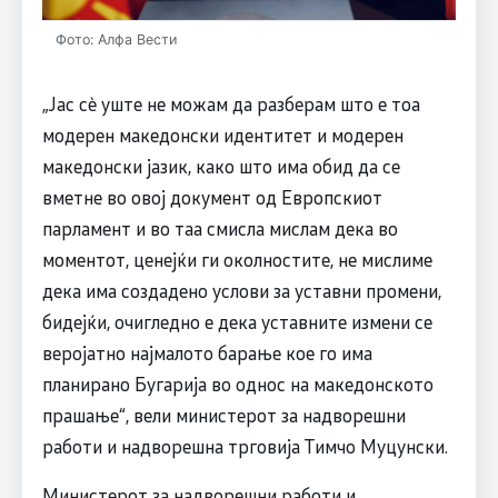
Фото: Алфа Вести
„Јас сè уште не можам да разберам што е тоа
модерен македонски идентитет и модерен
македонски јазик, како што има обид да се
вметне во овој документ од Европскиот
парламент и во таа смисла мислам дека во
моментот, ценејќи ги околностите, не мислиме
дека има создадено услови за уставни промени,
бидејќи, очигледно е дека уставните измени се
веројатно најмалото барање кое го има
планирано Бугарија во однос на македонското
прашање“, вели министерот за надворешни
работи и надворешна трговија Тимчо Муцунски.
Министерот за надворешни работи и