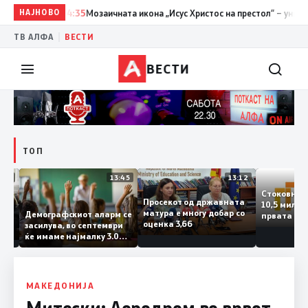
НАЈНОВО
14:35
Мозаичната икона „Исус Христос на престол“ – уникатно
|
ТВ АЛФА
ВЕСТИ
ВЕСТИ
ТОП
14:12
13:45
13:12
Стоковн
Просекот од државната
10,5 ми
та
матура е многу добар со
Демографскиот аларм се
првата 
ката
оценка 3,66
засилува, во септември
годинат
ланка
ќе имаме најмалку 3.000
го зголе
тот
првачиња помалку
 слепа
МАКЕДОНИЈА
Митески: Аеродром во врвот