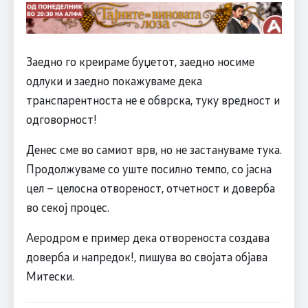
Заедно го креираме буџетот, заедно носиме
одлуки и заедно покажуваме дека
транспарентноста не е обврска, туку вредност и
одговорност!
Денес сме во самиот врв, но не застануваме тука.
Продолжуваме со уште посилно темпо, со јасна
цел – целосна отвореност, отчетност и доверба
во секој процес.
Аеродром е пример дека отвореноста создава
доверба и напредок!, пишува во својата објава
Митески.