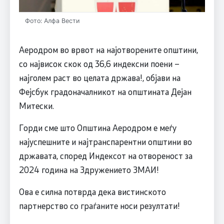
Фото: Алфа Вести
Аеродром во врвот на најотворените општини,
со највисок скок од 36,6 индексни поени –
најголем раст во целата држава!, објави на
Фејсбук градоначалникот на општината Дејан
Митески.
Горди сме што Општина Аеродром е меѓу
најуспешните и најтранспарентни општини во
државата, според Индексот на отвореност за
2024 година на Здружението ЗМАИ!
Ова е силна потврда дека вистинското
партнерство со граѓаните носи резултати!