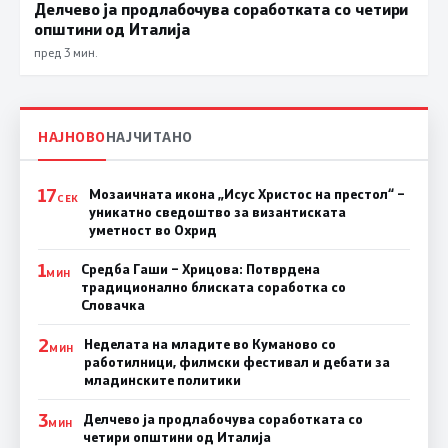
Делчево ја продлабочува соработката со четири
општини од Италија
пред 3 мин.
НАЈНОВО
НАЈЧИТАНО
17
Мозаичната икона „Исус Христос на престол“ –
СЕК
уникатно сведоштво за византиската
уметност во Охрид
1
Средба Гаши – Хрицова: Потврдена
МИН
традиционално блиската соработка со
Словачка
2
Неделата на младите во Куманово со
МИН
работилници, филмски фестивал и дебати за
младинските политики
3
Делчево ја продлабочува соработката со
МИН
четири општини од Италија