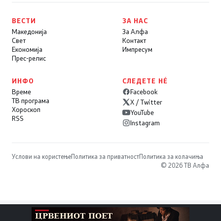
ВЕСТИ
ЗА НАС
Македонија
За Алфа
Свет
Контакт
Економија
Импресум
Прес-релис
ИНФО
СЛЕДЕТЕ НÉ
Време
Facebook
ТВ програма
X / Twitter
Хороскоп
YouTube
RSS
Instagram
Услови на користење
Политика за приватност
Политика за колачиња
© 2026 ТВ Алфа