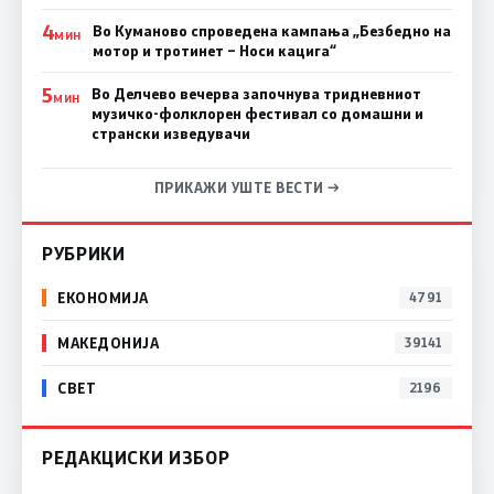
4
Во Куманово спроведена кампања „Безбедно на
МИН
мотор и тротинет – Носи кацига“
5
Во Делчево вечерва започнува тридневниот
МИН
музичко-фолклорен фестивал со домашни и
странски изведувачи
ПРИКАЖИ УШТЕ ВЕСТИ →
РУБРИКИ
ЕКОНОМИЈА
4791
МАКЕДОНИЈА
39141
СВЕТ
2196
РЕДАКЦИСКИ ИЗБОР