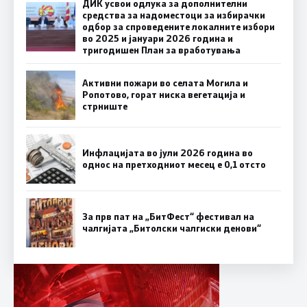
ДИК усвои одлука за дополнителни
средства за надоместоци за избирачки
одбор за спроведените локалните избори
во 2025 и јануари 2026 година и
тригодишен План за вработувања
Активни пожари во селата Могила и
Ропотово, горат ниска вегетација и
стрниште
Инфлацијата во јули 2026 година во
однос на претходниот месец е 0,1 отсто
За прв пат на „БитФест“ фестивал на
чалгијата „Битолски чалгиски денови“