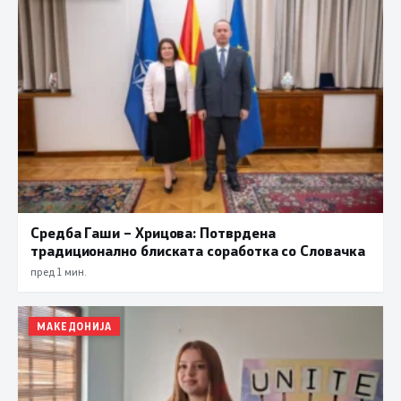
Средба Гаши – Хрицова: Потврдена
традиционално блиската соработка со Словачка
пред 1 мин.
МАКЕДОНИЈА