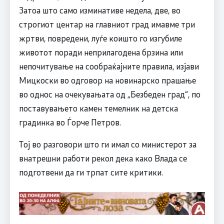
Затоа што само изминативе недела, две, во
строгиот центар на главниот град имавме три
жртви, повредени, луѓе коишто го изгубиле
животот поради неприлагодена брзина или
непочитување на сообраќајните правила, изјави
Мицкоски во одговор на новинарско прашање
во однос на очекувањата од „Безбеден град“, по
поставувањето камен темелник на детска
градинка во Ѓорче Петров.
Тој во разговори што ги имал со министерот за
внатрешни работи рекол дека како Влада се
подготвени да ги трпат сите критики.