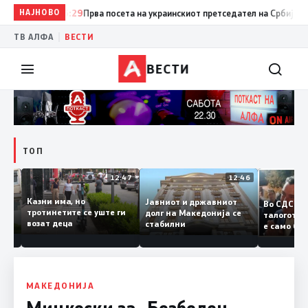
НАЈНОВО
15:29
Прва посета на украинскиот претседател на Србија: Вучиќ 
|
ТВ АЛФА
ВЕСТИ
ВЕСТИ
ТОП
12:50
12:47
12:46
Казни има, но
Јавниот и државниот
Во СДС
дии и
тротинетите се уште ги
долг на Македонија се
талого
возат деца
стабилни
е само
нието
копија 
Заев
МАКЕДОНИЈА
Мицкоски за „Безбеден