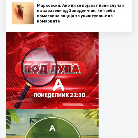
Марковски: Ако ни се појават нови случаи
на заразени од Западен-нил, ќе треба
помасовна акција за уништување на
комарците