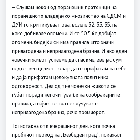
– Слушам некои од поранешни пратеници на
поранешното владејачко мнозинство на СДСМ и
ДУИ го критикуваат ова, возеле 52, 53, 55, па
како добивале опомени. И со 50,5 ќе добијат
опомени, бидејќи си има правила што значи
прилагодена и неприлагодена брзина. И ако еден
човечки живот успееме да спасиме, еве јас сум
подготвен целиот товар да го прифатам на себе
и да ја прифатам целокупната политичка
одговорност. Дел од тие човечки животи се
губат поради непочитување на сообраќајните
правила, а најчесто тоа се случува со
неприлагодена брзина, рече премиерот.
Тој истакна оти вчерашниот ден, кога почна
пробниот период на „Безбеден град“, покажал