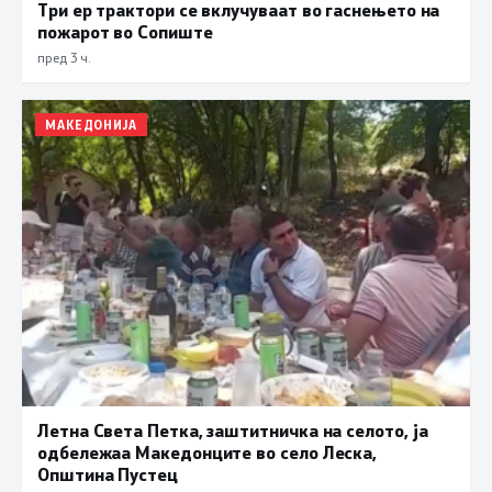
Три ер трактори се вклучуваат во гаснењето на
пожарот во Сопиште
пред 3 ч.
МАКЕДОНИЈА
Летна Света Петка, заштитничка на селото, ја
одбележаа Македонците во село Леска,
Општина Пустец