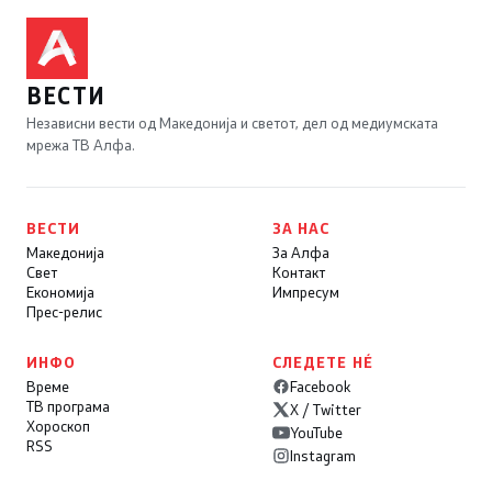
ВЕСТИ
Независни вести од Македонија и светот, дел од медиумската
мрежа ТВ Алфа.
ВЕСТИ
ЗА НАС
Македонија
За Алфа
Свет
Контакт
Економија
Импресум
Прес-релис
ИНФО
СЛЕДЕТЕ НÉ
Време
Facebook
ТВ програма
X / Twitter
Хороскоп
YouTube
RSS
Instagram