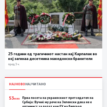
25 години од трагичниот настан кај Карпалак во
кој загинаа десетмина македонски бранители
пред 3 ч.
НАЈНОВО
НАЈЧИТАНО
53
Прва посета на украинскиот претседател на
МИН
Србија: Вучиќ му рече на Зеленски дека не е
оптимист за патот кон ЕУ на Белград