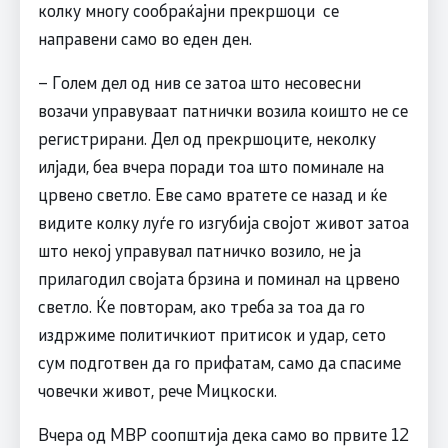
колку многу сообраќајни прекршоци се
направени само во еден ден.
– Голем дел од нив се затоа што несовесни
возачи управуваат патнички возила коишто не се
регистрирани. Дел од прекршоците, неколку
илјади, беа вчера поради тоа што поминале на
црвено светло. Еве само вратете се назад и ќе
видите колку луѓе го изгубија својот живот затоа
што некој управувал патничко возило, не ја
прилагодил својата брзина и поминал на црвено
светло. Ќе повторам, ако треба за тоа да го
издржиме политичкиот притисок и удар, сето
сум подготвен да го прифатам, само да спасиме
човечки живот, рече Мицкоски.
Вчера од МВР соопштија дека само во првите 12