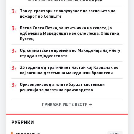
3
Три ер трактори се вклучуваат во гаснењето на
Ч
пожарот во Сопиште
3
Летна Света Петка, заштитничка на селото, ја
Ч
одбележаа Македонците во село Леска, Општина
Пустец
3
Од климатските промени во Македонија најмногу
Ч
страда земјоделството
3
25 години од трагичниот настан кај Карпалак во
Ч
кој загинаа десетмина македонски бранители
3
Оризопроизводителите бараат системски
Ч
решенија за поевтино производство
ПРИКАЖИ УШТЕ ВЕСТИ →
РУБРИКИ