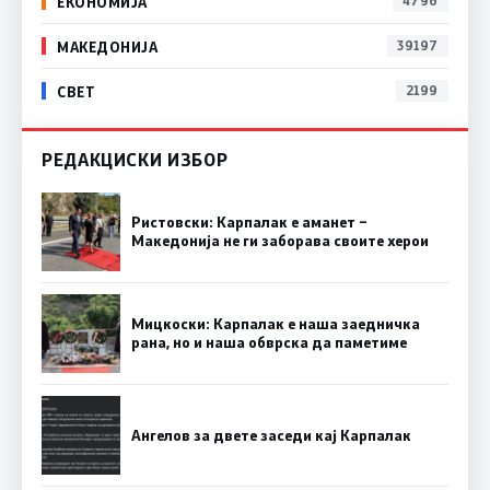
ЕКОНОМИЈА
4796
МАКЕДОНИЈА
39197
СВЕТ
2199
РЕДАКЦИСКИ ИЗБОР
Ристовски: Карпалак е аманет –
Македонија не ги заборава своите херои
Мицкоски: Карпалак е наша заедничка
рана, но и наша обврска да паметиме
Ангелов за двете заседи кај Карпалак