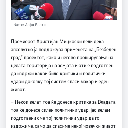
Фото: Алфа Вести
Премиерот Христијан Мицкоски вели дека
апсолутно ја поддржува применета на „Безбеден
град“ проектот, како и негово проширување на
целата територија на земјата и оти е подготвен
да издржи какви било критики и политички
удари доколку тој систем спаси макар и еден
живот.
– Некои велат тоа ќе донесе критика за Владата,
тоа ќе донесе силен политички удар, јас велам
подготвени сме тој политички удар да го
издржиме, само да спасиме некој човечки живот.