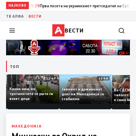
НАЈНОВО
15:29
Прва посета на украинскиот претседател на Србија: Вучи
|
ТВ АЛФА
ВЕСТИ
ВЕСТИ
ТОП
12:50
12:47
12:46
Казни има, но
Јавниот и државниот
Во СДСМ
ии и
тротинетите се уште ги
долг на Македонија се
талогот:
возат деца
стабилни
е само б
ето
копија д
Заев
МАКЕДОНИЈА
Мицкоски во Охрид на