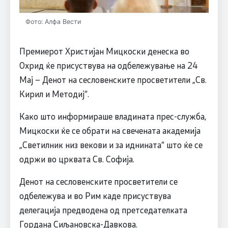
Фото: Алфа Вести
Премиерот Христијан Мицкоски денеска во
Охрид ќе присуствува на одбележување на 24
Мај – Денот на сесловенските просветители „Св.
Кирил и Методиј“.
Како што информираше владината прес-служба,
Мицкоски ќе се обрати на свечената академија
„Светилник низ векови и за иднината“ што ќе се
одржи во црквата Св. Софија.
Денот на сесловенските просветители се
одбележува и во Рим каде присуствува
делегација предводена од претседателката
Гордана Сиљановска-Давкова.