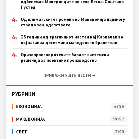
одбележаа Македонците во село Леска, Општина
Пустец
4
Од климатските промени во Македонија најмногу
Ч
страда земјоделството
4
25 години од трагичниот настан кај Карпалак во
Ч
кој загинаа десетмина македонски бранители
4
Оризопроизводителите бараат системски
Ч
решенија за поевтино производство
ПРИКАЖИ УШТЕ ВЕСТИ →
РУБРИКИ
ЕКОНОМИЈА
4796
МАКЕДОНИЈА
39197
СВЕТ
2199