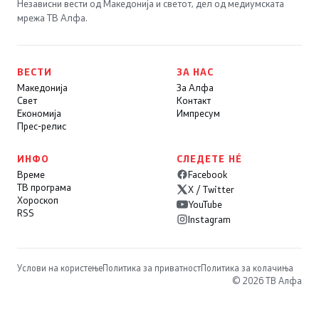
Независни вести од Македонија и светот, дел од медиумската
мрежа ТВ Алфа.
ВЕСТИ
ЗА НАС
Македонија
За Алфа
Свет
Контакт
Економија
Импресум
Прес-релис
ИНФО
СЛЕДЕТЕ НÉ
Време
Facebook
ТВ програма
X / Twitter
Хороскоп
YouTube
RSS
Instagram
Услови на користење
Политика за приватност
Политика за колачиња
© 2026 ТВ Алфа