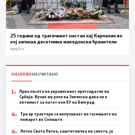
25 години од трагичниот настан кај Карпалак во
кој загинаа десетмина македонски бранители
пред 4 ч.
НАЈНОВО
НАЈЧИТАНО
1
Прва посета на украинскиот претседател на
Ч
Србија: Вучиќ му рече на Зеленски дека не е
оптимист за патот кон ЕУ на Белград
4
Три ер трактори се вклучуваат во гаснењето на
Ч
пожарот во Сопиште
4
Летна Света Петка, заштитничка на селото, ја
Ч