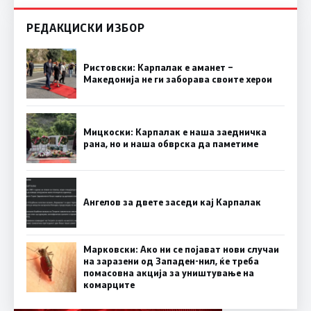
РЕДАКЦИСКИ ИЗБОР
Ристовски: Карпалак е аманет –
Македонија не ги заборава своите херои
Мицкоски: Карпалак е наша заедничка
рана, но и наша обврска да паметиме
Ангелов за двете заседи кај Карпалак
Марковски: Ако ни се појават нови случаи
на заразени од Западен-нил, ќе треба
помасовна акција за уништување на
комарците