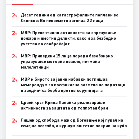
2
Десет години од катастрофалните поплави во
Ч
Скопско: Во невремето загинаа 22 лица
2
МВР: Превентивни активности за спречување
Ч
пожари и имотни деликти, како и за безбедно
учество во сообраќајот
2
МВР: Приведени 15 лица поради безобѕирно
Ч
управување моторно возило, петмина
малолетници
2
МВР и Бирото за јавни набавки потпишаа
Ч
меморандум за поефикасна размена на податоци
и заедничка борба против корупцијата
2
Црвен крст Крива Паланка реализираше
Ч
активности за заштита од топлотен бран
2
Лишен од слобода маж од Боговиње кој пукал на
Ч
семејна веселба, а куршум оштетил покрив на куќа