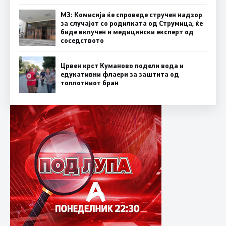
МЗ: Комисија ќе спроведе стручен надзор
за случајот со родилката од Струмица, ќе
биде вклучен и медицински експерт од
соседството
Црвен крст Куманово подели вода и
едукативни флаери за заштита од
топлотниот бран