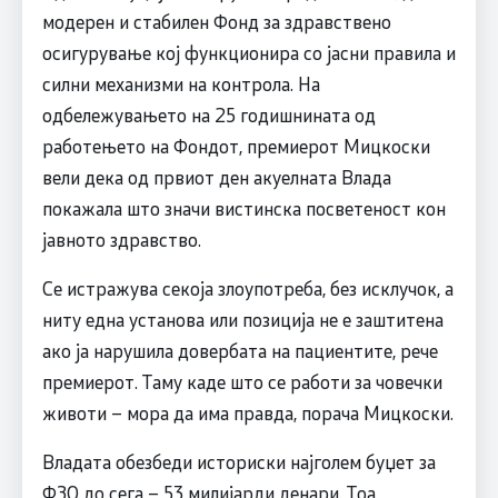
модерен и стабилен Фонд за здравствено
осигурување кој функционира со јасни правила и
силни механизми на контрола. На
одбележувањето на 25 годишнината од
работењето на Фондот, премиерот Мицкоски
вели дека од првиот ден акуелната Влада
покажала што значи вистинска посветеност кон
јавното здравство.
Се истражува секоја злоупот
реба, без исклучок, а
ниту една установа или позиција не е заштитена
ако ја нарушила довербата на пациентите, рече
премиерот. Таму каде што се работи за човечки
животи – мора да има правда, порача Мицкоски.
Владата обезбеди историски најголем буџет за
ФЗО до сега – 53 милијарди денари. Тоа