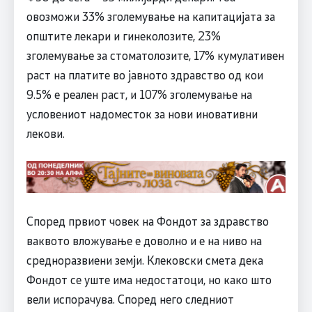
овозможи 33% зголемување на капитацијата за
општите лекари и гинеколозите, 23%
зголемување за стоматолозите, 17% кумулативен
раст на платите во јавното здравство од кои
9.5% е реален раст, и 107% зголемување на
условениот надоместок за нови иновативни
лекови.
Според првиот човек на Фондот за здравство
ваквото вложување е доволно и е на ниво на
средноразвиени земји. Клековски смета дека
Фондот се уште има недостатоци, но како што
вели испорачува. Според него следниот