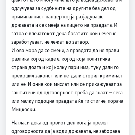
одлучуваа за судбините на другите беа дел од
криминалниот канцер кој ја разјадуваше
државата и се смееја на лицето на правдата. И
затоа е впечатокот дека богатите кои нечесно
заработуваат, не лежат во затвор.
И ова мора да се смени, а правдата да не прави
разлика кој од каде е, кој од која политичка
страна доаѓа и кој колку пари има, туку дали го
прекршил законот или не, дали сторил криминал
или не. И оние кои мислат или се прикажуваат за
заштитени од одговорност треба да знаат – сега
или малку подоцна правдата ќе ги стигне, порача
Мицкоски.
Нагласи дека од првиот ден кога ја презел
одговорноста да ја води државата, не заборава