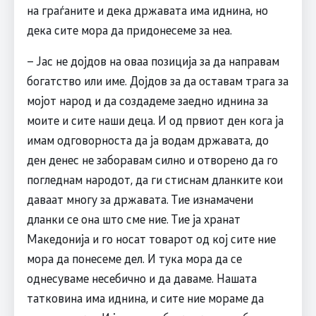
на граѓаните и дека државата има иднина, но
дека сите мора да придонесеме за неа.
– Јас не дојдов на оваа позиција за да направам
богатство или име. Дојдов за да оставам трага за
мојот народ и да создадеме заедно иднина за
моите и сите наши деца. И од првиот ден кога ја
имам одговорноста да ја водам државата, до
ден денес не заборавам силно и отворено да го
погледнам народот, да ги стиснам дланките кои
даваат многу за државата. Тие изнамачени
дланки се она што сме ние. Тие ја хранат
Македонија и го носат товарот од кој сите ние
мора да понесеме дел. И тука мора да се
однесуваме несебично и да даваме. Нашата
татковина има иднина, и сите ние мораме да