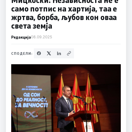
само потпис на хартија, таа е
жртва, борба, љубов кон оваа
света земја
Редакција
08.09.2025
СПОДЕЛИ: