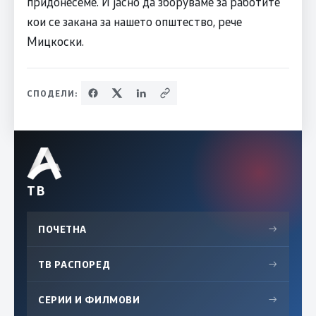
придонесеме. И јасно да зборуваме за работите
кои се закана за нашето општество, рече
Мицкоски.
СПОДЕЛИ:
ТВ
ПОЧЕТНА
→
ТВ РАСПОРЕД
→
СЕРИИ И ФИЛМОВИ
→