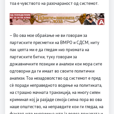
тоа е чувството на разочараност од системот.
– Во ова мое обраќање не ви говорам за
партиските пресметки на ВМРО и СДСМ, ниту
пак целта ми е да гледам низ призмата на
партиските битки, туку говорам за
државничките позиции и анализи кои мора сите
одговорни да ги имаат во своите политички
анализи. Тоа незадоволство од системот е пред
сè поради неправедното водење на политиката,
на страшно мачната транзиција, на многу силен
криминал кој ја разјаде секоја силна пора во ова
наше општество, на неправдите кои ги гледаа, на
фактот што многумина што ја водеа државата и