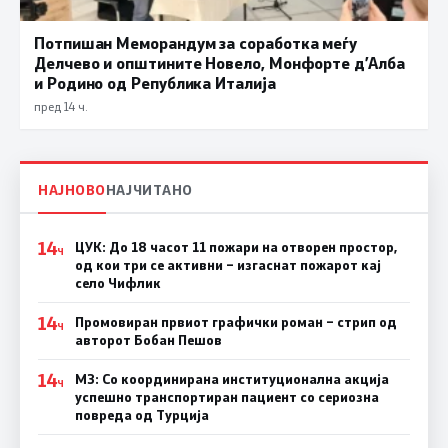
Потпишан Меморандум за соработка меѓу
Делчево и општините Новело, Монфорте д’Алба
и Родино од Република Италија
пред 14 ч.
НАЈНОВО
НАЈЧИТАНО
14
ЦУК: До 18 часот 11 пожари на отворен простор,
Ч
од кои три се активни – изгаснат пожарот кај
село Чифлик
14
Промовиран првиот графички роман – стрип од
Ч
авторот Бобан Пешов
14
МЗ: Со координирана институционална акција
Ч
успешно транспортиран пациент со сериозна
повреда од Турција