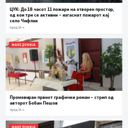
ЦУК: До 18 часот 11 пожари на отворен простор,
од кои три се активни – изгаснат пожарот кај
село Чифлик
пред 14 ч.
МАКЕДОНИЈА
Промовиран првиот графички роман – стрип од
авторот Бобан Пешов
пред 14 ч.
МАКЕДОНИЈА