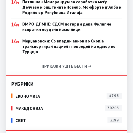
14
Потпишан Меморандум за соработка меѓу
Ч
Делчево и општините Новело, Монфорте д’Алба и
Родино од Република Италија
14
ВМРО-ДПМНЕ: СДСM потврди дека Филипче
Ч
испратил осудени насилници
14
Мерџановски: Со владин авион во Скопје
Ч
транспортиран пациент повреден на одмор во
Турција
ПРИКАЖИ УШТЕ ВЕСТИ →
РУБРИКИ
ЕКОНОМИЈА
4796
МАКЕДОНИЈА
39206
СВЕТ
2199