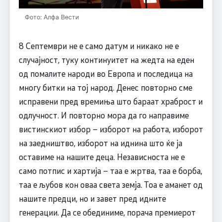
Фото: Алфа Вести
8 Септември не е само датум и никако не е
случајност, туку континуитет на жедта на еден
од помалите народи во Европа и последица на
многу битки на тој народ. Денес повторно сме
исправени пред времиња што бараат храброст и
одлучност. И повторно мора да го направиме
вистинскиот избор – изборот на работа, изборот
на заедништво, изборот на иднина што ќе ја
оставиме на нашите деца. Независноста не е
само потпис и хартија – таа е жртва, таа е борба,
таа е љубов кон оваа света земја. Тоа е аманет од
нашите предци, но и завет пред идните
генерации. Да се обединиме, порача премиерот