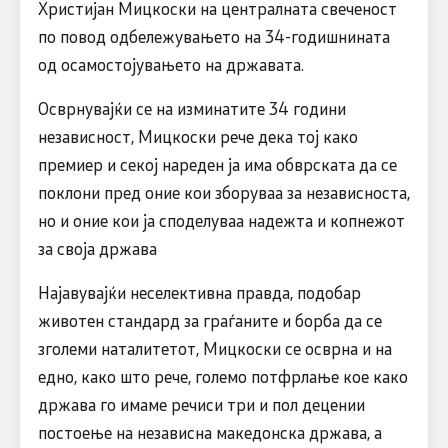
Христијан Мицкоски на централната свеченост
по повод одбележувањето на 34-годишнината
од осамостојувањето на државата.
Осврнувајќи се на изминатите 34 години
независност, Мицкоски рече дека тој како
премиер и секој нареден ја има обврската да се
поклони пред оние кои зборуваа за независноста,
но и оние кои ја споделуваа надежта и копнежот
за своја држава
Најавувајќи неселективна правда, подобар
животен стандард за граѓаните и борба да се
зголеми наталитетот, Мицкоски се осврна и на
едно, како што рече, големо потфрлање кое како
држава го имаме речиси три и пол децении
постоење на независна македонска држава, а