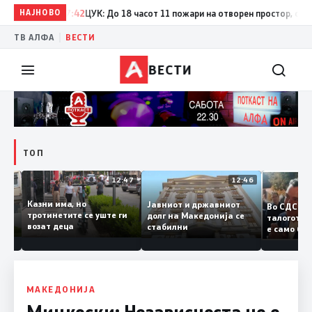
НАЈНОВО
17:42
ЦУК: До 18 часот 11 пожари на отворен простор, од кои т
|
ТВ АЛФА
ВЕСТИ
ВЕСТИ
ТОП
12:50
12:47
12:46
Казни има, но
Јавниот и државниот
Во СДС
дии и
тротинетите се уште ги
долг на Македонија се
талого
возат деца
стабилни
е само 
нието
копија 
Заев
МАКЕДОНИЈА
Мицкоски: Независноста не е