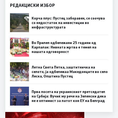
РЕДАКЦИСКИ ИЗБОР
Корча плус: Пустец заборавен, се соочува
со недостаток на инвестиции во
инфраструктурата
Во Прилеп одбележани 25 години од
Карпалак: Нивната жртва е темел на
нашата одговорност
Летна Света Петка, заштитничка на
селото, ја одбележаа Македонците во село
Леска, Општина Пустец
Прва посета на украинскиот претседател
на Србија: Вучиќ му рече на Зеленски дека
не е оптимист за патот кон ЕУ на Белград