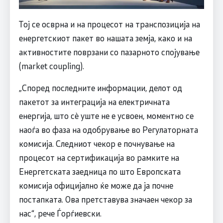
Тој се осврна и на процесот на транспозиција на
енергетскиот пакет во нашата земја, како и на
активностите поврзани со пазарното спојување
(market coupling).
„Според последните информации, делот од
пакетот за интеграција на електричната
енергија, што сè уште не е усвоен, моментно се
наоѓа во фаза на одобрување во Регулаторната
комисија. Следниот чекор е почнување на
процесот на сертификација во рамките на
Енергетската заедница по што Европската
комисија официјално ќе може да ја почне
постапката. Ова претставува значаен чекор за
нас“, рече Ѓорѓиевски.