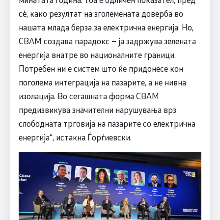
сè, како резултат на зголемената доверба во
нашата млада берза за електрична енергија. Но,
CBAM создава парадокс – ја задржува зелената
енергија внатре во националните граници.
Потребен ни е систем што ќе придонесе кон
поголема интеграција на пазарите, а не нивна
изолација. Во сегашната форма CBAM
предизвикува значителни нарушувања врз
слободната трговија на пазарите со електрична
енергија“, истакна Ѓорѓиевски.