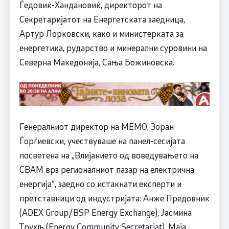
Ѓедовиќ-Хандановиќ, директорот на
Секретаријатот на Енергетската заедница,
Артур Лорковски, како и министерката за
енергетика, рударство и минерални суровини на
Северна Македонија, Сања Божиновска.
Генералниот директор на МЕМО, Зоран
Ѓорѓиевски, учествуваше на панел-сесијата
посветена на „Влијанието од воведувањето на
CBAM врз регионалниот пазар на електрична
енергија“, заедно со истакнати експерти и
претставници од индустријата: Анже Предовник
(ADEX Group/BSP Energy Exchange), Јасмина
Трухљ (Energy Community Secretariat), Маја