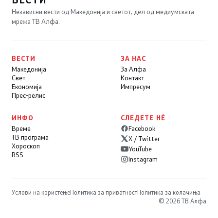
Независни вести од Македонија и светот, дел од медиумската
мрежа ТВ Алфа.
ВЕСТИ
ЗА НАС
Македонија
За Алфа
Свет
Контакт
Економија
Импресум
Прес-релис
ИНФО
СЛЕДЕТЕ НÉ
Време
Facebook
ТВ програма
X / Twitter
Хороскоп
YouTube
RSS
Instagram
Услови на користење
Политика за приватност
Политика за колачиња
© 2026 ТВ Алфа