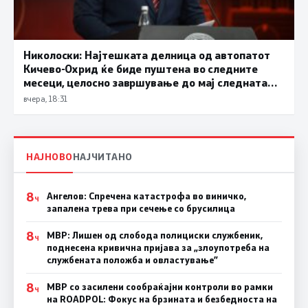
Николоски: Најтешката делница од автопатот
Кичево-Охрид ќе биде пуштена во следните
месеци, целосно завршување до мај следната
година
вчера, 18:31
НАЈНОВО
НАЈЧИТАНО
8
Ангелов: Спречена катастрофа во виничко,
Ч
запалена трева при сечење со брусилица
8
МВР: Лишен од слобода полициски службеник,
Ч
поднесена кривична пријава за „злоупотреба на
службената положба и овластување”
8
МВР со засилени сообраќајни контроли во рамки
Ч
на ROADPOL: Фокус на брзината и безбедноста на