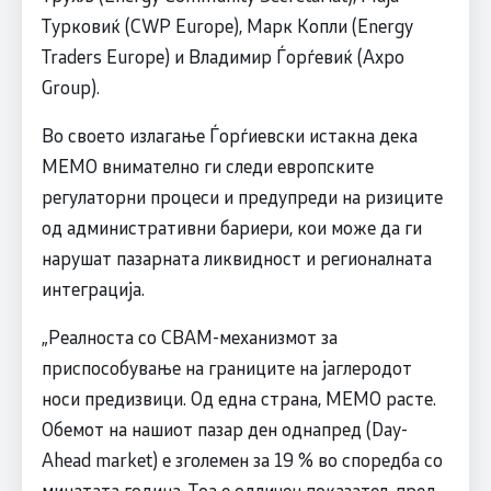
Турковиќ (CWP Europe), Марк Копли (Energy
Traders Europe) и Владимир Ѓорѓевиќ (Axpo
Group).
Во своето излагање Ѓорѓиевски истакна дека
МЕМО внимателно ги следи европските
регулаторни процеси и предупреди на ризиците
од административни бариери, кои може да ги
нарушат пазарната ликвидност и регионалната
интеграција.
„Реалноста со CBAM-механизмот за
приспособување на границите на јаглеродот
носи предизвици. Од една страна, МЕМО расте.
Обемот на нашиот пазар ден однапред (Day-
Ahead market) е зголемен за 19 % во споредба со
минатата година. Тоа е одличен показател, пред