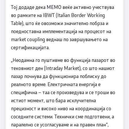
Тој додаде дека МЕМО веќе активно учествува
во рамките на IBWT (Italian Border Working
Table), што ќе овозможи значително побрза и
поедноставна имплементација на процесот на
market coupling веднаш по завршувањето на
сертификацијата.
„Неодамна го пуштивме во функција пазарот во
тековниот ден (Intraday Market), со што нашиот
пазар почнува да функционира поблиску до
реалното време. Електричната енергија е
специфична – таа се произведува и се троши во
истиот момент, што бара исклучителна
прецизност и високо ниво на координација со
соседните системи. Технички сме подготвени, а
паралелно се усогласуваме и на правен план“,