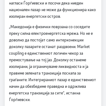
нагласи Ѓорѓиевски и посочи дека ниеден
национален пазар не може да функционира како
изолиран енергетски остров.
„Македонија е физички поврзана со соседите
преку силна електроенергетска мрежа. Но не е
доволно да постојат само интерконекции
доколку пазарите останат раздвоени. Market
coupling е единствениот логичен чекор за
премостување на тој јаз. Доколку останеме
изолирани, ја ограничуваме ликвидноста и ја
правиме зелената транзиција поскапа за
граѓаните. Интегрираниот пазар е единствениот
начин да обезбедиме праведна и одржлива
енергетска транзиција за сите“, истакна
Ѓорѓиевски.