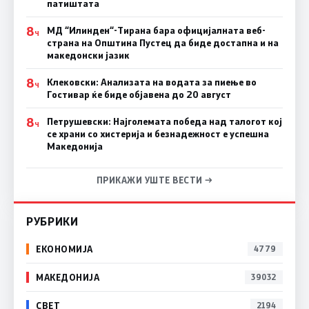
патиштата
8
МД “Илинден“-Тирана бара официјалната веб-
Ч
страна на Општина Пустец да биде достапна и на
македонски јазик
8
Клековски: Анализата на водата за пиење во
Ч
Гостивар ќе биде објавена до 20 август
8
Петрушевски: Најголемата победа над талогот кој
Ч
се храни со хистерија и безнадежност е успешна
Македонија
ПРИКАЖИ УШТЕ ВЕСТИ →
РУБРИКИ
ЕКОНОМИЈА
4779
МАКЕДОНИЈА
39032
СВЕТ
2194