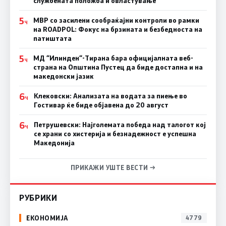
службената положба и овластување”
5
МВР со засилени сообраќајни контроли во рамки
Ч
на ROADPOL: Фокус на брзината и безбедноста на
патиштата
5
МД “Илинден“-Тирана бара официјалната веб-
Ч
страна на Општина Пустец да биде достапна и на
македонски јазик
6
Клековски: Анализата на водата за пиење во
Ч
Гостивар ќе биде објавена до 20 август
6
Петрушевски: Најголемата победа над талогот кој
Ч
се храни со хистерија и безнадежност е успешна
Македонија
ПРИКАЖИ УШТЕ ВЕСТИ →
РУБРИКИ
ЕКОНОМИЈА
4779