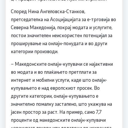
Според Нина Ангеловска-Станков,
претседателка на Асоцијацијата за е-трговија во
Северна Македонија, покрај модата и услугите,
постои значителен неискористен потенцијал за
проширување на онлајн-понудата и во други
категории производи.
– Македонските онлајн-купувачи се најактивни
во модата и во плаќањето претплати за
интернет и мобилни услуги, каде што онлајн-
купувањето е над европскиот просек. Во
другите категории, онлајн-купувањето е
значително помалку застапено, што укажува на
јасен простор за раст. На пример, само 7,7
проценти од македонските онлајн-купувачи
нарачуваат лекови или додатоци во исхраната,