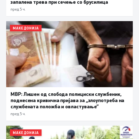
запалена трева при сечење со брусилица
пред 5 ч.
МАКЕДОНИЈА
МВР: Лишен од слобода полициски службеник,
поднесена кривична пријава за „злоупотреба на
службената положба и овластување”
пред 5 ч.
МАКЕДОНИЈА