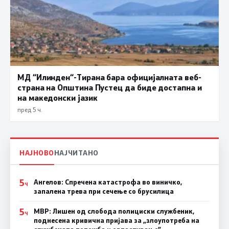
МД “Илинден“-Тирана бара официјалната веб-
страна на Општина Пустец да биде достапна и
на македонски јазик
пред 5 ч.
НАЈНОВО
НАЈЧИТАНО
5
Ангелов: Спречена катастрофа во виничко,
Ч
запалена трева при сечење со брусилица
5
МВР: Лишен од слобода полициски службеник,
Ч
поднесена кривична пријава за „злоупотреба на