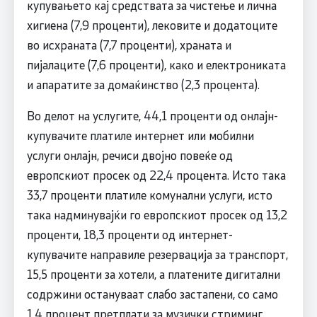
купувањето кај средствата за чистење и лична
хигиена (7,9 проценти), лековите и додатоците
во исхраната (7,7 проценти), храната и
пијалаците (7,6 проценти), како и електрониката
и апаратите за домаќинство (2,3 процента).
Во делот на услугите, 44,1 проценти од онлајн-
купувачите платиле интернет или мобилни
услуги онлајн, речиси двојно повеќе од
европскиот просек од 22,4 процента. Исто така
33,7 проценти платиле комунални услуги, исто
така надминувајќи го европскиот просек од 13,2
проценти, 18,3 проценти од интернет-
купувачите направиле резервација за транспорт,
15,5 проценти за хотели, а платените дигитални
содржини остануваат слабо застапени, со само
1,4 процент претплати за музички стриминг.