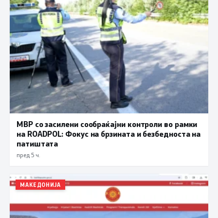
МВР со засилени сообраќајни контроли во рамки
на ROADPOL: Фокус на брзината и безбедноста на
патиштата
пред 5 ч.
МАКЕДОНИЈА