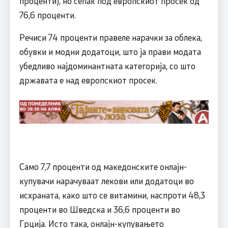
проценти), но сепак под европскиот просек од
76,6 проценти.
Речиси 74 проценти правеле нарачки за облека,
обувки и модни додатоци, што ја прави модата
убедливо најдоминантната категорија, со што
државата е над европскиот просек.
Само 7,7 проценти од македонските онлајн-
купувачи нарачуваат лекови или додатоци во
исхраната, како што се витамини, наспроти 48,3
проценти во Шведска и 36,6 проценти во
Грција. Исто така, онлајн-купувањето