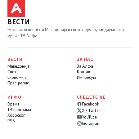
ВЕСТИ
Независни вести од Македонија и светот, дел од медиумската
мрежа ТВ Алфа.
ВЕСТИ
ЗА НАС
Македонија
За Алфа
Свет
Контакт
Економија
Импресум
Прес-релис
ИНФО
СЛЕДЕТЕ НÉ
Време
Facebook
ТВ програма
X / Twitter
Хороскоп
YouTube
RSS
Instagram