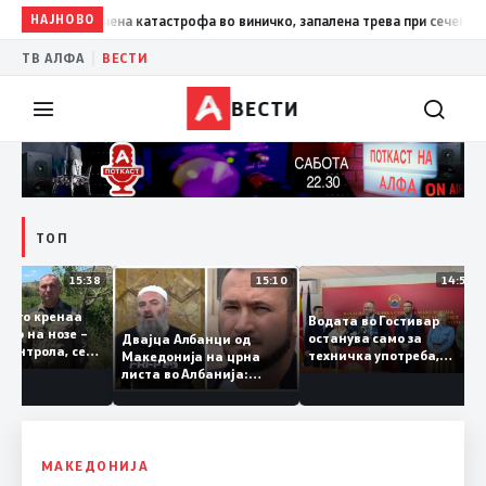
гелов: Спречена катастрофа во виничко, запалена трева при сечење со б
НАЈНОВО
|
ТВ АЛФА
ВЕСТИ
ВЕСТИ
ТОП
15:38
15:10
14:5
жари го кренаа
Водата во Гостивар
речко на нозе –
останува само за
Двајца Албанци од
под контрола, се
техничка употреба,
Македонија на црна
а целосно
контролите ќе се засил
листа во Албанија:
ње
Тирана се сомнева дека
работеле за
терористички
организации
МАКЕДОНИЈА