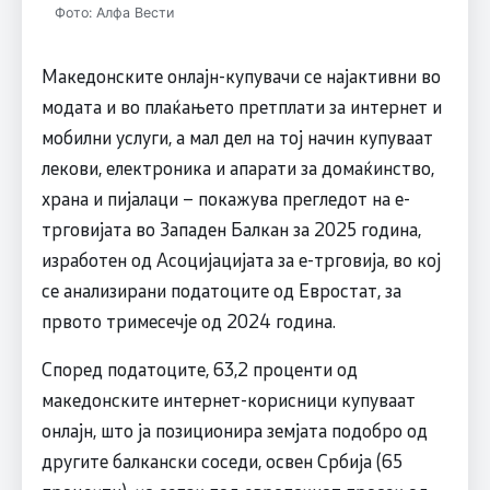
Фото: Алфа Вести
Македонските онлајн-купувачи се најактивни во
модата и во плаќањето претплати за интернет и
мобилни услуги, а мал дел на тој начин купуваат
лекови, електроника и апарати за домаќинство,
храна и пијалаци – покажува прегледот на е-
трговијата во Западен Балкан за 2025 година,
изработен од Асоцијацијата за е-трговија, во кој
се анализирани податоците од Евростат, за
првото тримесечје од 2024 година.
Според податоците, 63,2 проценти од
македонските интернет-корисници купуваат
онлајн, што ја позиционира земјата подобро од
другите балкански соседи, освен Србија (65