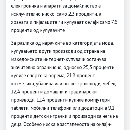
електроника и апарати за домаќинство е
исклучително ниско, само 2,3 проценти, а
храната и пијалаците ги купуваат онлајн само 7,6
проценти од купувачите
За разлика од нарачките во категоријата мода,
купувањето други производи од страна на
македонските интернет-купувачи останува
значително ограничено, односно 25,3 проценти
купиле спортска опрема, 21,8 процент
козметика, убавина или велнес-роизводи, мебел,
12,4 проценти домашни и градинарски
производи, 11,4 проценти купиле компјутери,
таблети, мобилни телефони или додатоци, а 9,1
проценти детски играчки и производи за нега на
деца. Особено ниска е застапеноста на онлајн-