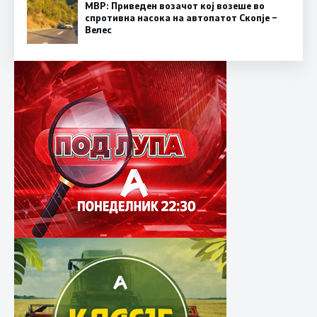
МВР: Приведен возачот кој возеше во
спротивна насока на автопатот Скопје –
Велес