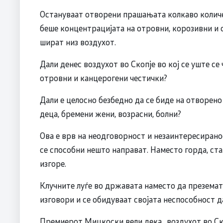
Остануваат отворени прашањата колкаво количе
беше концентрацијата на отровни, корозивни и о
шират низ воздухот.
Дали денес воздухот во Скопје во кој се уште с
отровни и канцерогени честички?
Дали е целосно безбедно да се биде на отворено
деца, бремени жени, возрасни, болни?
Ова е врв на неодговорност и незаинтересирано
се способни нешто направат. Наместо горда, ста
изгоре.
Клучните луѓе во државата наместо да преземат
изговори и се обидуваат својата неспособност д
Премиерот Мицкоски вели дека „воздухот во Ско