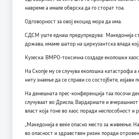
навреме а имале обврска да го сторат тоа.
Одговорност за овој екоцид мора да има.
СДСМ уште еднаш предупредува: Македонија ст
држава, имаме шатор на циркузантска влада кој
Кузеска: ВМРО-токсична создаде еколошки хаос к
На Скопје му се случува еколошка катастрофа а
ниту знаење да се справи со состојбите, изјави
На денешната прес-конференција таа посочи де
случуваат во Дрисла, Вардариште и вчерашниот 
власт која тоне во хаос поради неспособност и
„Македонија е веќе опасно место за живеење. На
во опасност и здравствен ризик поради отровен