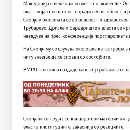
Македонија е веќе опасно место за живеење. Ова
власт која тоне во хаос поради неспособност и
Скопје и околината се во опасност и здравстве
Трубарево, Дрисла и Вардариште а власта се кри
наведува на прес-конференција портпаролката 
На Скопје му се случува еколошка катастрофа а
ниту знаење да се справи со состојбите.
ВМРО-токсична создаде хаос кој граѓаните го пл
Скопјани се трујат со канцерогени материи ниту
власта, институциите, закаснија со реакциите.