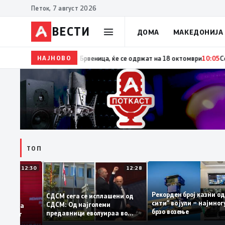
Петок, 7 август 2026
ВЕСТИ
ДОМА
МАКЕДОНИЈА
НАЈНОВО
10:06
Гаши ја потпиша одлуката за распишување предв
ТОП
12:30
12:28
Рекорден број казн
СДСМ сега се исплашени од
сити“ во јули – нај
СДСМ: Од најголеми
датоците на
брзо возење
предавници еволуираа во
емантираат
најголеми патриоти