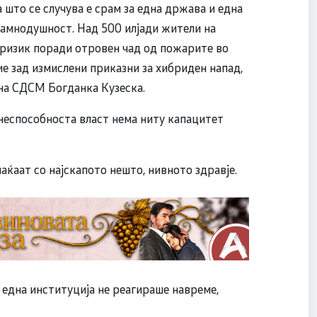
 што се случува е срам за една држава и една
 рамнодушност. Над 500 илјади жители на
н ризик поради отровен чад од пожарите во
е зад измислени приказни за хибриден напад,
на СДСМ Богданка Кузеска.
 неспособноста власт нема ниту капацитет
аќаат со најскапото нешто, нивното здравје.
 една институција не реагираше навреме,