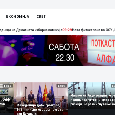
ЕКОНОМИЈА
СВЕТ
ремени избори за градоначалник на Брвеница, ќе се одржат на 18 октом
12:18
12:03
Мицкоски: Акумулациит
и од „Сејф
полни, подготвени сме 
многу за
ризици, не размислувањ
Македонија доби грант од
поскапување на струја
149 милиони евра за пругата
кон Бугарија