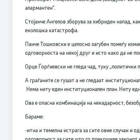
алармантен“.
Стојанче Ангелов зборува за хибриден напад, ка
еколошка катастрофа.
Панче Тошковски е целосно загубен помеѓу изм
одговорноста на некој друг и исто како да не по
Орце Ѓорѓиевски не гледа чад, туку „политички 
А граѓаните се гушат а не гледаат институцион
Нема ниту еден институционален план. Ниту едн
Ова е опасна комбинација на некадарност, безо
Бараме:
-итна и темелна истрага за сите овие случаи и 
одговорност за сите што го прекршиле законот н