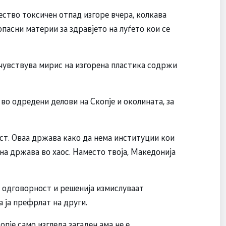
ство токсичен отпад изгоре вчера, колкава
пасни материи за здравјето на луѓето кои се
е чувствува мирис на изгорена пластика содржи
 во одредени делови на Скопје и околината, за
ст. Оваа држава како да нема институции кои
на држава во хаос. Наместо твоја, Македонија
 одговорност и решенија измислуваат
а ја префрлат на други.
пје само изгледа загаден ама не е