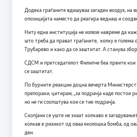
Додека граѓаните вдишуваа загаден воздух, на в
опозицијата наместо да реагира веднаш и соодв
Ниту една институција не излезе навреме да к
што треба да прават граѓаните, колку е голема 
Трубарево и како да се заштитат. А станува збо
СДСМ и претседателот Филипче беа првите кои 
се заштитат.
По бурните реакции доцна вечерта Министерств
препораки, цитирам, „за подрачја каде постои р
но не ги соопштува кои се тие подрачја.
Скопјани се уште не знаат колкаво е загадување
колкав е ризикот од оваа еколошка бомба, од ова
ден.