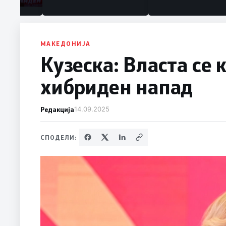
МАКЕДОНИЈА
Кузеска: Властa се 
хибриден напад
Редакција
14.09.2025
СПОДЕЛИ: