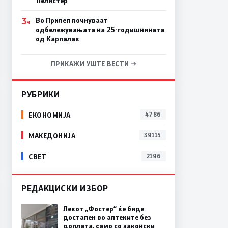
Пелистер
3
Во Прилеп почнуваат
Ч
одбележувањата на 25-годишнината
од Карпалак
ПРИКАЖИ УШТЕ ВЕСТИ →
РУБРИКИ
ЕКОНОМИЈА
4786
МАКЕДОНИЈА
39115
СВЕТ
2196
РЕДАКЦИСКИ ИЗБОР
Лекот „Фостер“ ќе биде
достапен во аптеките без
доплата, само со законски