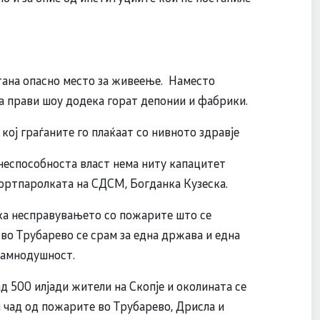
ана опасно место за живеење. Наместо
а прави шоу додека горат депонии и фабрики.
ој граѓаните го плаќаат со нивното здравје
 неспособноста власт нема ниту капацитет
 портпаролката на СДСМ, Богданка Кузеска.
ка несправувањето со пожарите што се
во Трубарево се срам за една држава и една
 рамнодушност.
д 500 илјади жители на Скопје и околината се
 чад од пожарите во Трубарево, Дрисла и