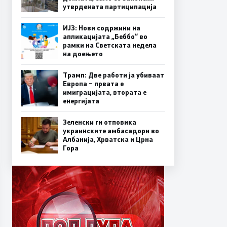
утврдената партиципација
ИЈЗ: Нови содржини на
апликацијата „Беббо“ во
рамки на Светската недела
на доењето
Трамп: Две работи ја убиваат
Европа – првата е
имиграцијата, втората е
енергијата
Зеленски ги отповика
украинските амбасадори во
Албанија, Хрватска и Црна
Гора