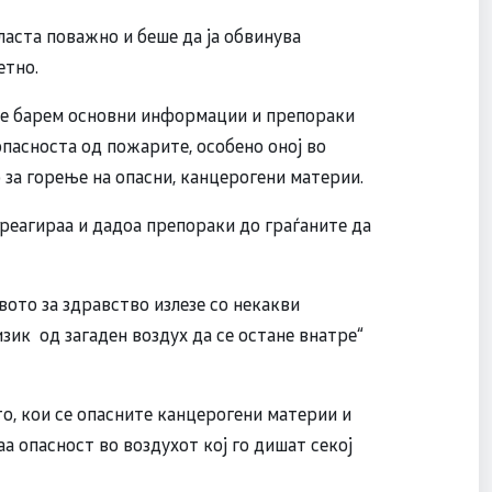
ласта поважно и беше да ја обвинува
етно.
аже барем основни информации и препораки
опасноста од пожарите, особено оној во
р за горење на опасни, канцерогени материи.
реагираа и дадоа препораки до граѓаните да
ото за здравство излезе со некакви
изик од загаден воздух да се остане внатре“
то, кои се опасните канцерогени материи и
а опасност во воздухот кој го дишат секој