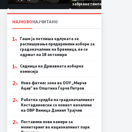
Коридор 8, Македонија
забрзано темпо
станува раскрсница на
Балканот
НАЈНОВО
НАЈЧИТАНО
1
Гаши ја потпиша одлуката за
Ч
распишување предвремени избори за
градоначалник на Брвеница, ќе се
одржат на 18 октомври
1
Седница на Државната изборна
Ч
комисија
2
Нова фитнес зона во ООУ „Мирче
Ч
Ацев“ во Општина Ѓорче Петров
2
Работна средба на градоначалникот
Ч
Костадиновски со новиот началник
на ОВР Виница Даниел Трајчев
2
Поставени нови камери за
Ч
мониторинг во националниот парк