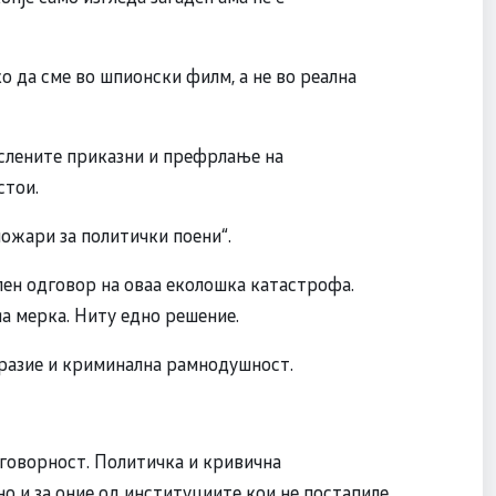
ко да сме во шпионски филм, а не во реална
ислените приказни и префрлање на
стои.
пожари за политички поени“.
ален одговор на оваа еколошка катастрофа.
а мерка. Ниту едно решение.
бразие и криминална рамнодушност.
одговорност. Политичка и кривична
о и за оние од институциите кои не постапиле