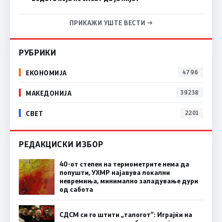
ПРИКАЖИ УШТЕ ВЕСТИ →
РУБРИКИ
ЕКОНОМИЈА
4796
МАКЕДОНИЈА
39238
СВЕТ
2201
РЕДАКЦИСКИ ИЗБОР
40-от степен на термометрите нема да
попушти, УХМР најавува локални
невремиња, минимално заладување дури
од сабота
СДСМ си го штити „талогот“: Играјќи на