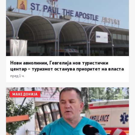
Нови авиолинии, Гевгелија нов туристички
центар – туризмот останува приоритет на власта
пред 1 ч.
МАКЕДОНИЈА