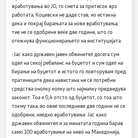
вработувања во ЈО, го смета за притисок врз
работата, Коцевски не даде став, но истакна
дека и покрај барањата за нови вработувања,
тие не се одобрени веќе две години, што го
отежнува функционирањето на институцијата.
-Јас како државен јавен обвинител досега сум
одел на секој ребаланс на буџетот и сум одел на
бирање на буџетот и истото го повторувам пред
пратениците дека навистина ни се потребни
средства онолку колку што најмалку предвидува
законот. Тоа е 0,4 отсто од буџетот, со тоа што
токму така, во овие последниве две години не се
одобрени, ниедно вработување. Јас како
државен обвинител и за минатата година барав
само 100 вработување на ниво на Македонија,