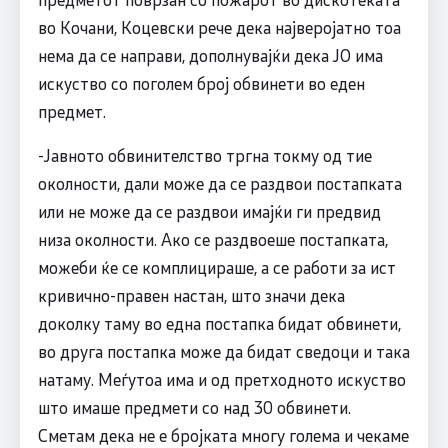
во Кочани, Коцевски рече дека најверојатно тоа
нема да се направи, дополнувајќи дека ЈО има
искуство со поголем број обвинети во еден
предмет.
-Јавното обвинителство тргна токму од тие
околности, дали може да се раздвои постапката
или не може да се раздвои имајќи ги предвид
низа околности. Ако се раздвоеше постапката,
можеби ќе се комплицираше, а се работи за ист
кривично-правен настан, што значи дека
доколку таму во една постапка бидат обвинети,
во друга постапка може да бидат сведоци и така
натаму. Меѓутоа има и од претходното искуство
што имаше предмети со над 30 обвинети.
Сметам дека не е бројката многу голема и чекаме