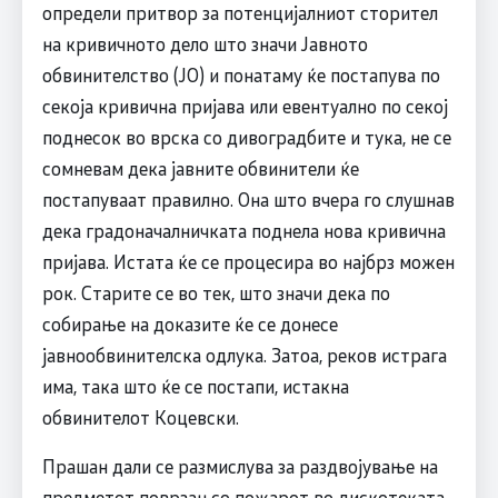
определи притвор за потенцијалниот сторител
на кривичното дело што значи Јавното
обвинителство (ЈО) и понатаму ќе постапува по
секоја кривична пријава или евентуално по секој
поднесок во врска со дивоградбите и тука, не се
сомневам дека јавните обвинители ќе
постапуваат правилно. Она што вчера го слушнав
дека градоначалничката поднела нова кривична
пријава. Истата ќе се процесира во најбрз можен
рок. Старите се во тек, што значи дека по
собирање на доказите ќе се донесе
јавнообвинителска одлука. Затоа, реков истрага
има, така што ќе се постапи, истакна
обвинителот Коцевски.
Прашан дали се размислува за раздвојување на
предметот поврзан со пожарот во дискотеката