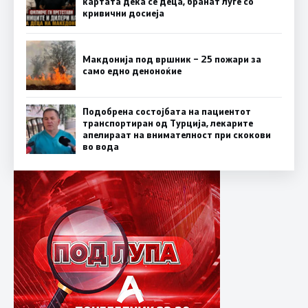
картата дека се деца, бранат луѓе со
кривични досиеја
Макдонија под вршник – 25 пожари за
само едно деноноќие
Подобрена состојбата на пациентот
транспортиран од Турција, лекарите
апелираат на внимателност при скокови
во вода