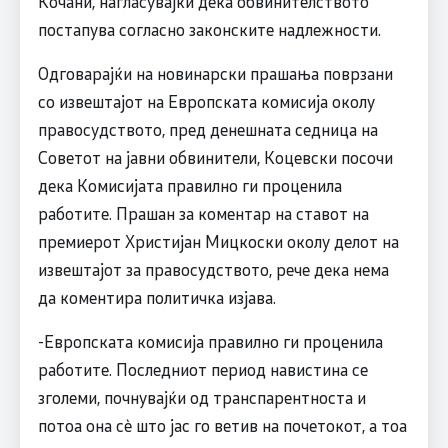
Кочани, нагласувајќи дека обвинителството
постапува согласно законските надлежности.
Одговарајќи на новинарски прашања поврзани
со извештајот на Европската комисија околу
правосудството, пред денешната седница на
Советот на јавни обвинители, Коцевски посочи
дека Комисијата правилно ги проценила
работите. Прашан за коментар на ставот на
премиерот Христијан Мицкоски околу делот на
извештајот за правосудството, рече дека нема
да коментира политичка изјава.
-Европската комисија правилно ги проценила
работите. Последниот период навистина се
зголеми, почнувајќи од транспарентноста и
потоа она сѐ што јас го ветив на почетокот, а тоа