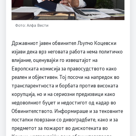
Фото: Алфа Вести
Државниот јавен обвинител Љупчо Коцевски
изјави дека врз неговата работа нема политичко
влијание, оценувајќи го извештајот на
Европската комисија за правосудството како
реален и објективен. Тој посочи на напредок во
транспарентноста и борбата против високата
корупција, но и на сериозни предизвици како
недоволниот буџет и недостигот од кадар во
Обвинителството. Информираше и за тековните
постапки поврзани со дивоградбите, како и за
предметот за пожарот во дискотеката во