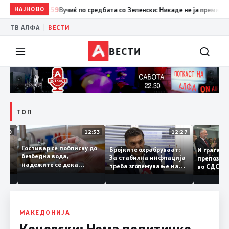
НАЈНОВО
12:59
Вучиќ по средбата со Зеленски: Никаде не ја преминав гран
|
ТВ АЛФА
ВЕСТИ
ВЕСТИ
ТОП
12:49
12:33
12:27
Гостивар се поблиску до
елите
Бројките охрабруваат:
И граѓ
безбедна вода,
и
За стабилна инфлација
препоз
надежите се дека
тино
треба зголемување на
во СДС
следната недела ќе
домашното
добар 
може да се пие и готви
производство
треба 
полит
МАКЕДОНИЈА
Коцевски: Нема политичко