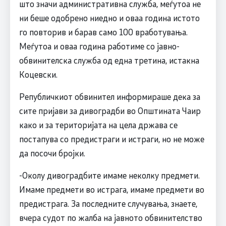
што значи административна служба, меѓутоа не
ни беше одобрено ниедно и оваа година истото
го повторив и барав само 100 вработувања.
Меѓутоа и оваа година работиме со јавно-
обвинителска служба од една третина, истакна
Коцевски.
Републичкиот обвинител информираше дека за
сите пријави за дивоградби во Општината Чаир
како и за територијата на цела држава се
постапува со предистраги и истраги, но не може
да посочи бројки.
-Околу дивоградбите имаме неколку предмети.
Имаме предмети во истрага, имаме предмети во
предистрага. За последните случувања, знаете,
вчера судот по жалба на јавното обвинителство