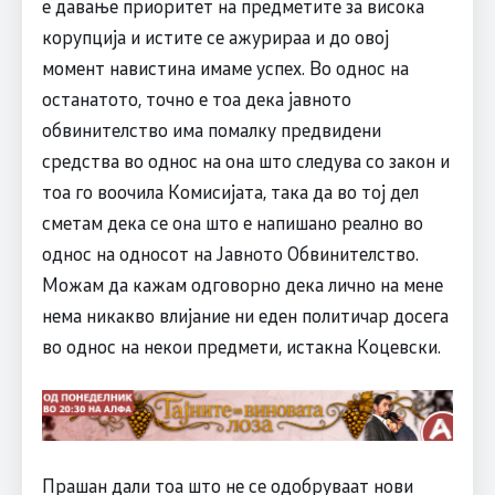
е давање приоритет на предметите за висока
корупција и истите се ажурираа и до овој
момент навистина имаме успех. Во однос на
останатото, точно е тоа дека јавното
обвинителство има помалку предвидени
средства во однос на она што следува со закон и
тоа го воочила Комисијата, така да во тој дел
сметам дека се она што е напишано реално во
однос на односот на Јавното Обвинителство.
Можам да кажам одговорно дека лично на мене
нема никакво влијание ни еден политичар досега
во однос на некои предмети, истакна Коцевски.
Прашан дали тоа што не се одобруваат нови