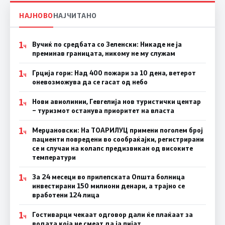
НАЈНОВО
НАЈЧИТАНО
1
Вучиќ по средбата со Зеленски: Никаде не ја
Ч
преминав границата, никому не му служам
1
Грција гори: Над 400 пожари за 10 дена, ветерот
Ч
оневозможува да се гасат од небо
1
Нови авиолинии, Гевгелија нов туристички центар
Ч
– туризмот останува приоритет на власта
1
Мерџановски: На ТОАРИЛУЦ примени поголем број
Ч
пациенти повредени во сообраќајки, регистрирани
се и случаи на колапс предизвикан од високите
температури
1
За 24 месеци во прилепската Општа болница
Ч
инвестирани 150 милиони денари, а трајно се
вработени 124 лица
1
Гостиварци чекаат одговор дали ќе плаќаат за
Ч
водата која не смеат да ја пијат