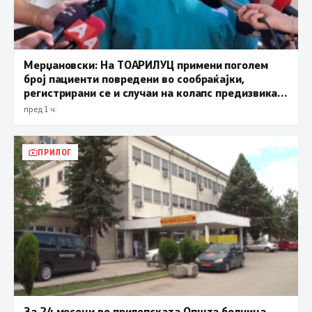
Мерџановски: На ТОАРИЛУЦ примени поголем
број пациенти повредени во сообраќајки,
регистрирани се и случаи на колапс предизвикан
од високите температури
пред 1 ч.
ПРИЛОГ
За 24 месеци во прилепската Општа болница