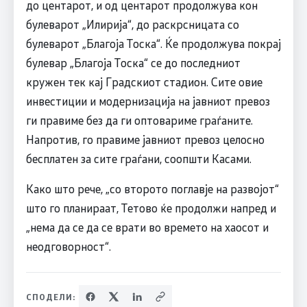
до центарот, и од центарот продолжува кон
булеварот „Илирија“, до раскрсницата со
булеварот „Благоја Тоска“. Ќе продолжува покрај
булевар „Благоја Тоска“ се до последниот
кружен тек кај Градскиот стадион. Сите овие
инвестиции и модернизација на јавниот превоз
ги правиме без да ги оптовариме граѓаните.
Напротив, го правиме јавниот превоз целосно
бесплатен за сите граѓани, соопшти Касами.
Како што рече, „со второто поглавје на развојот“
што го планираат, Тетово ќе продолжи напред и
„нема да се да се врати во времето на хаосот и
неодговорност“.
СПОДЕЛИ: