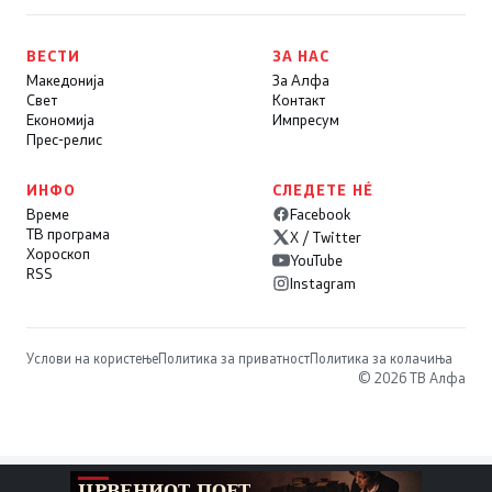
ВЕСТИ
ЗА НАС
Македонија
За Алфа
Свет
Контакт
Економија
Импресум
Прес-релис
ИНФО
СЛЕДЕТЕ НÉ
Време
Facebook
ТВ програма
X / Twitter
Хороскоп
YouTube
RSS
Instagram
Услови на користење
Политика за приватност
Политика за колачиња
© 2026 ТВ Алфа