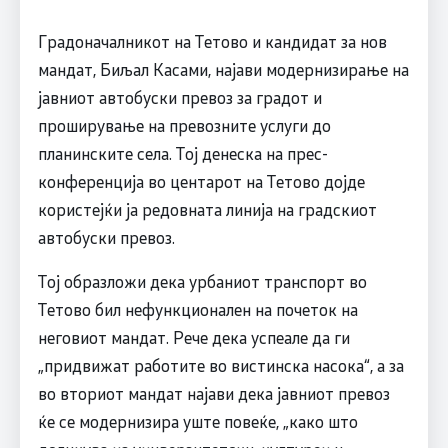
Градоначалникот на Тетовo и кандидат за нов
мандат, Биљал Касами, најави модернизирање на
јавниот автобуски превоз за градот и
проширување на превозните услуги до
планинските села. Тој денеска на прес-
конференција во центарот на Тетово дојде
користејќи ја редовната линија на градскиот
автобуски превоз.
Тој образложи дека урбаниот транспорт во
Тетово бил нефункционален на почеток на
неговиот мандат. Рече дека успеале да ги
„придвижат работите во вистинска насока“, а за
во вториот мандат најави дека јавниот превоз
ќе се модернизира уште повеќе, „како што