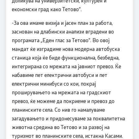
доликува на универзитетски, културен и
економски град како Тетово“.
-За ова имаме визија и јасен план за работа,
заснован на длабински анализи вградени во
програмата „Еден глас за Тетово“. Во овој
мандат ќе изградиме нова модерна автобуска
станица која ќе биде функционална, безбедна,
интегрирана со мрежата на јавниот превоз. Ќе
набавиме пет електрични автобуси и пет
електрични минибуси со кои, покрај
проширувањето на мрежата на градскиот
превоз, ќе можеме да покриеме и превоз до
планинските села. Со нив го намалуваме
загадувањето и придонесуваме за поквалитетна
животна средина во Тетово и за развој на
туризмот во планинските села, истакна Касами.