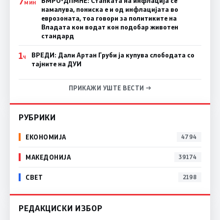
7
ВМРО-ДПМНЕ: Стапката на инфлација се
МИН
намалува, пониска е и од инфлацијата во
еврозоната, тоа говори за политиките на
Владата кои водат кон подобар животен
стандард
1
ВРЕДИ: Дали Артан Груби ја купува слободата со
Ч
тајните на ДУИ
ПРИКАЖИ УШТЕ ВЕСТИ →
РУБРИКИ
ЕКОНОМИЈА
4794
МАКЕДОНИЈА
39174
СВЕТ
2198
РЕДАКЦИСКИ ИЗБОР