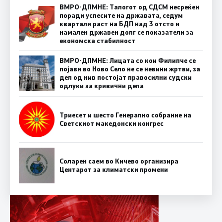
ВМРО-ДПМНЕ: Талогот од СДСМ несреќен
поради успесите на државата, седум
квартали раст на БДП над 3 отсто и
намален државен долг се показатели за
економска стабилност
ВМРО-ДПМНЕ: Лицата со кои Филипче се
појави во Ново Село не се невини жртви, за
дел од нив постојат правосилни судски
одлуки за кривични дела
Триесет и шесто Генерално собрание на
Светскиот македонски конгрес
Соларен саем во Кичево организира
Центарот за климатски промени