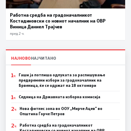
Работна средба на градоначалникот
Костадиновски со новиот началник на ОВР
Виница Даниел Трајчев
пред 2 ч.
НАЈНОВО
НАЈЧИТАНО
1
Гаши ја потпиша одлуката за распишување
Ч
предвремени избори за градоначалник на
Брвеница, ќе се одржат на 18 октомври
1
Седница на Државната изборна комисија
Ч
2
Нова фитнес зона во ООУ „Мирче Ацев“ во
Ч
Општина Ѓорче Петров
2
Работна средба на градоначалникот
Ч
Костадиновски со новиот началник на ОВР