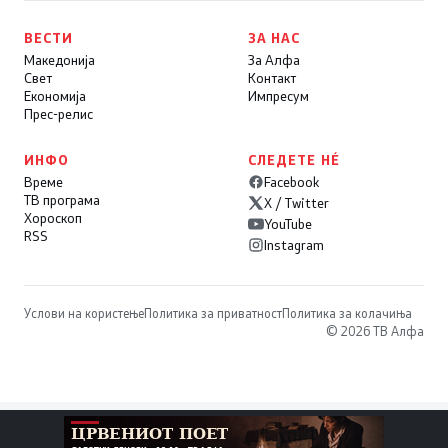
ВЕСТИ
ЗА НАС
Македонија
За Алфа
Свет
Контакт
Економија
Импресум
Прес-релис
ИНФО
СЛЕДЕТЕ НÉ
Време
Facebook
ТВ програма
X / Twitter
Хороскоп
YouTube
RSS
Instagram
Услови на користење
Политика за приватност
Политика за колачиња
© 2026 ТВ Алфа