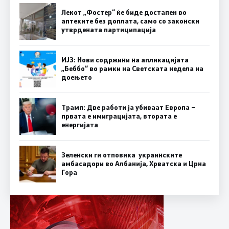
Лекот „Фостер“ ќе биде достапен во
аптеките без доплата, само со законски
утврдената партиципација
ИЈЗ: Нови содржини на апликацијата
„Беббо“ во рамки на Светската недела на
доењето
Трамп: Две работи ја убиваат Европа –
првата е имиграцијата, втората е
енергијата
Зеленски ги отповика украинските
амбасадори во Албанија, Хрватска и Црна
Гора