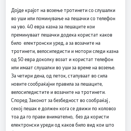
Дојде крајот на возење тротинети со слушалки
во уши или поминување на пешачки со телефон
на уво. 40 евра казна за пешаците кои
преминуваат пешачки додека користат каков
било електронски уред, а за возачите на
тротинети, велосипедисти и мотори следи казна
од 50 евра доколку возат и користат телефон
или имаат слушалки во уши за време на возење.
За четири дена, од петок, стапуваат во сила
новите сообраќајни правила за пешаците,
велосипедистите и возачите на тротинети.
Според Законот за безбедност во сообраќај ,
секој пешак е должен кога се движи по коловоз
тоа да го прави внимателно, без да користи
електронски уреди од каков било вид кои што