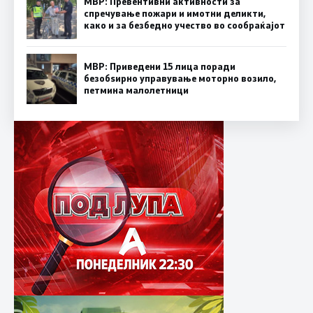
МВР: Превентивни активности за
спречување пожари и имотни деликти,
како и за безбедно учество во сообраќајот
МВР: Приведени 15 лица поради
безобѕирно управување моторно возило,
петмина малолетници