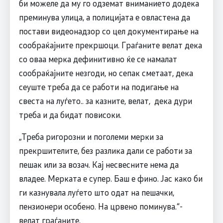
би можеле да му го одземат вниманието додека
преминува улица, а полицијата е овластена да
постави видеонадзор со цел документирање на
сообраќајните прекршоци. Граѓаните велат дека
со оваа мерка дефинитивно ќе се намалат
сообраќајните незгоди, но сепак сметаат, дека
сеуште треба да се работи на подигање на
свеста на луѓето.. за казните, велат, дека дури
треба и да бидат повисоки.
„Треба ригорозни и поголеми мерки за
прекршителите, без разлика дали се работи за
пешак или за возач. Кај несвесните нема да
владее. Мерката е супер. Баш е фино. Јас како би
ги казнувала луѓето што одат на пешачки,
пензионери особено. На црвено поминува.“-
велат граѓаните.