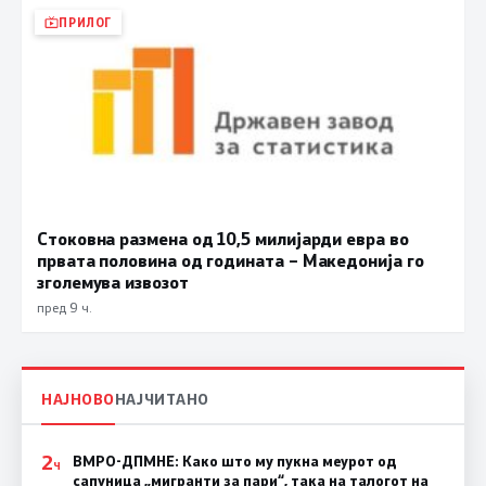
ПРИЛОГ
Стоковна размена од 10,5 милијарди евра во
првата половина од годината – Македонија го
зголемува извозот
пред 9 ч.
НАЈНОВО
НАЈЧИТАНО
2
ВМРО-ДПМНЕ: Како што му пукна меурот од
Ч
сапуница „мигранти за пари“, така на талогот на