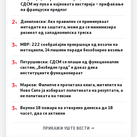
СДСМ му пука и најновата хистерија – прифаќање
на француски предлог
2
Даниловски: Ако правилно се применуваат
Ч
методите на заштита, може да се минимизира
ризикот од западнонилска треска
3
МВР: 222 сообраќајни прекршоци од возачи на
Ч
мотоцикли, 14 лишени поради безобѕирно возење
3
Петрушевски: СДСМ се плаши од функционален
Ч
систем, „Безбеден град“ е доказ дека
институциите функционираат
3
Марков: Филипче е прочитана книга, жителите на
Ч
Ново Село ја избираат политиката на резултати, а
не политиката на тензии
3
Вкупно 18 пожари на отворено денеска до 18
Ч
часот, два се активни
ПРИКАЖИ УШТЕ ВЕСТИ →