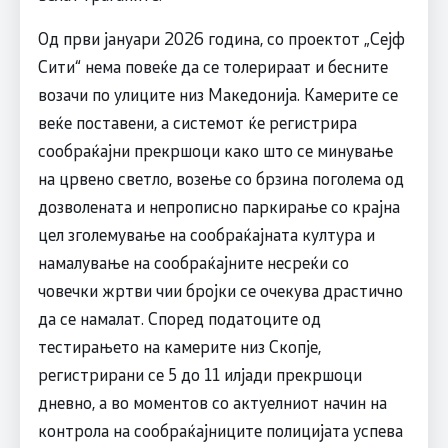
Од први јануари 2026 година, со проектот „Сејф
Сити“ нема повеќе да се толерираат и бесните
возачи по улиците низ Македонија. Камерите се
веќе поставени, а системот ќе регистрира
сообраќајни прекршоци како што се минување
на црвено светло, возење со брзина поголема од
дозволената и непрописно паркирање со крајна
цел зголемување на сообраќајната култура и
намалување на сообраќајните несреќи со
човечки жртви чии бројки се очекува драстично
да се намалат. Според податоците од
тестирањето на камерите низ Скопје,
регистрирани се 5 до 11 илјади прекршоци
дневно, а во моментов со актуелниот начин на
контрола на сообраќајниците полицијата успева