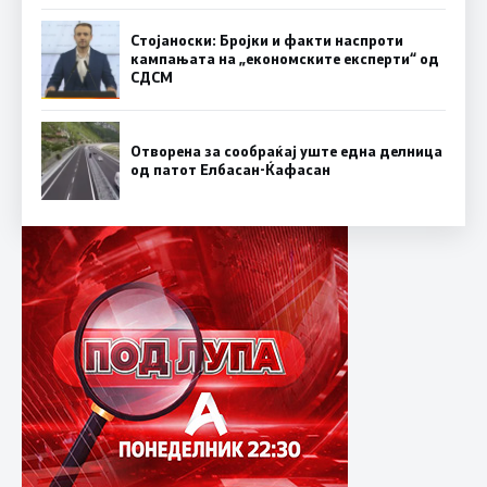
Стојаноски: Бројки и факти наспроти
кампањата на „економските експерти“ од
СДСM
Отворена за сообраќај уште една делница
од патот Елбасан-Ќафасан