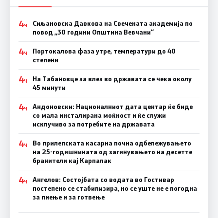
4
Сиљановска Давкова на Свечената академија по
Ч
повод „30 години Општина Вевчани“
4
Портокалова фаза утре, температури до 40
Ч
степени
4
На Табановце за влез во државата се чека околу
Ч
45 минути
4
Андоновски: Националниот дата центар ќе биде
Ч
со мала инсталирана моќност и ќе служи
исклучиво за потребите на државата
4
Во прилепската касарна почна одбележувањето
Ч
на 25-годишнината од загинувањето на десетте
бранители кај Карпалак
4
Ангелов: Состојбата со водата во Гостивар
Ч
постепено се стабилизира, но се уште не е погодна
за пиење и за готвење