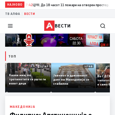
НАЈНОВО
17:42
ЦУК: До 18 часот 11 пожари на отворен простор, од кои 
|
ТВ АЛФА
ВЕСТИ
ВЕСТИ
ТОП
12:50
12:47
12:46
Казни има, но
Јавниот и државниот
Во СДСМ
дии и
тротинетите се уште ги
долг на Македонија се
талогот
возат деца
стабилни
е само 
ието
копија д
Заев
МАКЕДОНИЈА
Филипче: Апстиненција е