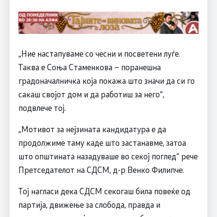
„Ние настапуваме со чесни и посветени луѓе.
Таква е Соња Стаменкова – поранешна
градоначалничка која покажа што значи да си го
сакаш својот дом и да работиш за него“,
подвлече тој.
„Мотивот за нејзината кандидатура е да
продолжиме таму каде што застанавме, затоа
што општината назадуваше во секој поглед“ рече
Претседателот на СДСМ, д-р Венко Филипче.
Тој нагласи дека СДСМ секогаш била повеќе од
партија, движење за слобода, правда и