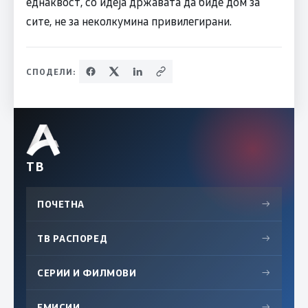
еднаквост, со идеја државата да биде дом за
сите, не за неколкумина привилегирани.
СПОДЕЛИ:
ТВ
ПОЧЕТНА
→
ТВ РАСПОРЕД
→
СЕРИИ И ФИЛМОВИ
→
ЕМИСИИ
→