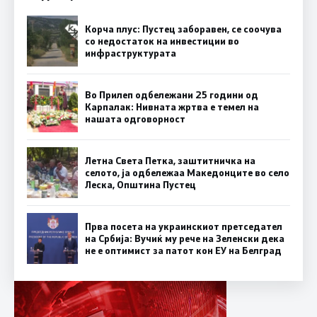
Корча плус: Пустец заборавен, се соочува
со недостаток на инвестиции во
инфраструктурата
Во Прилеп одбележани 25 години од
Карпалак: Нивната жртва е темел на
нашата одговорност
Летна Света Петка, заштитничка на
селото, ја одбележаа Македонците во село
Леска, Општина Пустец
Прва посета на украинскиот претседател
на Србија: Вучиќ му рече на Зеленски дека
не е оптимист за патот кон ЕУ на Белград