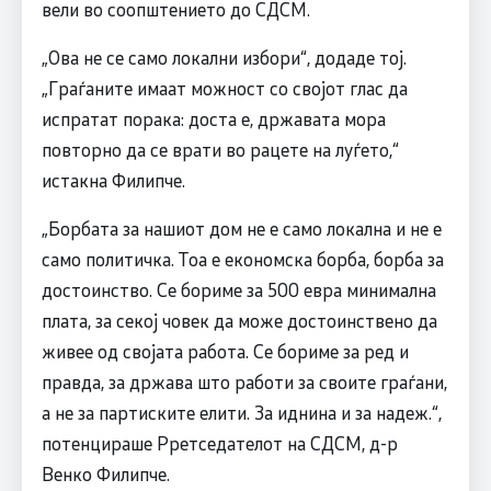
вели во соопштението до СДСМ.
„Ова не се само локални избори“, додаде тој.
„Граѓаните имаат можност со својот глас да
испратат порака: доста е, државата мора
повторно да се врати во рацете на луѓето,“
истакна Филипче.
„Борбата за нашиот дом не е само локална и не е
само политичка. Тоа е економска борба, борба за
достоинство. Се бориме за 500 евра минимална
плата, за секој човек да може достоинствено да
живее од својата работа. Се бориме за ред и
правда, за држава што работи за своите граѓани,
а не за партиските елити. За иднина и за надеж.“,
потенцираше Pретседателот на СДСМ, д-р
Венко Филипче.