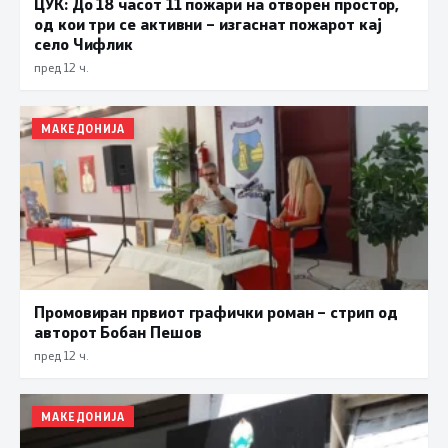
ЦУК: До 18 часот 11 пожари на отворен простор,
од кои три се активни – изгаснат пожарот кај
село Чифлик
пред 12 ч.
МАКЕДОНИЈА
Промовиран првиот графички роман – стрип од
авторот Бобан Пешов
пред 12 ч.
МАКЕДОНИЈА