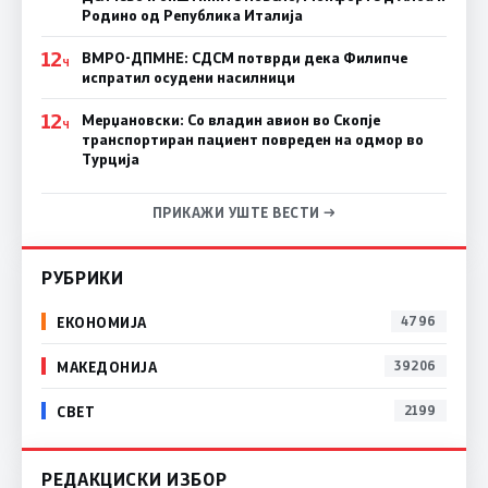
Родино од Република Италија
12
ВМРО-ДПМНЕ: СДСM потврди дека Филипче
Ч
испратил осудени насилници
12
Мерџановски: Со владин авион во Скопје
Ч
транспортиран пациент повреден на одмор во
Турција
ПРИКАЖИ УШТЕ ВЕСТИ →
РУБРИКИ
ЕКОНОМИЈА
4796
МАКЕДОНИЈА
39206
СВЕТ
2199
РЕДАКЦИСКИ ИЗБОР