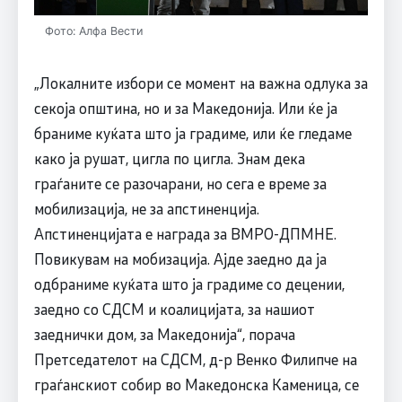
Фото: Алфа Вести
„Локалните избори се момент на важна одлука за
секоја општина, но и за Македонија. Или ќе ја
браниме куќата што ја градиме, или ќе гледаме
како ја рушат, цигла по цигла. Знам дека
граѓаните се разочарани, но сега е време за
мобилизација, не за апстиненција.
Апстиненцијата е награда за ВМРО-ДПМНЕ.
Повикувам на мобизација. Ајде заедно да ја
одбраниме куќата што ја градиме со децении,
заедно со СДСМ и коалицијата, за нашиот
заеднички дом, за Македонија“, порача
Претседателот на СДСМ, д-р Венко Филипче на
граѓанскиот собир во Македонска Каменица, се