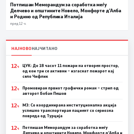
Потпишан Меморандум за соработка меѓу
Делчево и општините Новело, Монфорте д’Алба
и Родино од Република Италија
пред 12 ч.
НАЈНОВО
НАЈЧИТАНО
12
ЦУК: До 18 часот 11 пожари на отворен простор,
Ч
од кои три се активни – изгаснат пожарот кај
село Чифлик
12
Промовиран првиот графички роман – стрип од
Ч
авторот Бобан Пешов
12
МЗ: Со координирана институционална акција
Ч
успешно транспортиран пациент со сериозна
повреда од Турција
12
Потпишан Меморандум за соработка меѓу
Ч
Делчево и општините Новело, Монфорте д’Алба и