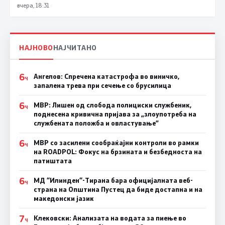
година
вчера, 18:31
НАЈНОВО
НАЈЧИТАНО
6
Ангелов: Спречена катастрофа во виничко,
Ч
запалена трева при сечење со брусилица
6
МВР: Лишен од слобода полициски службеник,
Ч
поднесена кривична пријава за „злоупотреба на
службената положба и овластување”
6
МВР со засилени сообраќајни контроли во рамки
Ч
на ROADPOL: Фокус на брзината и безбедноста на
патиштата
6
МД “Илинден“-Тирана бара официјалната веб-
Ч
страна на Општина Пустец да биде достапна и на
македонски јазик
7
Клековски: Анализата на водата за пиење во
Ч