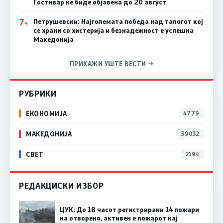
Гостивар ќе биде објавена до 20 август
7
Петрушевски: Најголемата победа над талогот кој
Ч
се храни со хистерија и безнадежност е успешна
Македонија
ПРИКАЖИ УШТЕ ВЕСТИ →
РУБРИКИ
ЕКОНОМИЈА
4779
МАКЕДОНИЈА
39032
СВЕТ
2194
РЕДАКЦИСКИ ИЗБОР
ЦУК: До 18 часот регистрирани 14 пожари
на отворено, активен е пожарот кај