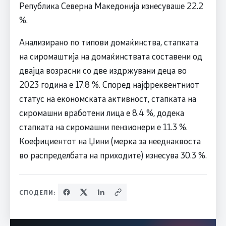
Република Северна Македонија изнесуваше 22.2
%.
Анализирано по типови домаќинства, стапката
на сиромаштија на домаќинствата составени од
двајца возрасни со две издржувани деца во
2023 година е 17.8 %. Според најфреквентниот
статус на економската активност, стапката на
сиромашни вработени лица е 8.4 %, додека
стапката на сиромашни пензионери е 11.3 %.
Коефициентот на Џини (мерка за нееднаквоста
во распределбата на приходите) изнесува 30.3 %.
СПОДЕЛИ: