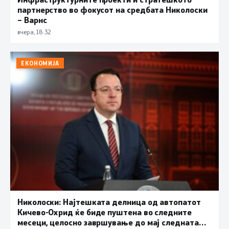
партнерство во фокусот на средбата Николоски
– Варнс
вчера, 18:32
ЕКОНОМИЈА
Николоски: Најтешката делница од автопатот
Кичево-Охрид ќе биде пуштена во следните
месеци, целосно завршување до мај следната