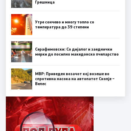
Грешница
Утре сончево и многу топло со
температура до 39 степени
Серафимовски: Со дијалог и заеднички
мерки до посилно македонско пчеларство
МВР: Приведен возачот кој возеше во
спротивна насока на автопатот Скопје –
Велес