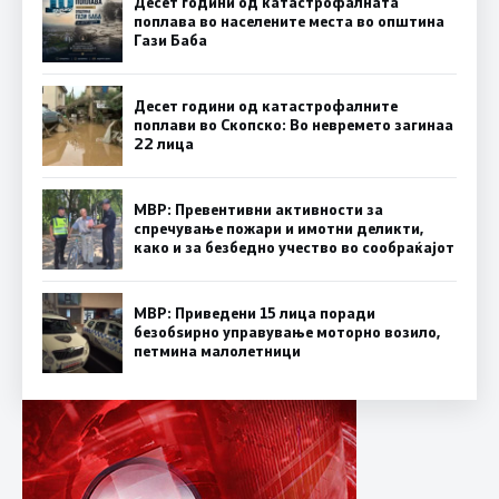
Десет години од катастрофалната
поплава во населените места во општина
Гази Баба
Десет години од катастрофалните
поплави во Скопско: Во невремето загинаа
22 лица
МВР: Превентивни активности за
спречување пожари и имотни деликти,
како и за безбедно учество во сообраќајот
МВР: Приведени 15 лица поради
безобѕирно управување моторно возило,
петмина малолетници