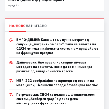
пред 7 ч.
НАЈНОВО
НАЈЧИТАНО
6
ВМРО-ДПМНЕ: Како што му пукна меурот од
Ч
сапуница „мигранти за пари“, така на талогот на
СДСМ му пука и најновата хистерија – прифаќање
на француски предлог
6
Даниловски: Ако правилно се применуваат
Ч
методите на заштита, може да се минимизира
ризикот од западнонилска треска
7
МВР: 222 сообраќајни прекршоци од возачи на
Ч
мотоцикли, 14 лишени поради безобѕирно возење
7
Петрушевски: СДСМ се плаши од функционален
Ч
систем, „Безбеден град“ е доказ дека
институциите функционираат