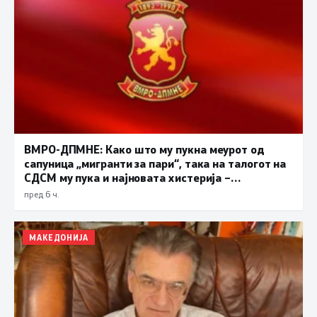
ВМРО-ДПМНЕ: Како што му пукна меурот од
сапуница „мигранти за пари“, така на талогот на
СДСМ му пука и најновата хистерија –
прифаќање на француски предлог
пред 6 ч.
МАКЕДОНИЈА