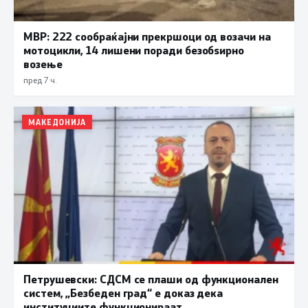
МВР: 222 сообраќајни прекршоци од возачи на
мотоцикли, 14 лишени поради безобѕирно
возење
пред 7 ч.
МАКЕДОНИЈА
Петрушевски: СДСМ се плаши од функционален
систем, „Безбеден град“ е доказ дека
институциите функционираат