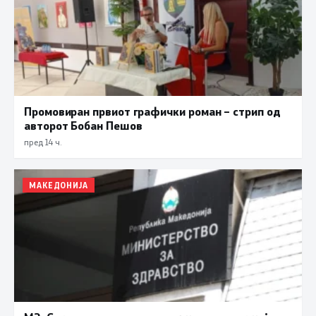
Промовиран првиот графички роман – стрип од
авторот Бобан Пешов
пред 14 ч.
МАКЕДОНИЈА