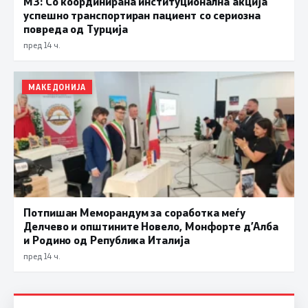
МЗ: Со координирана институционална акција
успешно транспортиран пациент со сериозна
повреда од Турција
пред 14 ч.
МАКЕДОНИЈА
Потпишан Меморандум за соработка меѓу
Делчево и општините Новело, Монфорте д’Алба
и Родино од Република Италија
пред 14 ч.