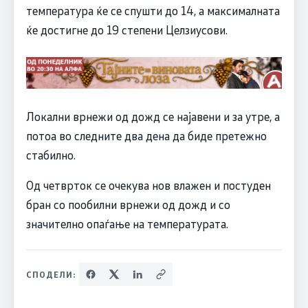
температура ќе се спушти до 14, а максималната
ќе достигне до 19 степени Целзиусови.
Локални врнежи од дожд се најавени и за утре, а
потоа во следните два дена да биде претежно
стабилно.
Од четврток се очекува нов влажен и постуден
бран со пообилни врнежи од дожд и со
значително опаѓање на температурата.
СПОДЕЛИ: