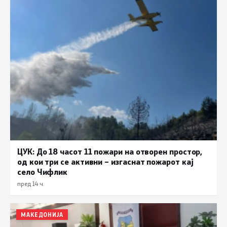
ЦУК: До 18 часот 11 пожари на отворен простор,
од кои три се активни – изгаснат пожарот кај
село Чифлик
пред 14 ч.
МАКЕДОНИЈА