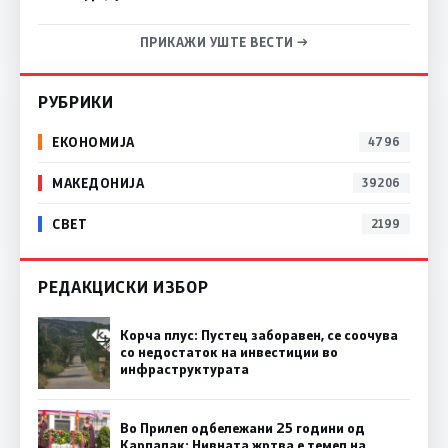
ПРИКАЖИ УШТЕ ВЕСТИ →
РУБРИКИ
ЕКОНОМИЈА
4796
МАКЕДОНИЈА
39206
СВЕТ
2199
РЕДАКЦИСКИ ИЗБОР
Корча плус: Пустец заборавен, се соочува
со недостаток на инвестиции во
инфраструктурата
Во Прилеп одбележани 25 години од
Карпалак: Нивната жртва е темел на