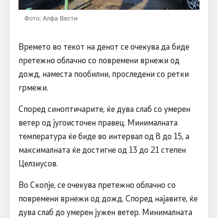
Фото: Алфа Вести
Времето во текот на денот се очекува да биде
претежно облачно со повремени врнежи од
дожд, наместа пообилни, проследени со ретки
грмежи.
Според синоптичарите, ќе дува слаб со умерен
ветер од југоисточен правец. Минималната
температура ќе биде во интервал од 8 до 15, а
максималната ќе достигне од 13 до 21 степен
Целзиусов.
Во Скопје, се очекува претежно облачно со
повремени врнежи од дожд. Според најавите, ќе
дува слаб до умерен јужен ветер. Минималната