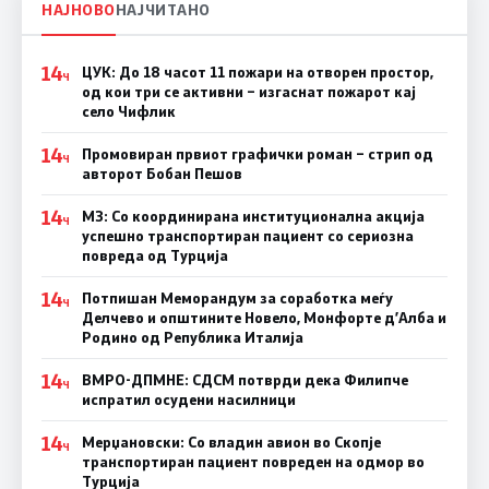
НАЈНОВО
НАЈЧИТАНО
14
ЦУК: До 18 часот 11 пожари на отворен простор,
Ч
од кои три се активни – изгаснат пожарот кај
село Чифлик
14
Промовиран првиот графички роман – стрип од
Ч
авторот Бобан Пешов
14
МЗ: Со координирана институционална акција
Ч
успешно транспортиран пациент со сериозна
повреда од Турција
14
Потпишан Меморандум за соработка меѓу
Ч
Делчево и општините Новело, Монфорте д’Алба и
Родино од Република Италија
14
ВМРО-ДПМНЕ: СДСM потврди дека Филипче
Ч
испратил осудени насилници
14
Мерџановски: Со владин авион во Скопје
Ч
транспортиран пациент повреден на одмор во
Турција