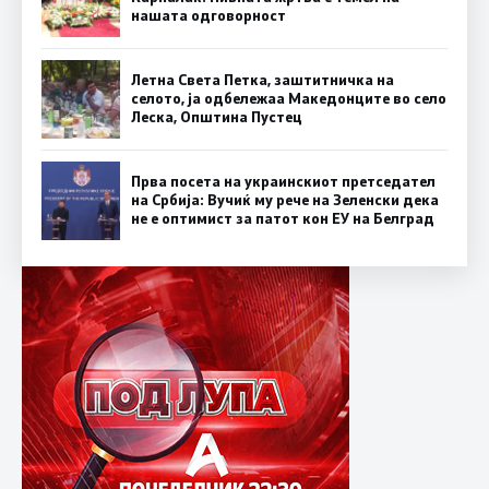
нашата одговорност
Летна Света Петка, заштитничка на
селото, ја одбележаа Македонците во село
Леска, Општина Пустец
Прва посета на украинскиот претседател
на Србија: Вучиќ му рече на Зеленски дека
не е оптимист за патот кон ЕУ на Белград