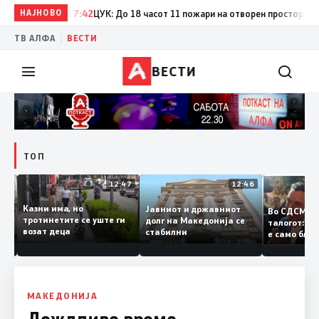
НАЈНОВО
17:42
ЦУК: До 18 часот 11 пожари на отворен простор, од кои
|
ТВ АЛФА
ВЕСТИ
ВЕСТИ
ТОП
12:50
12:47
12:46
Казни има, но
Јавниот и државниот
Во СДСМ
ии и
тротинетите се уште ги
долг на Македонија се
талогот:
возат деца
стабилни
е само б
ето
копија д
Заев
МАКЕДОНИЈА
Дождливо време,