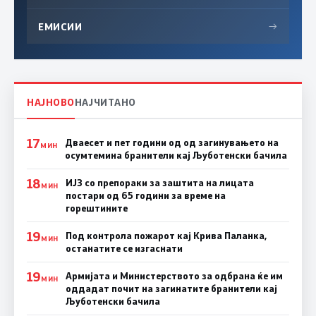
ЕМИСИИ
→
НАЈНОВО
НАЈЧИТАНО
17
Дваесет и пет години од од загинувањето на
МИН
осумтемина бранители кај Љуботенски бачила
18
ИЈЗ со препораки за заштита на лицата
МИН
постари од 65 години за време на
горештините
19
Под контрола пожарот кај Крива Паланка,
МИН
останатите се изгаснати
19
Армијата и Министерството за одбрана ќе им
МИН
оддадат почит на загинатите бранители кај
Љуботенски бачила