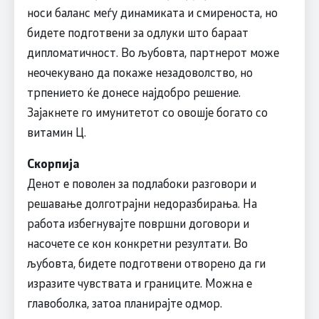
носи баланс меѓу динамиката и смиреноста, но
бидете подготвени за одлуки што бараат
дипломатичност. Во љубовта, партнерот може
неочекувано да покаже незадоволство, но
трпението ќе донесе најдобро решение.
Зајакнете го имунитетот со овошје богато со
витамин Ц.
Скорпија
Денот е поволен за подлабоки разговори и
решавање долготрајни недоразбирања. На
работа избегнувајте површни договори и
насочете се кон конкретни резултати. Во
љубовта, бидете подготвени отворено да ги
изразите чувствата и границите. Можна е
главоболка, затоа планирајте одмор.