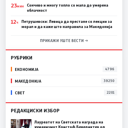
23
Сончево и многу топло со мала до умерена
МИН
облачност
12
Петрушевски: Левица да престане со лекции за
Ч
морал и да каже што направила за Македонија
ПРИКАЖИ УШТЕ ВЕСТИ →
РУБРИКИ
ЕКОНОМИЈА
4796
МАКЕДОНИЈА
39250
СВЕТ
2201
РЕДАКЦИСКИ ИЗБОР
Лауреатот на Светската награда на
хуманизмот Кристоф Бенедиктер од