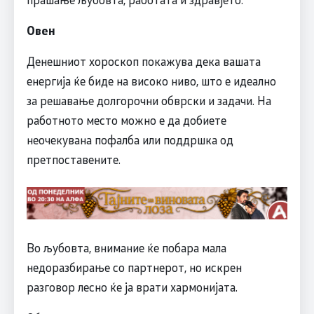
Овен
Денешниот хороскоп покажува дека вашата
енергија ќе биде на високо ниво, што е идеално
за решавање долгорочни обврски и задачи. На
работното место можно е да добиете
неочекувана пофалба или поддршка од
претпоставените.
Во љубовта, внимание ќе побара мала
недоразбирање со партнерот, но искрен
разговор лесно ќе ја врати хармонијата.