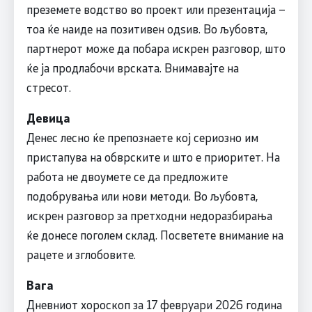
преземете водство во проект или презентација –
тоа ќе наиде на позитивен одѕив. Во љубовта,
партнерот може да побара искрен разговор, што
ќе ја продлабочи врската. Внимавајте на
стресот.
Девица
Денес лесно ќе препознаете кој сериозно им
пристапува на обврските и што е приоритет. На
работа не двоумете се да предложите
подобрувања или нови методи. Во љубовта,
искрен разговор за претходни недоразбирања
ќе донесе поголем склад. Посветете внимание на
рацете и зглобовите.
Вага
Дневниот хороскоп за 17 февруари 2026 година