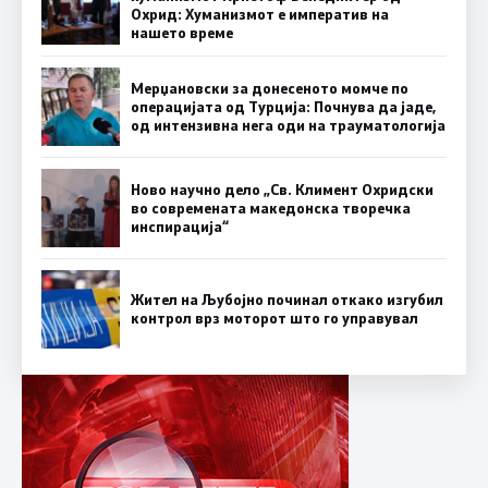
Охрид: Хуманизмот е императив на
нашето време
Мерџановски за донесеното момче по
операцијата од Турција: Почнува да јаде,
од интензивна нега оди на трауматологија
Ново научно дело „Св. Климент Охридски
во современата македонска творечка
инспирација“
Жител на Љубојно починал откако изгубил
контрол врз моторот што го управувал