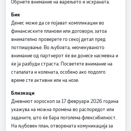
Обрнете внимание на варењето и исхраната.
Бик
Денес може да се појават компликации во
финансиските планови или договори, затоа
внимателно проверете го секој детал пред
потпишување. Во љубовта, неочекуваното
внимание од партнерот ќе ви донесе насмевка и
ќе ја разбуди страста. Посветете внимание на
стапалата и колената, особено ако подолго
време сте активни или на нозе.
Близнаци
Дневниот хороскоп за 17 февруари 2026 година
укажува на можна промена во распоредот или
задачите, што ќе бара поголема флексибилност.
На љубовен план, отворената комуникација за