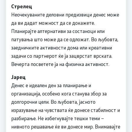
Стрелец
Неочекуваните деловни предизвици денес може
да ви дадат можност да се докажете.
Планирајте алтернативи за состаноци или
патувања што може да се одложат. Во љубовта,
заедничките активности дома или креативни
задачи со партнерот ќе ја зацврстат врската.
Вечерта посветете ја на физичка активност.
Јарец
Денес е идеален ден за планирање и
организација, особено кога станува збор за
долгорочни цели. Во љубовта, јасното
изразување на чувствата ќе донесе стабилност и
разбирање. Не избегнувајте тешки теми –
нивното решавање ќе ви донесе мир. Внимавајте