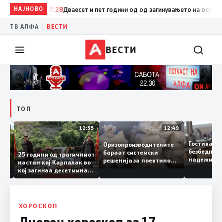
НАЈНОВО
07:28
Дваесет и пет години од од загинувањето на осумтеми
|
ТВ АЛФА
ВЕСТИ
ВЕСТИ
ТОП
13:04
12:55
12:49
Гостивар
Оризопроизводителите
безбедна
бараат системски
нија
25 години од трагичниот
надежит
решенија за поевтино
настан кај Карпалак во
следнат
производство
кој загинаа десетмина
може да 
македонски бранители
ХОРОСКОП
Дневен хороскоп за 17