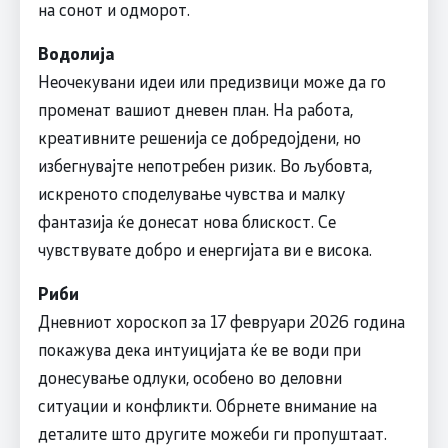
на сонот и одморот.
Водолија
Неочекувани идеи или предизвици може да го
променат вашиот дневен план. На работа,
креативните решенија се добредојдени, но
избегнувајте непотребен ризик. Во љубовта,
искреното споделување чувства и малку
фантазија ќе донесат нова блискост. Се
чувствувате добро и енергијата ви е висока.
Риби
Дневниот хороскоп за 17 февруари 2026 година
покажува дека интуицијата ќе ве води при
донесување одлуки, особено во деловни
ситуации и конфликти. Обрнете внимание на
деталите што другите можеби ги пропуштаат.