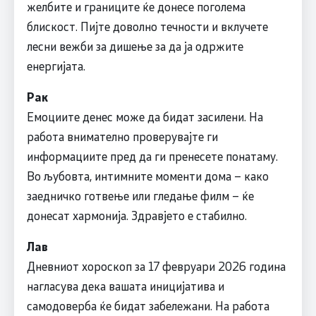
желбите и границите ќе донесе поголема
блискост. Пијте доволно течности и вклучете
лесни вежби за дишење за да ја одржите
енергијата.
Рак
Емоциите денес може да бидат засилени. На
работа внимателно проверувајте ги
информациите пред да ги пренесете понатаму.
Во љубовта, интимните моменти дома – како
заедничко готвење или гледање филм – ќе
донесат хармонија. Здравјето е стабилно.
Лав
Дневниот хороскоп за 17 февруари 2026 година
нагласува дека вашата иницијатива и
самодоверба ќе бидат забележани. На работа