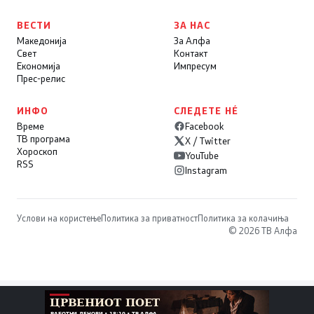
ВЕСТИ
ЗА НАС
Македонија
За Алфа
Свет
Контакт
Економија
Импресум
Прес-релис
ИНФО
СЛЕДЕТЕ НÉ
Време
Facebook
ТВ програма
X / Twitter
Хороскоп
YouTube
RSS
Instagram
Услови на користење
Политика за приватност
Политика за колачиња
© 2026 ТВ Алфа