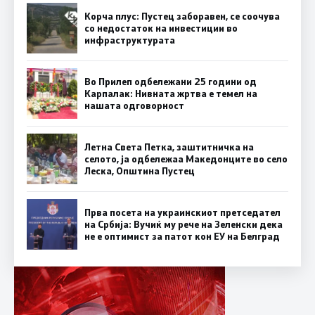
Корча плус: Пустец заборавен, се соочува
со недостаток на инвестиции во
инфраструктурата
Во Прилеп одбележани 25 години од
Карпалак: Нивната жртва е темел на
нашата одговорност
Летна Света Петка, заштитничка на
селото, ја одбележаа Македонците во село
Леска, Општина Пустец
Прва посета на украинскиот претседател
на Србија: Вучиќ му рече на Зеленски дека
не е оптимист за патот кон ЕУ на Белград