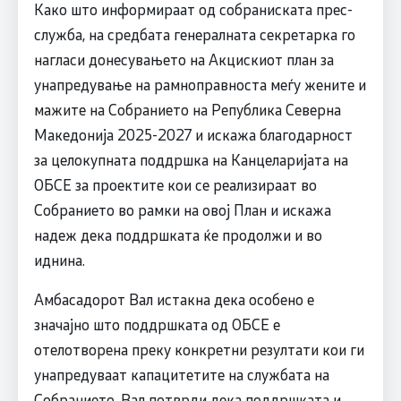
Како што информираат од собраниската прес-
служба, на средбата генералната секретарка го
нагласи донесувањето на Акцискиот план за
унапредување на рамноправноста меѓу жените и
мажите на Собранието на Република Северна
Македонија 2025-2027 и искажа благодарност
за целокупната поддршка на Канцеларијата на
ОБСЕ за проектите кои се реализираат во
Собранието во рамки на овој План и искажа
надеж дека поддршката ќе продолжи и во
иднина.
Амбасадорот Вал истакна дека особено е
значајно што поддршката од ОБСЕ е
отелотворена преку конкретни резултати кои ги
унапредуваат капацитетите на службата на
Собранието. Вал потврди дека поддршката и