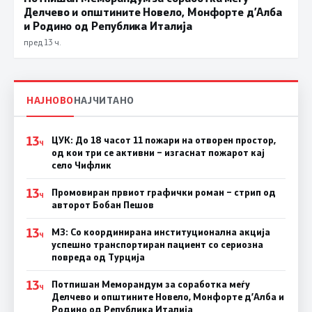
Делчево и општините Новело, Монфорте д’Алба
и Родино од Република Италија
пред 13 ч.
НАЈНОВО
НАЈЧИТАНО
13
ЦУК: До 18 часот 11 пожари на отворен простор,
Ч
од кои три се активни – изгаснат пожарот кај
село Чифлик
13
Промовиран првиот графички роман – стрип од
Ч
авторот Бобан Пешов
13
МЗ: Со координирана институционална акција
Ч
успешно транспортиран пациент со сериозна
повреда од Турција
13
Потпишан Меморандум за соработка меѓу
Ч
Делчево и општините Новело, Монфорте д’Алба и
Родино од Република Италија