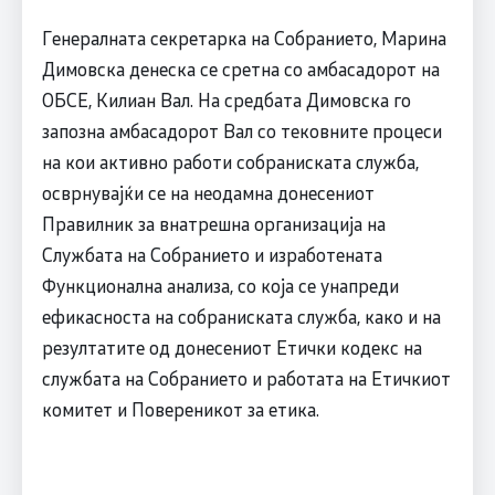
Генералната секретарка на Собранието, Марина
Димовска денеска се сретна со амбасадорот на
ОБСЕ, Килиан Вал. На средбата Димовска го
запозна амбасадорот Вал со тековните процеси
на кои активно работи собраниската служба,
осврнувајќи се на неодамна донесениот
Правилник за внатрешна организација на
Службата на Собранието и изработената
Функционална анализа, со која се унапреди
ефикасноста на собраниската служба, како и на
резултатите од донесениот Етички кодекс на
службата на Собранието и работата на Етичкиот
комитет и Повереникот за етика.