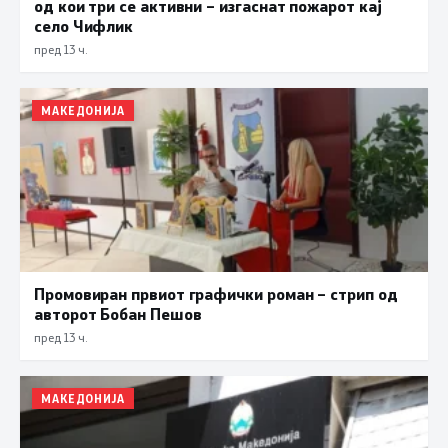
од кои три се активни – изгаснат пожарот кај
село Чифлик
пред 13 ч.
МАКЕДОНИЈА
Промовиран првиот графички роман – стрип од
авторот Бобан Пешов
пред 13 ч.
МАКЕДОНИЈА