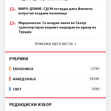
13
ВМРО-ДПМНЕ: СДСM потврди дека Филипче
Ч
испратил осудени насилници
13
Мерџановски: Со владин авион во Скопје
Ч
транспортиран пациент повреден на одмор во
Турција
ПРИКАЖИ УШТЕ ВЕСТИ →
РУБРИКИ
ЕКОНОМИЈА
4796
МАКЕДОНИЈА
39206
СВЕТ
2199
РЕДАКЦИСКИ ИЗБОР