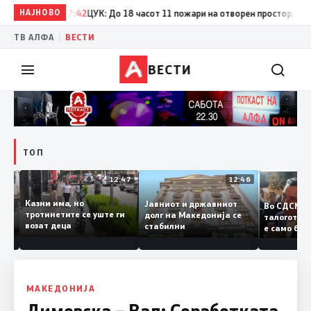
НАЈНОВО
17:42
ЦУК: До 18 часот 11 пожари на отворен простор, од кои 
|
ТВ АЛФА
ВЕСТИ
ВЕСТИ
ТОП
12:50
12:47
12:46
Казни има, но
Јавниот и државниот
Во СДСМ
дии и
тротинетите се уште ги
долг на Македонија се
талогот
возат деца
стабилни
е само 
ието
копија 
Заев
МАКЕДОНИЈА
Димовска – Вал: Соработката