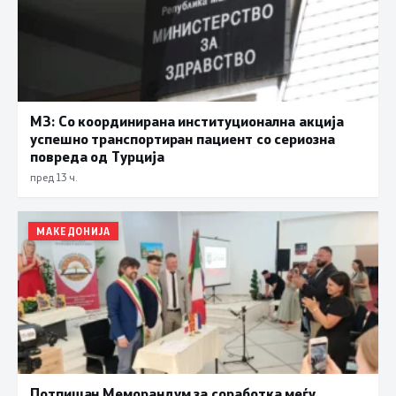
МЗ: Со координирана институционална акција
успешно транспортиран пациент со сериозна
повреда од Турција
пред 13 ч.
МАКЕДОНИЈА
Потпишан Меморандум за соработка меѓу