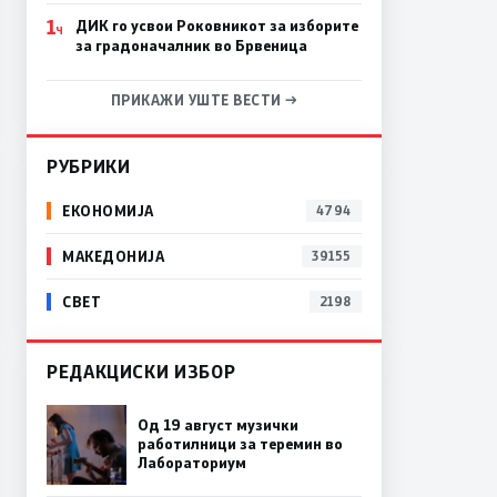
1
ДИК го усвои Роковникот за изборите
Ч
за градоначалник во Брвеница
ПРИКАЖИ УШТЕ ВЕСТИ →
РУБРИКИ
ЕКОНОМИЈА
4794
МАКЕДОНИЈА
39155
СВЕТ
2198
РЕДАКЦИСКИ ИЗБОР
Од 19 август музички
работилници за теремин во
Лабораториум