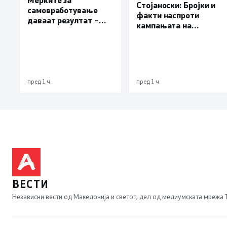
Стојаноски: Бројки и
самовработување
факти наспроти
даваат резултат –
кампањата на
невработеноста на
„економските
историски најниско
експерти“ од СДСM
ниво од 11,3%
пред 1 ч.
пред 1 ч.
ВЕСТИ
Независни вести од Македонија и светот, дел од медиумската мрежа