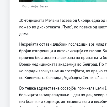
Фото: Алфа Вести
18-годишната Мелани Тасева од Скопје, една од
пожар во дискотеката „Пулс“, по повеќе од шес
дома.
Несреќата остави длабоки последици врз младат
бројни изгореници и интоксикација со гасови. З
првично била хоспитализирана во приватната б
Воено-медицинската академија во Белград. По т
но поради влошување на состојбата, во крајно т
во Клиничката болница „Аџибадем Систина“ за 
Во тешка здравствена состојба, поминала цели 13
болницата за закрепнување – ден по ден, чекор 
низ болнички ходници, интензивна нега и несеб