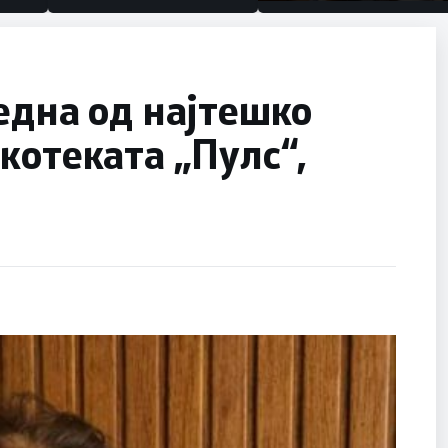
половина тунел во слепа
улица, сега имаме целин
една од најтешко
котеката „Пулс“,