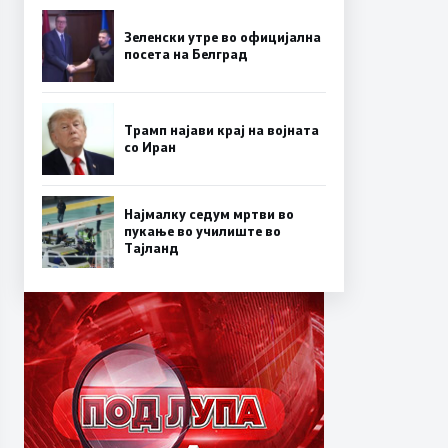
Зеленски утре во официјална
посета на Белград
Трамп најави крај на војната
со Иран
Најмалку седум мртви во
пукање во училиште во
Тајланд