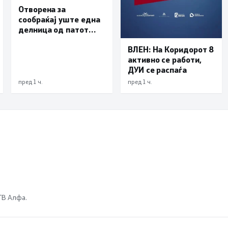
Отворена за
сообраќај уште една
делница од патот
Елбасан-Ќафасан
ВЛЕН: На Коридорот 8
активно се работи,
ДУИ се распаѓа
пред 1 ч.
пред 1 ч.
 ТВ Алфа.