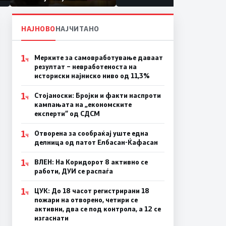
првачиња помалку
а
НАЈНОВО
НАЈЧИТАНО
1
Мерките за самовработување даваат
Ч
резултат – невработеноста на
историски најниско ниво од 11,3%
1
Стојаноски: Бројки и факти наспроти
Ч
кампањата на „економските
експерти“ од СДСM
1
Отворена за сообраќај уште една
Ч
делница од патот Елбасан-Ќафасан
1
ВЛЕН: На Коридорот 8 активно се
Ч
работи, ДУИ се распаѓа
1
ЦУК: До 18 часот регистрирани 18
Ч
пожари на отворено, четири се
активни, два се под контрола, а 12 се
изгаснати