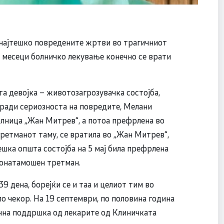
 најтешко повредените жртви во трагичниот
т месеци болничко лекување конечно се врати
а девојка – животозагрозувачка состојба,
аради сериозноста на повредите, Мелани
олница „Жан Митрев“, а потоа префрлена во
ретманот таму, се вратила во „Жан Митрев“,
ешка општа состојба на 5 мај била префрлена
понатамошен третман.
9 дена, борејќи се и таа и целиот тим во
по чекор. На 19 септември, по половина година
ична поддршка од лекарите од Клиничката