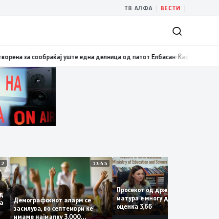
|
|
ТВ АЛФА
ВЕСТИ
ки: Бројки и факти наспроти кампањата на „економските експерти“ од 
14:12
13:45
13:1
Просекот од државната
за од
матура е многу добар со
Демографскиот аларм се
Крива
оценка 3,66
засилува, во септември ќе
имаме најмалку 3.000
и на