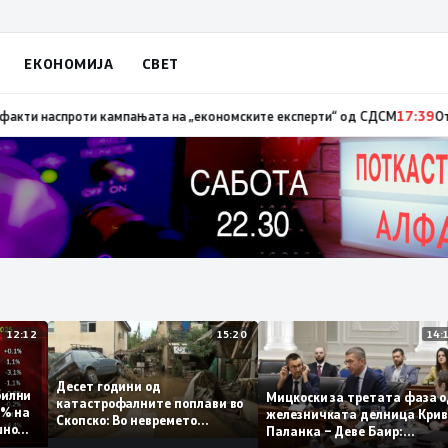
ЕКОНОМИЈА
СВЕТ
т – невработеноста на историски најниско ниво од 11,3%
17:41
Стојанос
12:12
15:20
Десет години од
стабилни
Мицкоски за третата фа
катастрофалните поплави во
 0,1% на
железничката делница 
Скопско: Во невремето
одишно
Паланка – Деве Баир:
загинаа 22 лица
Проектот нема да заврш