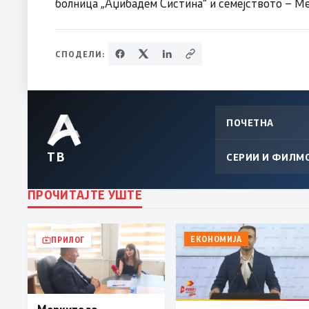
болница „Аџибадем Систина“ и семејството – Ме
СПОДЕЛИ:
ПОЧЕТНА
ТВ
СЕРИИ И ФИЛМ
ПРОЧИТАЈТЕ УШТЕ
ЕКОНОМИЈА
ПРИЛОГ
Мерките за