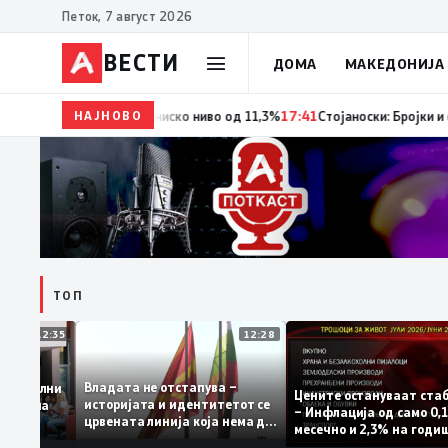
Петок, 7 август 2026
ВЕСТИ
ДОМА
МАКЕДОНИЈА
НАЈНОВО
18:06
Мерките за самовработување даваат резулта
ТОП
12:35
12:28
Владата не отстапува –
 се задоволни
Цените остануваат 
историјата и идентитетот се
чениците на
– Инфлација од само
црвената линија која нема да
ржавната
месечно и 2,3% на г
се погази
ниво