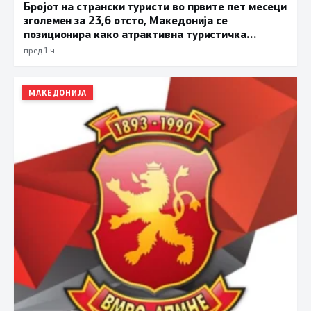
Бројот на странски туристи во првите пет месеци
зголемен за 23,6 отсто, Македонија се
позиционира како атрактивна туристичка
дестинација
пред 1 ч.
МАКЕДОНИЈА