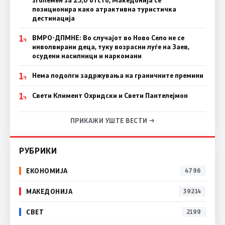
позиционира како атрактивна туристичка
дестинација
1
ВМРО-ДПМНЕ: Во случајот во Ново Село не се
Ч
инволвирани деца, туку возрасни луѓе на Заев,
осудени насилници и наркомани
1
Нема подолги задржувања на граничните премини
Ч
1
Свети Климент Охридски и Свети Пантелејмон
Ч
ПРИКАЖИ УШТЕ ВЕСТИ →
РУБРИКИ
ЕКОНОМИЈА
4796
МАКЕДОНИЈА
39214
СВЕТ
2199