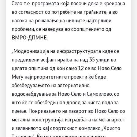
Село т.е. програмата која посочи дека е креирана
во согласност со потребите на граѓаните, а во
насока на решавање на нивните најгорливи
проблеми, се наведува во соопштението од
ВМРО-ДПМНЕ.
„Модернизација на инфраструктурата каде се
предвидени асфалтирања на над 35 улици во
целата општина од кои само 12 се во Ново Село.
Меѓу најприоритетните проекти ќе биде
обезбедувањето на алтернативно
водоснабдување за Ново Село и Самоилово, со
што ќе се обезбеди нов довод за чиста вода за
пиење. Покривањето на пазарот во Ново Село со
метална конструкција, изградбата на мегапаркот
и зеленилото кај спортскиот комплекс „Христо
Татарчев“. Ќе ги поддржиме иновациите,