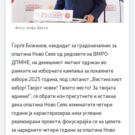
Фото: Алфа Вести
Ѓорѓе Божинов, кандидат за градоначалник за
општина Ново Село од редовите на ВМРО-
ДПМНЕ, на денешниот митинг одржан во
рамките на изборната кампања за локалните
избори 2025 година, под слоганот „Вистинскиот
избор! Твојот човек! Твоето место! За твојата
иднина!“, се обрати кон присутните и истакна
дека општина Ново Село изминатите четири
години ја карактеризираа низа успешно
реализирани проекти, фокусирајќи се на целите
за наредните четири години за општина Ново