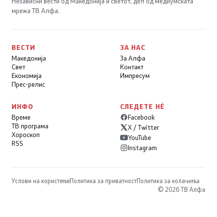
Независни вести од Македонија и светот, дел од медиумската
мрежа ТВ Алфа.
ВЕСТИ
ЗА НАС
Македонија
За Алфа
Свет
Контакт
Економија
Импресум
Прес-релис
ИНФО
СЛЕДЕТЕ НÉ
Време
Facebook
ТВ програма
X / Twitter
Хороскоп
YouTube
RSS
Instagram
Услови на користење
Политика за приватност
Политика за колачиња
© 2026 ТВ Алфа