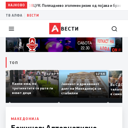
НАЈНОВО
08:38
ЦУК: Попладнево зголемен ризик од појава и брзо ширење 
|
ТВ АЛФА
ВЕСТИ
ВЕСТИ
ТОП
12:50
12:47
12:46
Казни има, но
Јавниот и државниот
Во СД
удии и
тротинетите се уште ги
долг на Македонија се
талог
и
возат деца
стабилни
е само
нието
копија
Заев
МАКЕДОНИЈА
Божинов: Алтернативно