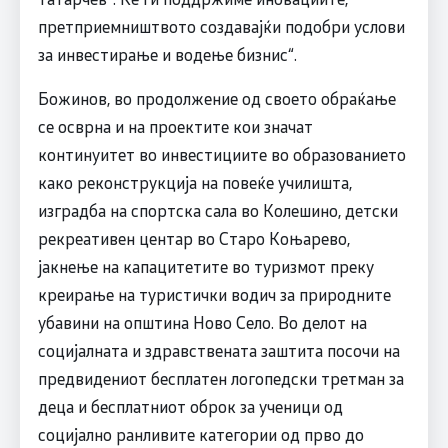
претприемништвото создавајќи подобри услови
за инвестирање и водење бизнис“.
Божинов, во продолжение од своето обраќање
се осврна и на проектите кои значат
континуитет во инвестициите во образованието
како реконструкција на повеќе училишта,
изградба на спортска сала во Колешино, детски
рекреативен центар во Старо Коњарево,
јакнење на капацитетите во туризмот преку
креирање на туристички водич за природните
убавини на општина Ново Село. Во делот на
социјалната и здравствената заштита посочи на
предвидениот бесплатен логопедски третман за
деца и бесплатниот оброк за ученици од
социјално ранливите категории од прво до