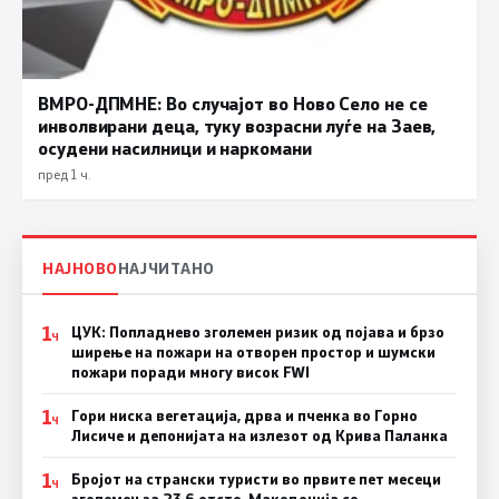
ВМРО-ДПМНЕ: Во случајот во Ново Село не се
инволвирани деца, туку возрасни луѓе на Заев,
осудени насилници и наркомани
пред 1 ч.
НАЈНОВО
НАЈЧИТАНО
1
ЦУК: Попладнево зголемен ризик од појава и брзо
Ч
ширење на пожари на отворен простор и шумски
пожари поради многу висок FWI
1
Гори ниска вегетација, дрва и пченка во Горно
Ч
Лисиче и депонијата на излезот од Крива Паланка
1
Бројот на странски туристи во првите пет месеци
Ч
зголемен за 23,6 отсто, Македонија се