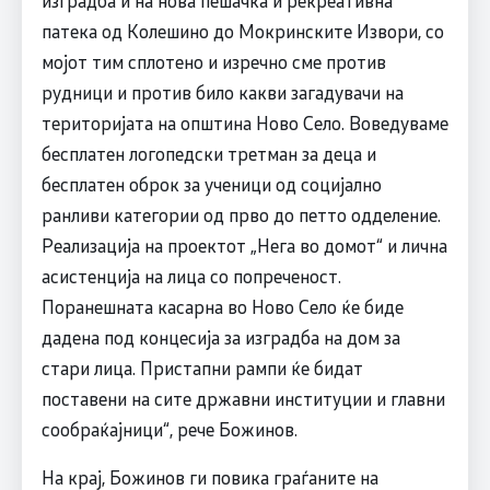
патека од Колешино до Мокринските Извори, со
мојот тим сплотено и изречно сме против
рудници и против било какви загадувачи на
територијата на општина Ново Село. Воведуваме
бесплатен логопедски третман за деца и
бесплатен оброк за ученици од социјално
ранливи категории од прво до петто одделение.
Реализација на проектот „Нега во домот“ и лична
асистенција на лица со попреченост.
Поранешната касарна во Ново Село ќе биде
дадена под концесија за изградба на дом за
стари лица. Пристапни рампи ќе бидат
поставени на сите државни институции и главни
сообраќајници“, рече Божинов.
На крај, Божинов ги повика граѓаните на