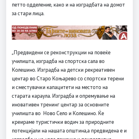
петто одделение, како и на изградбата на домот
за стари лица.
„Предвидени се реконструкции на повеќе
училишта, изградба на спортска сала во
Колешино. Изградба на детски рекреативен
центар во Старо Коњарево со спортски терени
и сместувачки капацитети на местото на
старата караула. Изградба и опремување на
иновативен тренинг центар за основните
училишта во Ново Село и Колешино. Ќе
креираме туристички водич за природните
потенцијали на нашата општина,а предвидена е и
изградба и на нова пешачка и рекреативна