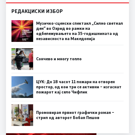
РЕДАКЦИСКИ ИЗБОР
Музичко-сценски спектакл „Силно светнал
ден“ во Охрид во рамки на
одбележувањето на 35-годишнината од
независноста на Македонија
Сончево и многу топло
ЦУК: До 18 часот 11 пожари на отворен
простор, од кои три се активни – изгаснат
пожарот кај село Чифлик
Промовиран првиот графички роман –
стрип од авторот Бобан Пешов