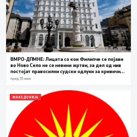
ВМРО-ДПМНЕ: Лицата со кои Филипче се појави
во Ново Село не се невини жртви, за дел од нив
постојат правосилни судски одлуки за кривични
дела
пред 35 мин.
МАКЕДОНИЈА