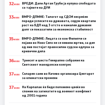
32
ВРЕДИ: Дали Артан Груби ја купува слободата
МИН
со тајните на ДУИ
33
ВМРО-ДПМНЕ: Талогот од СДСМ несреќен
МИН
поради успесите на државата, седум квартали
раст на БДП над 3 отсто и намален државен
долг се показатели за економска стабилност
35
ВМРО-ДПМНЕ: Лицата со кои Филипче се
МИН
појави во Ново Село не се невини жртви, за дел
од нив постојат правосилни судски одлуки за
кривични дела
36
Триесет и шесто Генерално собрание на
МИН
Светскиот македонски конгрес
37
Соларен саем во Кичево организира Центарот
МИН
за климатски промени
37
На Карпалак ќе биде положено цвеќе во
МИН
спомен на загинатите од воениот конфликт
од 2001 година