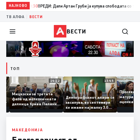
НАЈНОВО
08:30
ВРЕДИ: Дали Артан Груби ја купува слободата со тајните
|
ТВ АЛФА
ВЕСТИ
ВЕСТИ
ТОП
15:20
14:12
13:45
Просеко
Мицкоски за третата
матура 
Демографскиот аларм се
фаза од железничката
: Во
оценка 
засилува, во септември
делница Крива Паланка
 22
ќе имаме најмалку 3.000
– Деве Баир: Проектот
првачиња помалку
нема да заврши на
половина тунел во слепа
улица, сега имаме
целина
МАКЕДОНИЈА
Благодарност од