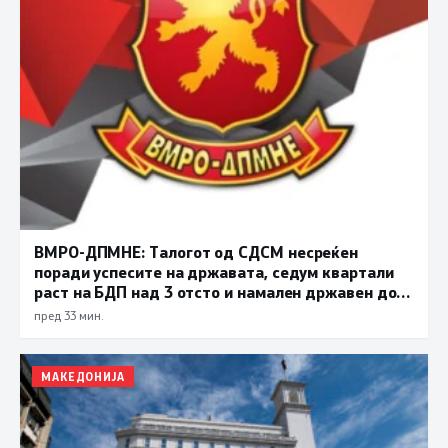
ВМРО-ДПМНЕ: Талогот од СДСМ несреќен
поради успесите на државата, седум квартали
раст на БДП над 3 отсто и намален државен долг
се показатели за економска стабилност
пред 33 мин.
МАКЕДОНИЈА