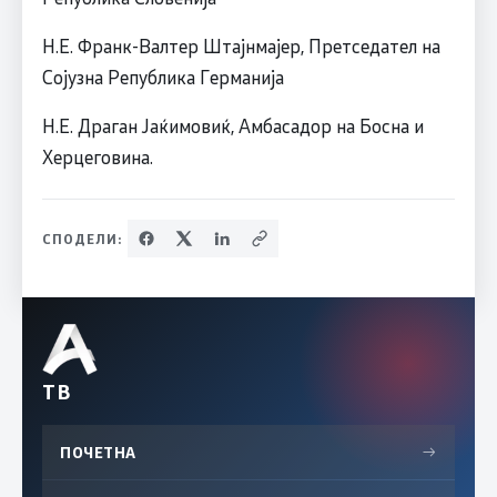
Н.Е. Франк-Валтер Штајнмајер, Претседател на
Сојузна Република Германија
Н.Е. Драган Јаќимовиќ, Амбасадор на Босна и
Херцеговина.
СПОДЕЛИ:
ТВ
ПОЧЕТНА
→