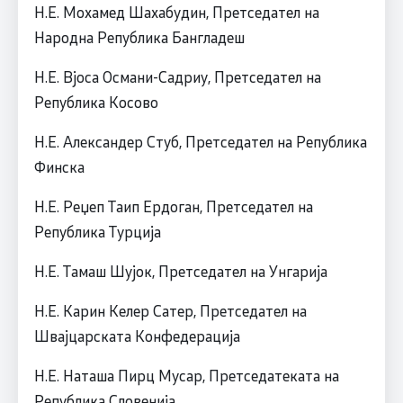
Н.Е. Мохамед Шахабудин, Претседател на
Народна Република Бангладеш
Н.Е. Вјоса Османи-Садриу, Претседател на
Република Косово
Н.Е. Александер Стуб, Претседател на Република
Финска
Н.Е. Реџеп Таип Ердоган, Претседател на
Република Турција
Н.Е. Тамаш Шујок, Претседател на Унгарија
Н.Е. Карин Келер Сатер, Претседател на
Швајцарската Конфедерација
Н.Е. Наташа Пирц Мусар, Претседатеката на
Република Словенија