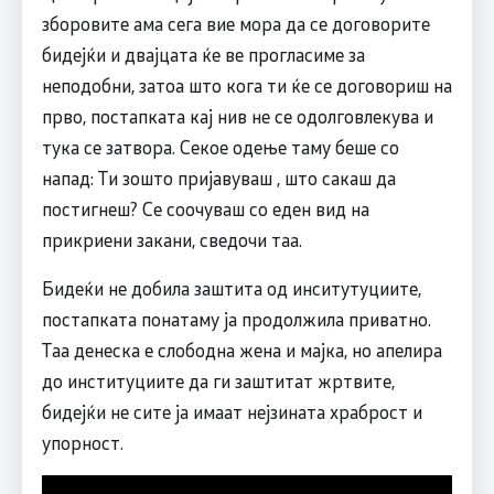
зборовите ама сега вие мора да се договорите
бидејќи и двајцата ќе ве прогласиме за
неподобни, затоа што кога ти ќе се договориш на
прво, постапката кај нив не се одолговлекува и
тука се затвора. Секое одење таму беше со
напад: Ти зошто пријавуваш , што сакаш да
постигнеш? Се соочуваш со еден вид на
прикриени закани, сведочи таа.
Бидеќи не добила заштита од инситутуциите,
постапката понатаму ја продолжила приватно.
Таа денеска е слободна жена и мајка, но апелира
до институциите да ги заштитат жртвите,
бидејќи не сите ја имаат нејзината храброст и
упорност.