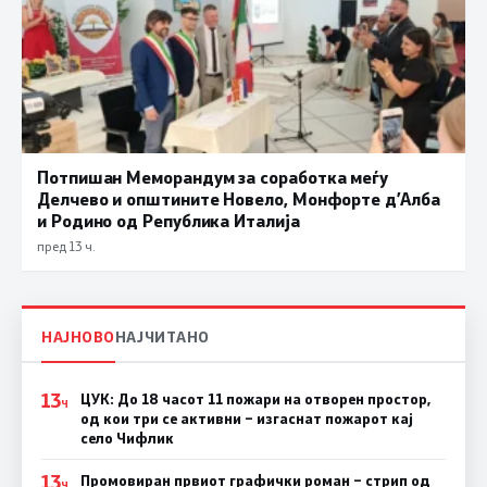
Потпишан Меморандум за соработка меѓу
Делчево и општините Новело, Монфорте д’Алба
и Родино од Република Италија
пред 13 ч.
НАЈНОВО
НАЈЧИТАНО
13
ЦУК: До 18 часот 11 пожари на отворен простор,
Ч
од кои три се активни – изгаснат пожарот кај
село Чифлик
13
Промовиран првиот графички роман – стрип од
Ч