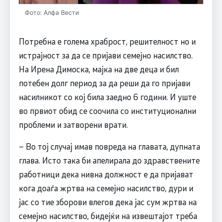
Фото: Алфа Вести
Потребна е голема храброст, решителност но и
истрајност за да се пријави семејно насилство.
На Ирена Димоска, мајка на две деца и бил
потебен долг период за да реши да го пријави
насилникот со кој била заедно 6 години. И уште
во првиот обид се соочила со институционални
проблеми и затворени врати.
– Во тој случај имав повреда на главата, дупната
глава. Исто така би апелирала до здравствените
работници дека нивна должност е да пријават
кога доаѓа жртва на семејно насилство,
дури и
јас со тие зборови влегов дека јас сум жртва на
семејно насилство, бидејќи на извештајот треба