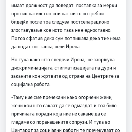
имаат должност да поведат постапка за мерки
против насилство кои нас ни се потребни
бидејќи после тоа следува постсепарационо
злоставување кое исто така не е едноставно.
Потоа сфатив дека сум потпишала дека тие нема
да водат постапка, вели Ирена.
Но тука како што сведочи Ирена, не завршува
дискриминацијата, стигматизацијата па дури и
заканите кон жртвите од страна на Центрите за
социјална работа.
-Таму ние сме пречекани како огорчени жени,
жени кои што сакаат да се одмаздат и тоа било
причината поради која ние не сакаме да се
гледаме со поранашените сопрузи. И тука во
Центарот за социјални работи те пречекуваат со