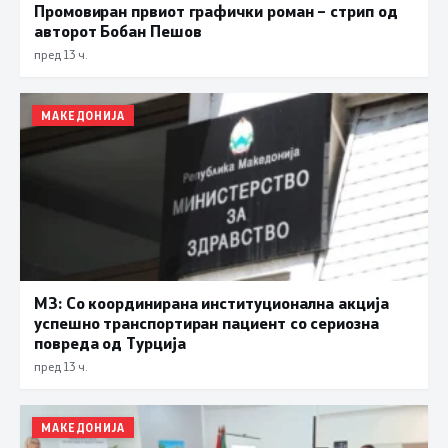
Промовиран првиот графички роман – стрип од
авторот Бобан Пешов
пред 13 ч.
МАКЕДОНИЈА
МЗ: Со координирана институционална акција
успешно транспортиран пациент со сериозна
повреда од Турција
пред 13 ч.
МАКЕДОНИЈА