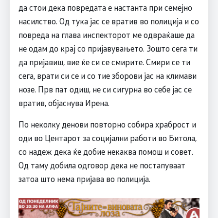
да стои дека повредата е настанта при семејно
насилство. Од тука јас се вратив во полиција и со
повреда на глава инспекторот ме одвраќаше да
не одам до крај со пријавувањето. Зошто сега ти
да пријавиш, вие ќе си се смирите. Смири се ти
сега, врати си се и со тие зборови јас на климави
нозе. Прв пат одиш, не си сигурна во себе јас се
вратив, објаснува Ирена.
По неколку денови повторно собира храброст и
оди во Центарот за социјални работи во Битола,
со надеж дека ќе добие некаква помош и совет.
Од таму добила одговор дека не постапуваат
затоа што нема пријава во полиција.