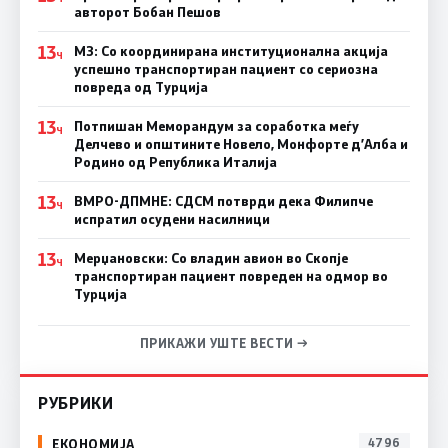
авторот Бобан Пешов
13
МЗ: Со координирана институционална акција
Ч
успешно транспортиран пациент со сериозна
повреда од Турција
13
Потпишан Меморандум за соработка меѓу
Ч
Делчево и општините Новело, Монфорте д’Алба и
Родино од Република Италија
13
ВМРО-ДПМНЕ: СДСM потврди дека Филипче
Ч
испратил осудени насилници
13
Мерџановски: Со владин авион во Скопје
Ч
транспортиран пациент повреден на одмор во
Турција
ПРИКАЖИ УШТЕ ВЕСТИ →
РУБРИКИ
ЕКОНОМИЈА
4796