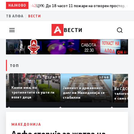
НАЈНОВО
17:42
ЦУК: До 18 часот 11 пожари на отворен простор, од кои т
|
ТВ АЛФА
ВЕСТИ
ВЕСТИ
ТОП
12:50
12:47
12:46
Казни има, но
Јавниот и државниот
Во СДС
дии и
тротинетите се уште ги
долг на Македонија се
талого
возат деца
стабилни
е само 
нието
копија 
Заев
МАКЕДОНИЈА
Алфа сторија за жртва на