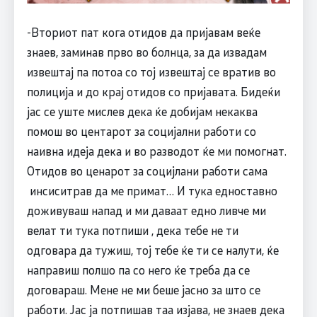
-Вториот пат кога отидов да пријавам веќе
знаев, заминав прво во болнца, за да извадам
извештај па потоа со тој извештај се вратив во
полиција и до крај отидов со пријавата. Бидеќи
јас се уште мислев дека ќе добијам некаква
помош во центарот за социјални работи со
наивна идеја дека и во разводот ќе ми помогнат.
Отидов во ценарот за социјлани работи сама
инсиситрав да ме примат… И тука едноставно
доживуваш напад и ми даваат едно ливче ми
велат ти тука потпиши , дека тебе не ти
одговара да тужиш, тој тебе ќе ти се налути, ќе
направиш полшо па со него ќе треба да се
договараш. Мене не ми беше јасно за што се
работи. Јас ја потпишав таа изјава, не знаев дека