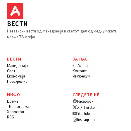
ВЕСТИ
Независни вести од Македонија и светот, дел од медиумската
мрежа ТВ Алфа.
ВЕСТИ
ЗА НАС
Македонија
За Алфа
Свет
Контакт
Економија
Импресум
Прес-релис
ИНФО
СЛЕДЕТЕ НÉ
Време
Facebook
ТВ програма
X / Twitter
Хороскоп
YouTube
RSS
Instagram