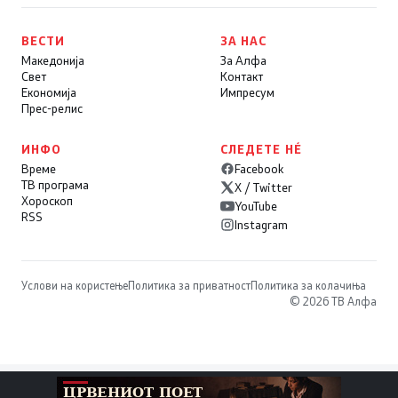
ВЕСТИ
ЗА НАС
Македонија
За Алфа
Свет
Контакт
Економија
Импресум
Прес-релис
ИНФО
СЛЕДЕТЕ НÉ
Време
Facebook
ТВ програма
X / Twitter
Хороскоп
YouTube
RSS
Instagram
Услови на користење
Политика за приватност
Политика за колачиња
© 2026 ТВ Алфа