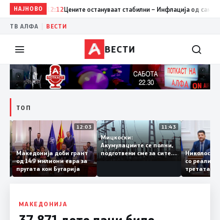
НАЈНОВО
12:12
Цените остануваат стабилни – Инфлација од само 0,1% 
|
ТВ АЛФА
ВЕСТИ
ВЕСТИ
ТОП
12:18
12:03
11:43
Мицкоски:
и од
Акумулациите се полни,
–
Македонија доби грант
Николос
подготвени сме за сите
зење
од 149 милиони евра за
со реали
ризици, не размислување
пругата кон Бугарија
третата 
за поскапување на
железни
струјата
8, Макед
раскрсн
МАКЕДОНИЈА
37.871 дете лани било