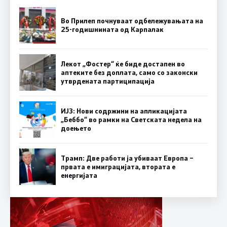
Во Прилеп почнуваат одбележувањата на
25-годишнината од Карпалак
Лекот „Фостер“ ќе биде достапен во
аптеките без доплата, само со законски
утврдената партиципација
ИЈЗ: Нови содржини на апликацијата
„Беббо“ во рамки на Светската недела на
доењето
Трамп: Две работи ја убиваат Европа –
првата е имиграцијата, втората е
енергијата