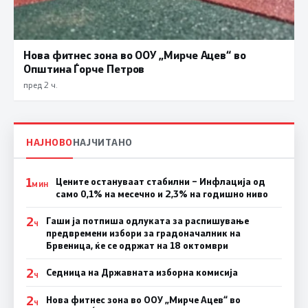
Нова фитнес зона во ООУ „Мирче Ацев“ во
Општина Ѓорче Петров
пред 2 ч.
НАЈНОВО
НАЈЧИТАНО
1
Цените остануваат стабилни – Инфлација од
МИН
само 0,1% на месечно и 2,3% на годишно ниво
2
Гаши ја потпиша одлуката за распишување
Ч
предвремени избори за градоначалник на
Брвеница, ќе се одржат на 18 октомври
2
Седница на Државната изборна комисија
Ч
2
Нова фитнес зона во ООУ „Мирче Ацев“ во
Ч