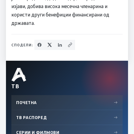
изјави, добива висока месечна членарина и
користи други бенефиции финансирани од
државата.
СПОДЕЛИ:
ТВ
ПОЧЕТНА
→
ТВ РАСПОРЕД
→
СЕРИИ И ФИЛМОВИ
→