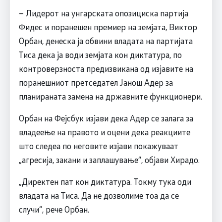
– Лидерот на унгарската опозициска партија
Фидес и поранешен премиер на земјата, Виктор
Орбан, денеска ја обвини владата на партијата
Тиса дека ја води земјата кон диктатура, по
контроверзноста предизвикана од изјавите на
поранешниот претседател Јанош Адер за
планираната замена на државните функционери.
Орбан на Фејсбук изјави дека Адер се залага за
владеење на правото и оцени дека реакциите
што следеа по неговите изјави покажуваат
„агресија, закани и заплашување“, објави Хирадо.
„Директен пат кон диктатура. Токму тука оди
владата на Тиса. Да не дозволиме тоа да се
случи“, рече Орбан.