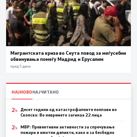
Мигрантската криза во Сеута повод за меѓусебни
обвинувања помеѓу Мадрид и Ерусалим
пред 5 дена
НАЈНОВО
НАЈЧИТАНО
2
Десет години од катастрофалните поплави во
Ч
Скопско: Во невремето загинаа 22 лица
2
МВР: Превентивни активности за спречување
Ч
пожари и имотни деликти, како и за безбедно