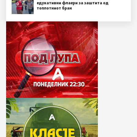
едукативни флаери за заштита од
топлотниот бран