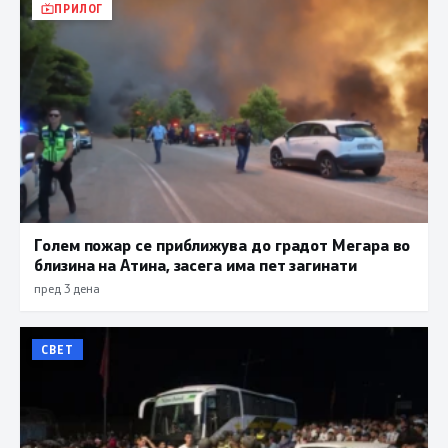
ПРИЛОГ
Голем пожар се приближува до градот Мегара во
близина на Атина, засега има пет загинати
пред 3 дена
СВЕТ