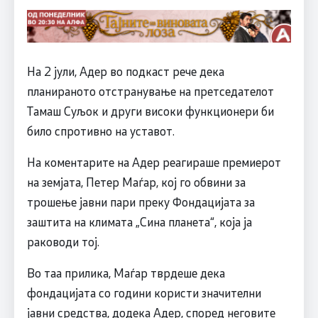
На 2 јули, Адер во подкаст рече дека
планираното отстранување на претседателот
Тамаш Суљок и други високи функционери би
било спротивно на уставот.
На коментарите на Адер реагираше премиерот
на земјата, Петер Маѓар, кој го обвини за
трошење јавни пари преку Фондацијата за
заштита на климата „Сина планета“, која ја
раководи тој.
Во таа прилика, Маѓар тврдеше дека
фондацијата со години користи значителни
јавни средства, додека Адер, според неговите