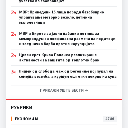
учество во сообраќајот
2
МВР: Приведени 15 лица поради безобѕирно
Ч
управување моторно возило, петмина
малолетници
2
МВР и Бирото за јавни набавки потпишаа
Ч
меморандум за поефикасна размена на податоци
и заедничка борба против корупцијата
2
Црвен крст Крива Паланка реализираше
Ч
активности за заштита од топлотен бран
3
Лишен од слобода маж од Боговиње кој пукал на
Ч
семејна веселба, а куршум оштетил покрив на куќа
ПРИКАЖИ УШТЕ ВЕСТИ →
РУБРИКИ
ЕКОНОМИЈА
4786