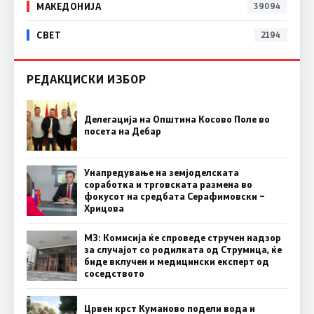
МАКЕДОНИЈА
39094
СВЕТ
2194
РЕДАКЦИСКИ ИЗБОР
Делегација на Општина Косово Поле во
посета на Дебар
Унапредување на земјоделската
соработка и трговската размена во
фокусот на средбата Серафимовски –
Хрицова
МЗ: Комисија ќе спроведе стручен надзор
за случајот со родилката од Струмица, ќе
биде вклучен и медицински експерт од
соседството
Црвен крст Куманово подели вода и