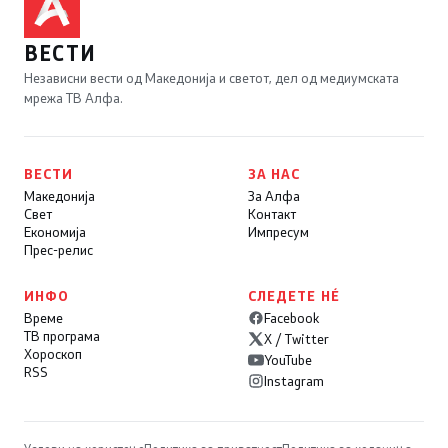
ВЕСТИ
Независни вести од Македонија и светот, дел од медиумската
мрежа ТВ Алфа.
ВЕСТИ
ЗА НАС
Македонија
За Алфа
Свет
Контакт
Економија
Импресум
Прес-релис
ИНФО
СЛЕДЕТЕ НÉ
Време
Facebook
ТВ програма
X / Twitter
Хороскоп
YouTube
RSS
Instagram