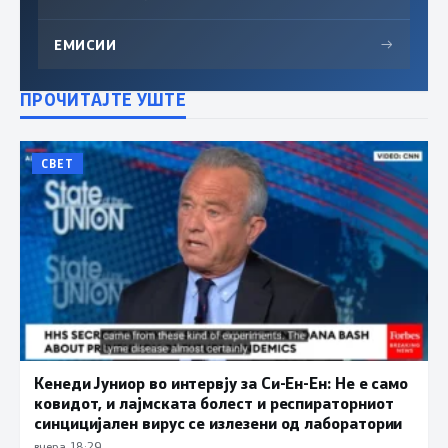
ЕМИСИИ
→
ПРОЧИТАЈТЕ УШТЕ
СВЕТ
Кенеди Јуниор во интервју за Си-Ен-Ен: Не е само
ковидот, и лајмската болест и респираторниот
синцицијален вирус се излезени од лаборатории
вчера, 18:29