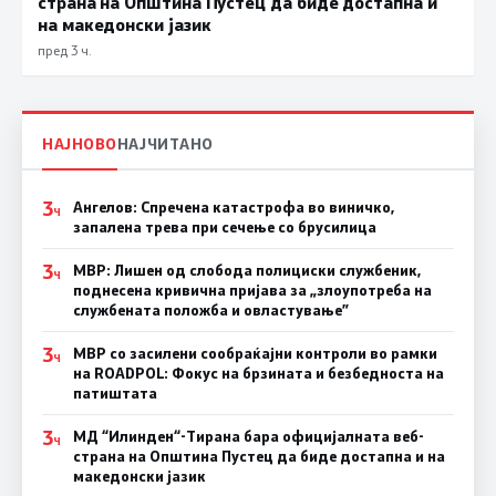
страна на Општина Пустец да биде достапна и
на македонски јазик
пред 3 ч.
НАЈНОВО
НАЈЧИТАНО
3
Ангелов: Спречена катастрофа во виничко,
Ч
запалена трева при сечење со брусилица
3
МВР: Лишен од слобода полициски службеник,
Ч
поднесена кривична пријава за „злоупотреба на
службената положба и овластување”
3
МВР со засилени сообраќајни контроли во рамки
Ч
на ROADPOL: Фокус на брзината и безбедноста на
патиштата
3
МД “Илинден“-Тирана бара официјалната веб-
Ч
страна на Општина Пустец да биде достапна и на
македонски јазик