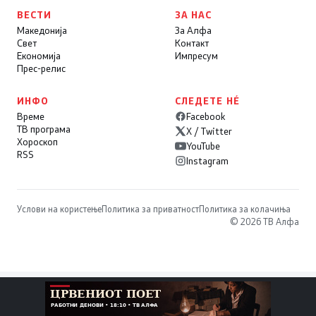
ВЕСТИ
ЗА НАС
Македонија
За Алфа
Свет
Контакт
Економија
Импресум
Прес-релис
ИНФО
СЛЕДЕТЕ НÉ
Време
Facebook
ТВ програма
X / Twitter
Хороскоп
YouTube
RSS
Instagram
Услови на користење
Политика за приватност
Политика за колачиња
© 2026 ТВ Алфа