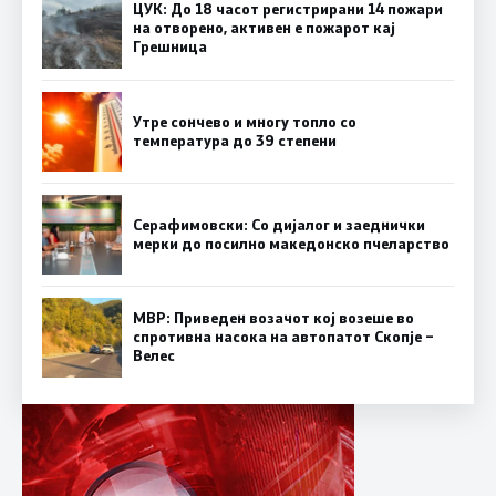
ЦУК: До 18 часот регистрирани 14 пожари
на отворено, активен е пожарот кај
Грешница
Утре сончево и многу топло со
температура до 39 степени
Серафимовски: Со дијалог и заеднички
мерки до посилно македонско пчеларство
МВР: Приведен возачот кој возеше во
спротивна насока на автопатот Скопје –
Велес