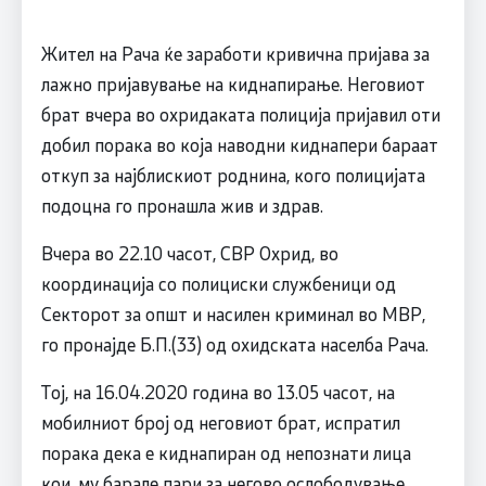
Жител на Рача ќе заработи кривична пријава за
лажно пријавување на киднапирање. Неговиот
брат вчера во охридаката полиција пријавил оти
добил порака во која наводни киднапери бараат
откуп за најблискиот роднина, кого полицијата
подоцна го пронашла жив и здрав.
Вчера во 22.10 часот, СВР Охрид, во
координација со полициски службеници од
Секторот за општ и насилен криминал во МВР,
го пронајде Б.П.(33) од охидската населба Рача.
Тој, на 16.04.2020 година во 13.05 часот, на
мобилниот број од неговиот брат, испратил
порака дека е киднапиран од непознати лица
кои, му барале пари за негово ослободување,