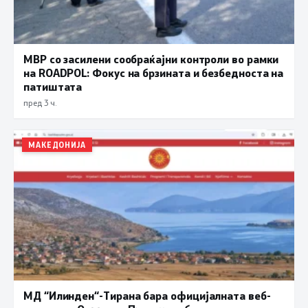
МВР со засилени сообраќајни контроли во рамки
на ROADPOL: Фокус на брзината и безбедноста на
патиштата
пред 3 ч.
МАКЕДОНИЈА
МД “Илинден“-Тирана бара официјалната веб-