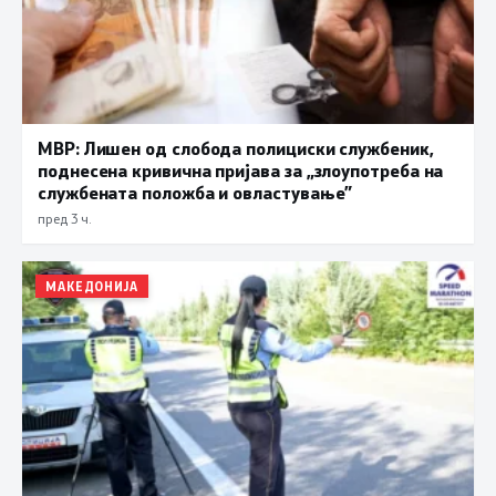
МВР: Лишен од слобода полициски службеник,
поднесена кривична пријава за „злоупотреба на
службената положба и овластување”
пред 3 ч.
МАКЕДОНИЈА