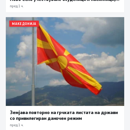
ова е талогот на Македонија
пред 1 ч.
МАКЕДОНИЈА
Земјава повторно на грчката листата на држави
со привилегиран даночен режим
пред 1 ч.