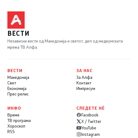
ВЕСТИ
Независни вести од Македонија и светот, дел од медиумската
мрежа ТВ Алфа.
ВЕСТИ
ЗА НАС
Македонија
За Алфа
Свет
Контакт
Економија
Импресум
Прес-релис
ИНФО
СЛЕДЕТЕ НÉ
Време
Facebook
ТВ програма
X / Twitter
Хороскоп
YouTube
RSS
Instagram