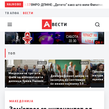
НАЈНОВО
10:37
ВМРО-ДПМНЕ: „Детето“ како што вели Филипче, денес со 
|
ТВ АЛФА
ВЕСТИ
ВЕСТИ
ТОП
15:20
14:12
13:45
Просеко
Мицкоски за третата
матура 
Демографскиот аларм се
фаза од железничката
: Во
оценка 
засилува, во септември
делница Крива Паланка
 22
ќе имаме најмалку 3.000
– Деве Баир: Проектот
првачиња помалку
нема да заврши на
половина тунел во слепа
улица, сега имаме
целина
МАКЕДОНИЈА
Земјотрес со интензитет од