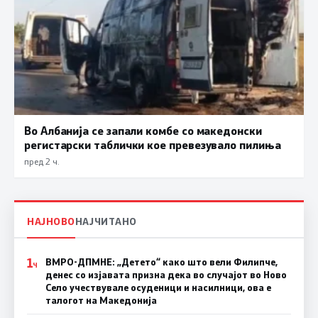
Во Албанија се запали комбе со македонски
регистарски таблички кое превезувало пилиња
пред 2 ч.
НАЈНОВО
НАЈЧИТАНО
1
ВМРО-ДПМНЕ: „Детето“ како што вели Филипче,
Ч
денес со изјавата призна дека во случајот во Ново
Село учествувале осуденици и насилници, ова е
талогот на Македонија