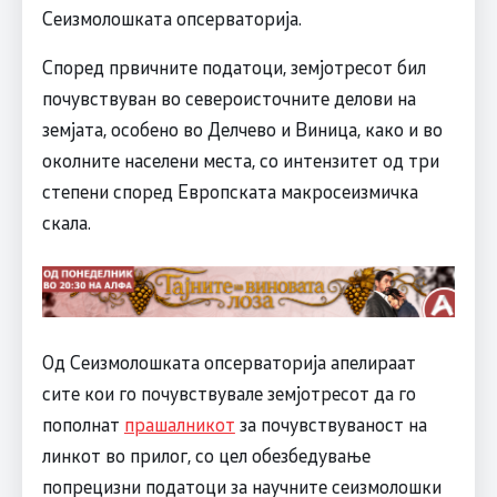
Сеизмолошката опсерваторија.
Според првичните податоци, земјотресот бил
почувствуван во североисточните делови на
земјата, особено во Делчево и Виница, како и во
околните населени места, со интензитет од три
степени според Европската макросеизмичка
скала.
Од Сеизмолошката опсерваторија апелираат
сите кои го почувствувале земјотресот да го
пополнат
прашалникот
за почувствуваност на
линкот во прилог, со цел обезбедување
попрецизни податоци за научните сеизмолошки