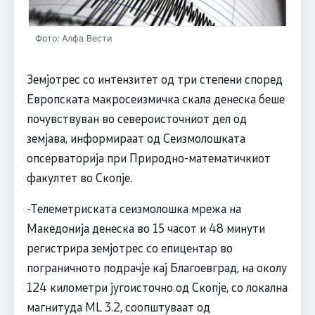
Фото: Алфа Вести
Земјотрес со интензитет од три степени според
Европската макросеизмичка скала денеска беше
почувствуван во североисточниот дел од
земјава, информираат од Сеизмолошката
опсерваторија при Природно-математичкиот
факултет во Скопје.
-Телеметриската сеизмолошка мрежа на
Македонија денеска во 15 часот и 48 минути
регистрира земјотрес со епицентар во
пограничното подрачје кај Благоевград, на околу
124 километри југоисточно од Скопје, со локална
магнитуда ML 3.2, соопштуваат од