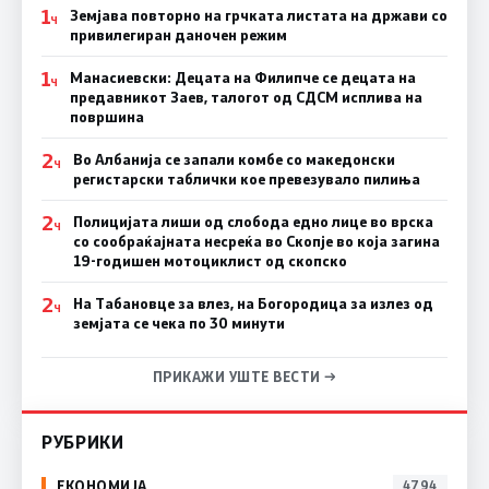
1
Земјава повторно на грчката листата на држави со
Ч
привилегиран даночен режим
1
Манасиевски: Децата на Филипче се децата на
Ч
предавникот Заев, талогот од СДСМ исплива на
површина
2
Во Албанија се запали комбе со македонски
Ч
регистарски таблички кое превезувало пилиња
2
Полицијата лиши од слобода едно лице во врска
Ч
со сообраќајната несреќа во Скопје во која загина
19-годишен мотоциклист од скопско
2
На Табановце за влез, на Богородица за излез од
Ч
земјата се чека по 30 минути
ПРИКАЖИ УШТЕ ВЕСТИ →
РУБРИКИ
ЕКОНОМИЈА
4794