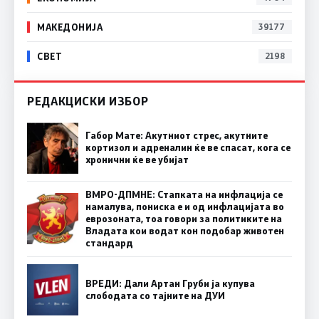
МАКЕДОНИЈА
39177
СВЕТ
2198
РЕДАКЦИСКИ ИЗБОР
Габор Мате: Акутниот стрес, акутните
кортизол и адреналин ќе ве спасат, кога се
хронични ќе ве убијат
ВМРО-ДПМНЕ: Стапката на инфлација се
намалува, пониска е и од инфлацијата во
еврозоната, тоа говори за политиките на
Владата кои водат кон подобар животен
стандард
ВРЕДИ: Дали Артан Груби ја купува
слободата со тајните на ДУИ