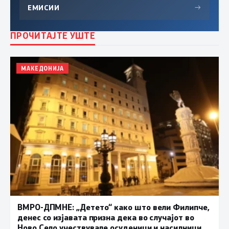
ЕМИСИИ
→
ПРОЧИТАЈТЕ УШТЕ
МАКЕДОНИЈА
ВМРО-ДПМНЕ: „Детето“ како што вели Филипче,
денес со изјавата призна дека во случајот во
Ново Село учествувале осуденици и насилници,