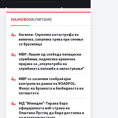
состојба
НАЈНОВО
НАЈЧИТАНО
4
Ангелов: Спречена катастрофа во
Ч
виничко, запалена трева при сечење
со брусилица
4
МВР: Лишен од слобода полициски
Ч
службеник, поднесена кривична
пријава за „злоупотреба на
службената положба и овластување”
4
МВР со засилени сообраќајни
Ч
контроли во рамки на ROADPOL:
Фокус на брзината и безбедноста на
патиштата
4
МД “Илинден“-Тирана бара
Ч
официјалната веб-страна на
Општина Пустец да биде достапна и
на македонски јазик