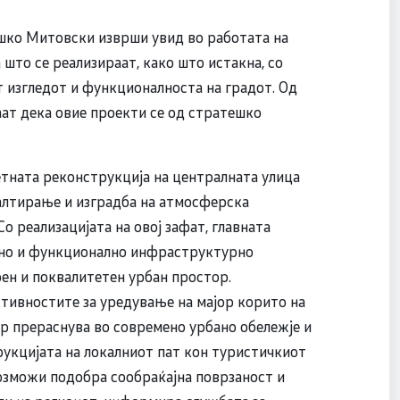
шко Митовски изврши увид во работата на
то се реализираат, како што истакна, со
т изгледот и функционалноста на градот. Од
ат дека овие проекти се од стратешко
етната реконструкција на централната улица
фалтирање и изградба на атмосферска
о реализацијата на овој зафат, главната
ено и функционално инфраструктурно
рен и поквалитетен урбан простор.
тивностите за уредување на мајор корито на
ор прераснува во современо урбано обележје и
рукцијата на локалниот пат кон туристичкиот
возможи подобра сообраќајна поврзаност и