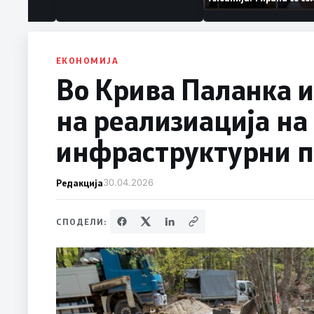
ваат „персона
дека работеле за
терористички орга
ЕКОНОМИЈА
Во Крива Паланка и
на реализиација на
инфраструктурни п
Редакција
30.04.2026
СПОДЕЛИ: