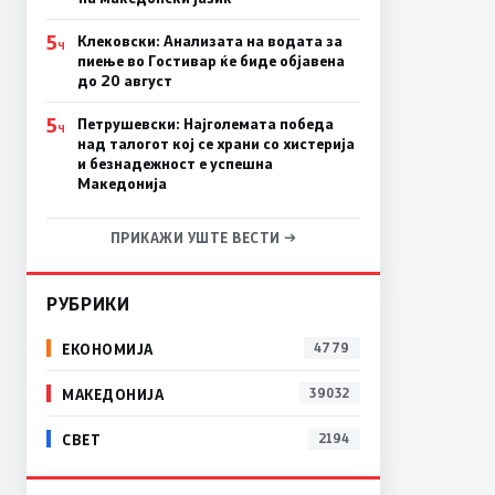
5
Клековски: Анализата на водата за
Ч
пиење во Гостивар ќе биде објавена
до 20 август
5
Петрушевски: Најголемата победа
Ч
над талогот кој се храни со хистерија
и безнадежност е успешна
Македонија
ПРИКАЖИ УШТЕ ВЕСТИ →
РУБРИКИ
ЕКОНОМИЈА
4779
МАКЕДОНИЈА
39032
СВЕТ
2194