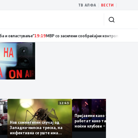
|
|
ТВ АЛФА
ВЕСТИ
иски службеник, поднесена кривична пријава за „злоупотреба на служб
13:13
12:43
12:
Пријавени како туристки, а
ваат
работат како танчерки во
Нов сомнителен случај од
те за
ноќни клубови – полицијата
Западно-нилска треска, на
откри сомнителна шема за
инфективна се уште има
можна трговија со луѓе
пациенти во критична