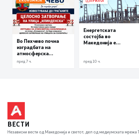
ЕКОНОМИЈА
ПРИЛОГ
Енергетската
состојба во
Во Пехчево почна
Македонија е
изградбата на
стабилна
атмосферска
канализација на
пред 7 ч.
пред 10 ч.
улицата
„Илинденска“,
улицата затворена до
18 август
ВЕСТИ
Независни вести од Македонија и светот, дел од медиумската мрежа