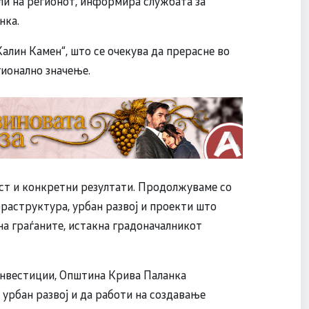
ли на регионот, информира службата за
нка.
Калин Камен“, што се очекува да прерасне во
гионално значење.
ост и конкретни резултати. Продолжуваме со
раструктура, урбан развој и проекти што
а граѓаните, истакна градоначалникот
 инвестиции, Општина Крива Паланка
урбан развој и да работи на создавање