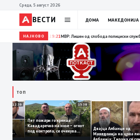
Среда, 5 август 2026
ВЕСТИ
ДОМА
МАКЕДОНИЈА
НАЈНОВО
19:22
Ангелов: Спречена катастрофа во виничко, зап
ТОП
12:39
15:38
Пет пожари го кренаа
ама: За
Кавадаречко на нозе – огнот
форма му
Двајца Албанци од
под контрола, се очекува
анците од
Македонија на црна
целосно гаснење
а кога му гори
Албанија: Тирана с