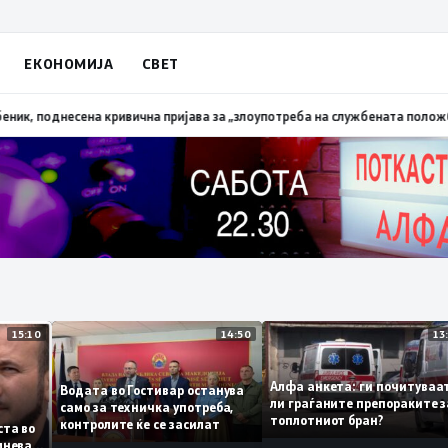
ЕКОНОМИЈА
СВЕТ
алена трева при сечење со брусилица
19:21
МВР: Лишен од слобода полиц
15:10
14:50
Алфа анкета: ги почиту
Водата во Гостивар останува
ли граѓаните препораки
само за техничка употреба,
топлотниот бран?
контролите ќе се засилат
 листа во
е сомнева