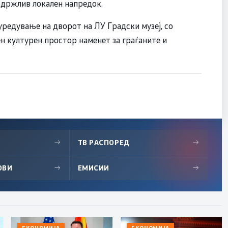
 одржлив локален напредок.
уредување на дворот на ЛУ Градски музеј, со
н културен простор наменет за граѓаните и
→
ТВ РАСПОРЕД
→
ОВИ
→
ЕМИСИИ
→