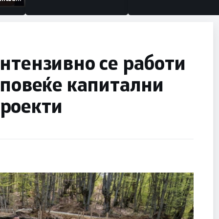
низации
нтензивно се работи
 повеќе капитални
роекти