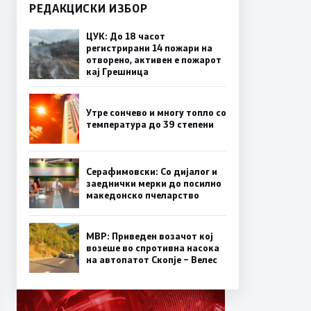
РЕДАКЦИСКИ ИЗБОР
ЦУК: До 18 часот
регистрирани 14 пожари на
отворено, активен е пожарот
кај Грешница
Утре сончево и многу топло со
температура до 39 степени
Серафимовски: Со дијалог и
заеднички мерки до посилно
македонско пчеларство
МВР: Приведен возачот кој
возеше во спротивна насока
на автопатот Скопје – Велес