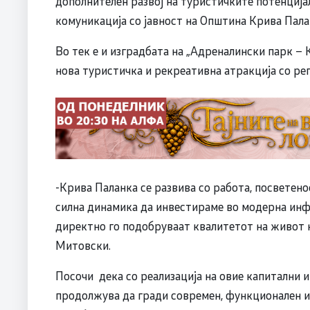
дополнителен развој на туристичките потенција
комуникација со јавност на Општина Крива Пала
Во тек е и изградбата на „Адреналински парк – 
нова туристичка и рекреативна атракција со ре
-Крива Паланка се развива со работа, посветен
силна динамика да инвестираме во модерна инф
директно го подобруваат квалитетот на живот н
Митовски.
Посочи дека со реализација на овие капитални
продолжува да гради современ, функционален и 