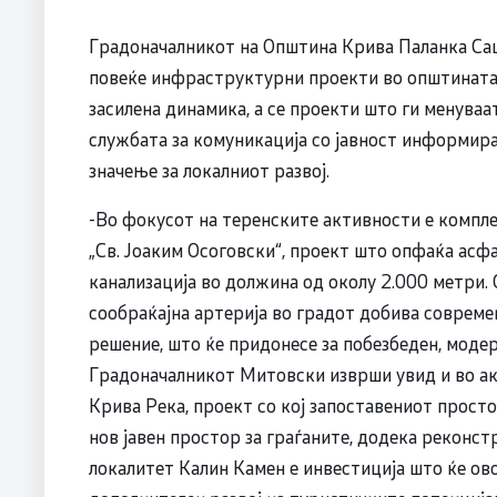
Градоначалникот на Општина Крива Паланка Са
повеќе инфраструктурни проекти во општината ш
засилена динамика, а се проекти што ги менуваа
службата за комуникација со јавност информира
значење за локалниот развој.
-Во фокусот на теренските активности е компл
„Св. Јоаким Осоговски“, проект што опфаќа ас
канализација во должина од околу 2.000 метри. С
сообраќајна артерија во градот добива соврем
решение, што ќе придонесе за побезбеден, моде
Градоначалникот Митовски изврши увид и во ак
Крива Река, проект со кој запоставениот прост
нов јавен простор за граѓаните, додека реконст
локалитет Калин Камен е инвестиција што ќе о