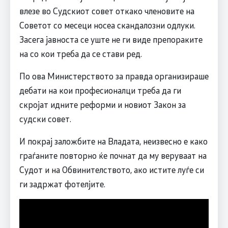
влезе во Судскиот совет откако членовите на
Советот со месеци носеа скандалозни одлуки.
Засега јавноста се уште не ги виде препораките
на со кои треба да се стави ред.
По ова Министерството за правда организираше
дебати на кои професионалци треба да ги
скројат идните реформи и новиот Закон за
судски совет.
И покрај заложбите на Владата, неизвесно е како
граѓаните повторно ќе почнат да му веруваат на
Судот и на Обвинителството, ако истите луѓе си
ги задржат фотелјите.