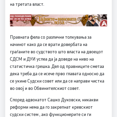
на третата власт.
Правната фела со различни толкувања за
начинот како да се врати довербата на
граѓаните во судството што власта на двоецот
СДСМ и ДУИ успеа да ја доведе на ниво на
статистичка грешка. Дел од правниците сметаа
дека треба да се исече прво главата односно да
се укине Судски совет или да се направи чистка
во овој и во Обвинителскиот совет.
Според адвокатот Сашко Дуковски, никакви
реформи нема да го закрепнат кревскиот
судски систем , ако функционерите си ги