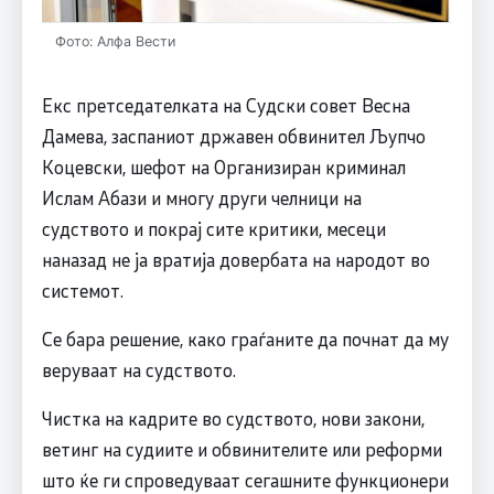
Фото: Алфа Вести
Екс претседателката на Судски совет Весна
Дамева, заспаниот државен обвинител Љупчо
Коцевски, шефот на Организиран криминал
Ислам Абази и многу други челници на
судството и покрај сите критики, месеци
наназад не ја вратија довербата на народот во
системот.
Се бара решение, како граѓаните да почнат да му
веруваат на судството.
Чистка на кадрите во судството, нови закони,
ветинг на судиите и обвинителите или реформи
што ќе ги спроведуваат сегашните функционери