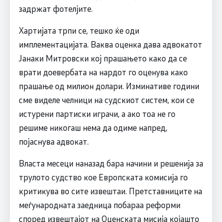
задржат фотелјите.
Хартијата трпи се, тешко ќе оди
имплементацијата. Ваква оценка дава адвокатот
Јанаки Митровски кој прашањето како да се
врати доевербата на нардот го оценува како
прашање од милион долари. Изминативе години
сме виделе челници на судскиот систем, кои се
истурени партиски играчи, а ако тоа не го
решиме никогаш нема да одиме напред,
појаснува адвокат.
Власта месеци наназад бара начини и решенија за
трулото судство кое Европската комисија го
критикува во сите извештаи. Претставниците на
меѓународната заедница побараа реформи
според извештајот на Оценската мисија којашто