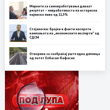
Мерките за самовработување даваат
резултат – невработеноста на историски
најниско ниво од 11,3%
Стојаноски: Бројки и факти наспроти
кампањата на „економските експерти“ од
СДСM
Отворена за сообраќај уште една делница
од патот Елбасан-Ќафасан