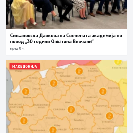
Сиљановска Давкова на Свечената академија по
повод „30 години Општина Вевчани“
пред 8 ч.
МАКЕДОНИЈА