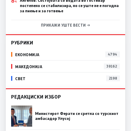
8
Ангелов: Состојбата со водата во Гостивар
Ч
постепено се стабилизира, но се уште не е погодна
за пиење и за готвење
ПРИКАЖИ УШТЕ ВЕСТИ →
РУБРИКИ
ЕКОНОМИЈА
4794
МАКЕДОНИЈА
39162
СВЕТ
2198
РЕДАКЦИСКИ ИЗБОР
Министерот Ферати се сретна со турскиот
амбасадор Улусој