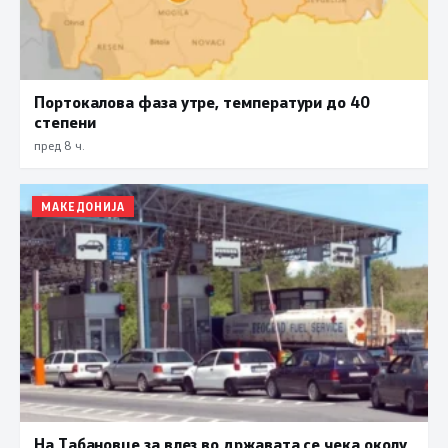
Портокалова фаза утре, температури до 40
степени
пред 8 ч.
МАКЕДОНИЈА
На Табановце за влез во државата се чека околу