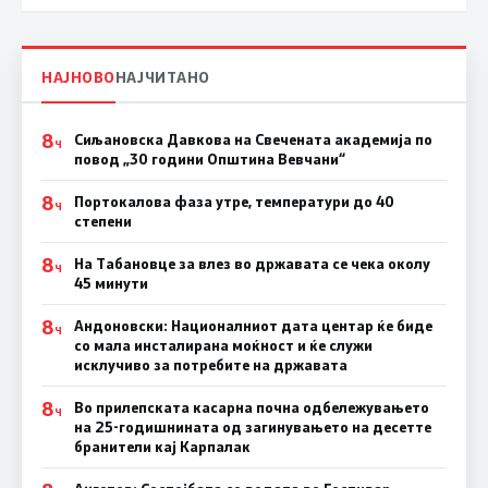
НАЈНОВО
НАЈЧИТАНО
8
Сиљановска Давкова на Свечената академија по
Ч
повод „30 години Општина Вевчани“
8
Портокалова фаза утре, температури до 40
Ч
степени
8
На Табановце за влез во државата се чека околу
Ч
45 минути
8
Андоновски: Националниот дата центар ќе биде
Ч
со мала инсталирана моќност и ќе служи
исклучиво за потребите на државата
8
Во прилепската касарна почна одбележувањето
Ч
на 25-годишнината од загинувањето на десетте
бранители кај Карпалак