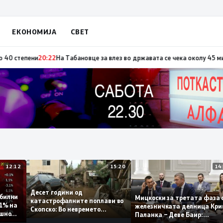
ЕКОНОМИЈА
СВЕТ
 повод „30 години Општина Вевчани“
20:23
Портокалова фаза утре, темп
12:12
15:20
Десет години од
т стабилни
Мицкоски за третата 
катастрофалните поплави во
мо 0,1% на
железничката делница
Скопско: Во невремето
 годишно
Паланка – Деве Баир:
загинаа 22 лица
Проектот нема да зав