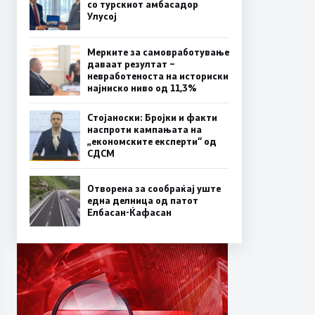
со турскиот амбасадор
Улусој
Мерките за самовработување
даваат резултат –
невработеноста на историски
најниско ниво од 11,3%
Стојаноски: Бројки и факти
наспроти кампањата на
„економските експерти“ од
СДСM
Отворена за сообраќај уште
една делница од патот
Елбасан-Ќафасан