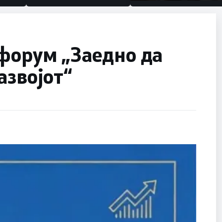
половина тунел во сле
улица, сега имаме цел
 форум „Заедно да
азвојот“