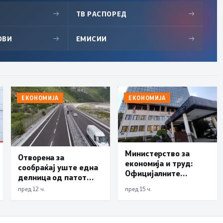
→
ТВ РАСПОРЕД
→
ОВИ
→
ЕМИСИИ
→
ЕКОНОМИЈА
ЕКОНОМИЈА
Министерство за
Отворена за
економија и труд:
сообраќај уште една
Официјалните
делница од патот
показатели не
Елбасан-Ќафасан
пред 12 ч.
пред 15 ч.
упатуваат на потреба
од воведување нови
интервентни мерки,
ценовните движења