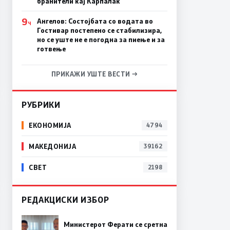
бранители кај Карпалак
9
Ангелов: Состојбата со водата во
Ч
Гостивар постепено се стабилизира,
но се уште не е погодна за пиење и за
готвење
ПРИКАЖИ УШТЕ ВЕСТИ →
РУБРИКИ
ЕКОНОМИЈА
4794
МАКЕДОНИЈА
39162
СВЕТ
2198
РЕДАКЦИСКИ ИЗБОР
Министерот Ферати се сретна