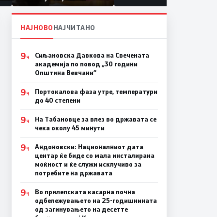
првачиња помалку
па
ина
НАЈНОВО
НАЈЧИТАНО
9
Сиљановска Давкова на Свечената
Ч
академија по повод „30 години
Општина Вевчани“
9
Портокалова фаза утре, температури
Ч
до 40 степени
9
На Табановце за влез во државата се
Ч
чека околу 45 минути
9
Андоновски: Националниот дата
Ч
центар ќе биде со мала инсталирана
моќност и ќе служи исклучиво за
потребите на државата
9
Во прилепската касарна почна
Ч
одбележувањето на 25-годишнината
од загинувањето на десетте