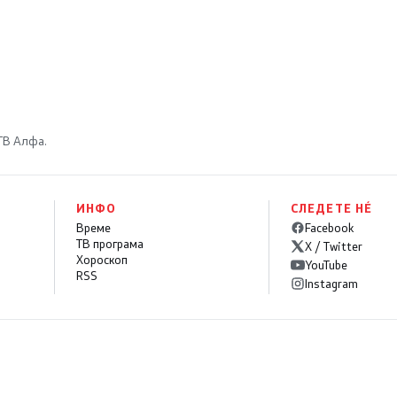
се стабилни
 ТВ Алфа.
ИНФО
СЛЕДЕТЕ НÉ
Време
Facebook
ТВ програма
X / Twitter
Хороскоп
YouTube
RSS
Instagram