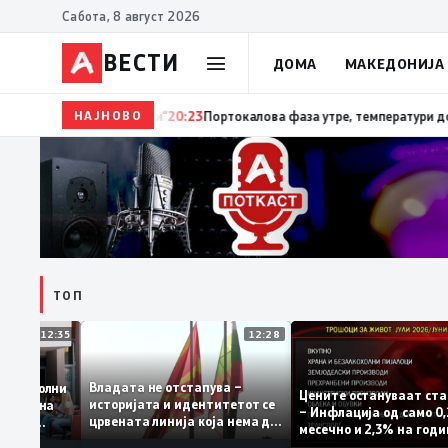
Сабота, 8 август 2026
ВЕСТИ
ДОМА
МАКЕДОНИЈА
НАЈНОВО
20:24
Сиљановска Давкова на Свечената академија по
ТОП
12:35
12:28
Владата не отстапува –
те се задоволни
Цените остануваа
историјата и идентитетот се
 учениците на
– Инфлација од са
црвената линија која нема да
државната
месечно и 2,3% на
се погази
ниво