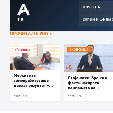
ПОЧЕТНА
ТВ
СЕРИИ И ФИЛМ
ПРОЧИТАЈТЕ УШТЕ
ЕКОНОМИЈА
ПРИЛОГ
Мерките за
Стојаноски: Бројки и
самовработување
факти наспроти
даваат резултат –
кампањата на
невработеноста на
„економските
историски најниско
пред 12 ч.
пред 12 ч.
експерти“ од СДСM
ниво од 11,3%