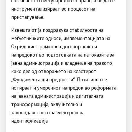
согласност со меѓународното право, а не да се
инструментализираат во процесот на
пристапување.
Извештајот ја поздравува стабилноста на
меѓуетничките односи, имплементацијата на
Охридскиот рамковен договор, како и
напредокот во подготовката на патоказите за
јавна администрација и владеење на правото
како дел од отворањето на кластерот
„Фундаментални вредности“. Позитивно се
нотираат и умерениот напредок во реформата
на јавната администрација и дигиталната
трансформација, вклучително и
законодавството за електронска
идентификација.