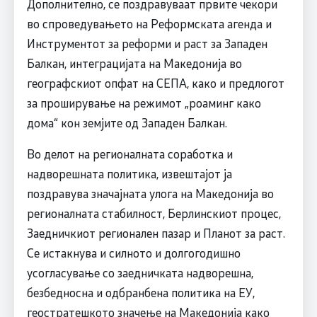
Дополнително, се поздравуваат првите чекори
во спроведувањето на Реформската агенда и
Инструментот за реформи и раст за Западен
Балкан, интеграцијата на Македонија во
географскиот опфат на СЕПА, како и предлогот
за проширување на режимот „роаминг како
дома“ кон земјите од Западен Балкан.
Во делот на регионалната соработка и
надворешната политика, извештајот ја
поздравува значајната улога на Македонија во
регионалната стабилност, Берлинскиот процес,
Заедничкиот регионален пазар и Планот за раст.
Се истакнува и силното и долгогодишно
усогласување со заедничката надворешна,
безбедносна и одбранбена политика на ЕУ,
геостратешкото значење на Македонија како