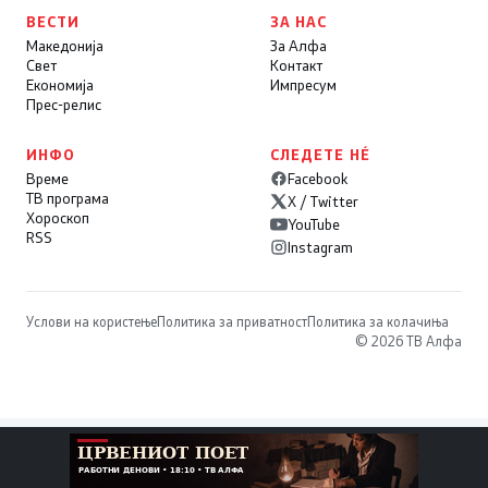
ВЕСТИ
ЗА НАС
Македонија
За Алфа
Свет
Контакт
Економија
Импресум
Прес-релис
ИНФО
СЛЕДЕТЕ НÉ
Време
Facebook
ТВ програма
X / Twitter
Хороскоп
YouTube
RSS
Instagram
Услови на користење
Политика за приватност
Политика за колачиња
© 2026 ТВ Алфа