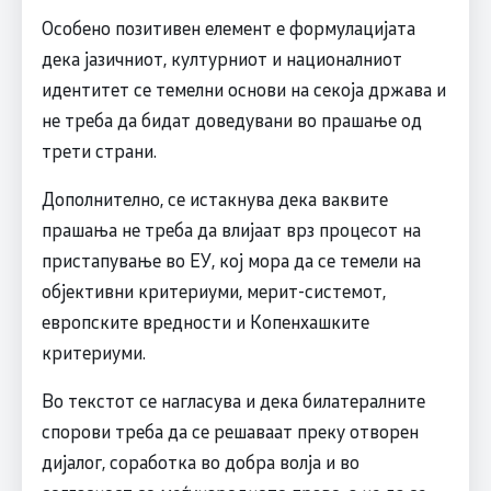
Особено позитивен елемент е формулацијата
дека јазичниот, културниот и националниот
идентитет се темелни основи на секоја држава и
не треба да бидат доведувани во прашање од
трети страни.
Дополнително, се истакнува дека ваквите
прашања не треба да влијаат врз процесот на
пристапување во ЕУ, кој мора да се темели на
објективни критериуми, мерит-системот,
европските вредности и Копенхашките
критериуми.
Во текстот се нагласува и дека билатералните
спорови треба да се решаваат преку отворен
дијалог, соработка во добра волја и во