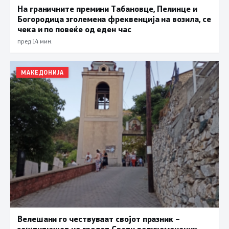
На граничните премини Табановце, Пелинце и
Богородица зголемена фреквенција на возила, се
чека и по повеќе од еден час
пред 14 мин.
МАКЕДОНИЈА
Велешани го чествуваат својот празник –
заштитникот на градот Свети великомаченик