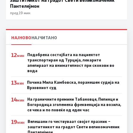
Пантелејмон
пред 19 мин.
НАЈНОВО
НАЈЧИТАНО
12
Подобрена состојбата на пациентот
МИН
транспортиран од Турција, лекарите
апелираат на внимателност при скокови во
вода
13
Почина Мила Камбовска, поранешен судија на
МИН
Врховниот суд
14
На граничните премини Табановце, Пелинце и
МИН
Богородица зголемена фреквенција на возила,
се чека и по повеќе од еден час
19
Велешани го чествуваат својот празник –
МИН
заштитникот на градот Свети великомаченик
Пантелејмон