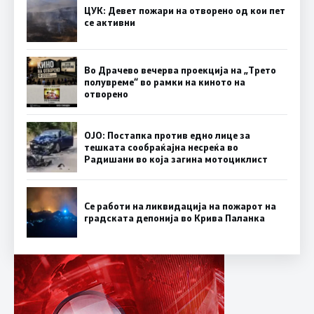
ЦУК: Девет пожари на отворено од кои пет
се активни
Во Драчево вечерва проекција на „Трето
полувреме“ во рамки на киното на
отворено
ОЈО: Постапка против едно лице за
тешката сообраќајна несреќа во
Радишани во која загина мотоциклист
Се работи на ликвидација на пожарот на
градската депонија во Крива Паланка