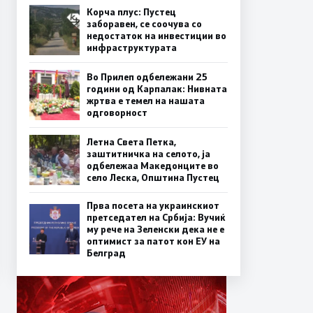
Корча плус: Пустец
заборавен, се соочува со
недостаток на инвестиции во
инфраструктурата
Во Прилеп одбележани 25
години од Карпалак: Нивната
жртва е темел на нашата
одговорност
Летна Света Петка,
заштитничка на селото, ја
одбележаа Македонците во
село Леска, Општина Пустец
Прва посета на украинскиот
претседател на Србија: Вучиќ
му рече на Зеленски дека не е
оптимист за патот кон ЕУ на
Белград