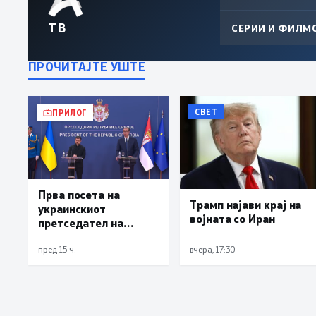
ТВ
СЕРИИ И ФИЛМ
ПРОЧИТАЈТЕ УШТЕ
СВЕТ
ПРИЛОГ
Прва посета на
Трамп најави крај на
украинскиот
војната со Иран
претседател на
Србија: Вучиќ му рече
на Зеленски дека не е
пред 15 ч.
вчера, 17:30
оптимист за патот
кон ЕУ на Белград