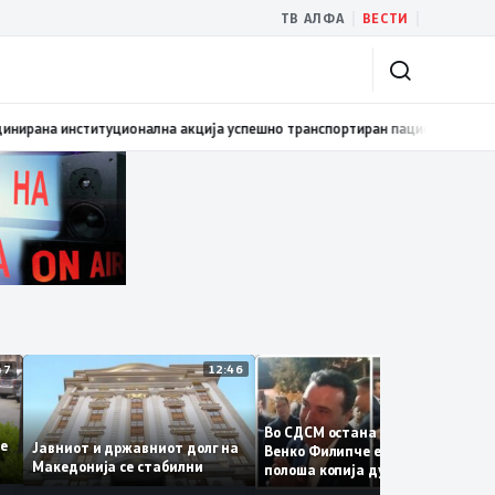
|
|
ТВ АЛФА
ВЕСТИ
омовиран првиот графички роман – стрип од авторот Бобан Пешов
17:40
12:47
12:46
12:3
Во СДСМ остана само талогот
е се
Јавниот и државниот долг на
Венко Филипче е само бледа 
Македонија се стабилни
полоша копија дури и од Зора
Заев