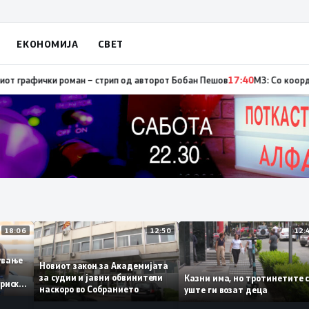
ЕКОНОМИЈА
СВЕТ
тор, од кои три се активни – изгаснат пожарот кај село Чифлик
17:41
Пр
18:06
12:50
ботување
Новиот закон за Академијата
за судии и јавни обвинители
Казни има, но тротинетит
сториски
наскоро во Собранието
уште ги возат деца
3%