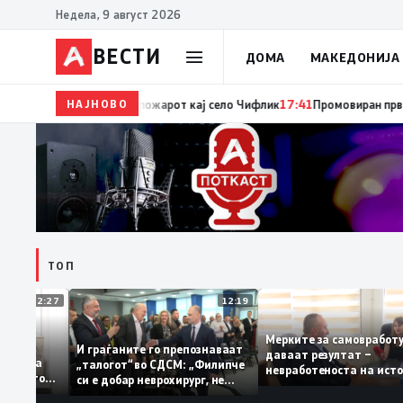
Недела, 9 август 2026
ВЕСТИ
ДОМА
МАКЕДОНИЈА
НАЈНОВО
17:42
ЦУК: До 18 часот 11 пожари на отворен прос
ТОП
12:27
12:19
Мерките за самовра
уваат: За
И граѓаните го препознаваат
даваат резултат –
ција треба
„талогот“ во СДСМ: „Филипче
невработеноста на и
 домашното
си е добар неврохирург, не
најниско ниво од 11,
треба се занимава со