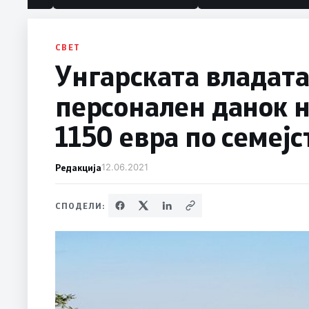
политика“
СВЕТ
Унгарската владата
персонален данок н
1150 евра по семејс
Редакција
12.06.2021
СПОДЕЛИ: