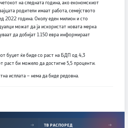
очетокот на следната година, ако економскиот
вајцата родители имаат работа, семејството
д 2022 година. Околу еден милион и сто
идуалци можат да ја искористат новата мерка
куваат да добијат 1.150 евра информираат
т буџет ќе биде со раст на БДП од 4,3
т раст би можело да достигне 5,5 проценти.
тна исплата – нема да биде редовна.
→
ТВ РАСПОРЕД
→