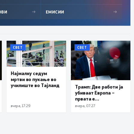
ОВИ
→
ЕМИСИИ
→
СВЕТ
СВЕТ
Најмалку седум
мртви во пукање во
училиште во Тајланд
Трамп: Две работи ја
убиваат Европа –
првата е
имиграцијата,
вчера, 17:29
вчера, 07:27
втората е енергијата