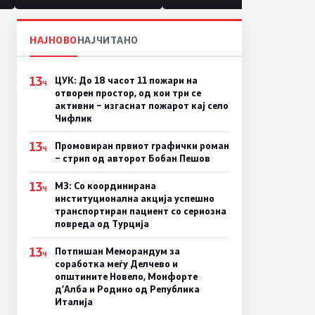
НАЈНОВО
НАЈЧИТАНО
13
ЦУК: До 18 часот 11 пожари на
Ч
отворен простор, од кои три се
активни – изгаснат пожарот кај село
Чифлик
13
Промовиран првиот графички роман
Ч
– стрип од авторот Бобан Пешов
13
МЗ: Со координирана
Ч
институционална акција успешно
транспортиран пациент со сериозна
повреда од Турција
13
Потпишан Меморандум за
Ч
соработка меѓу Делчево и
општините Новело, Монфорте
д’Алба и Родино од Република
Италија