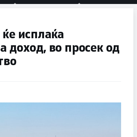
 ќе исплаќа
а доход, во просек од
тво