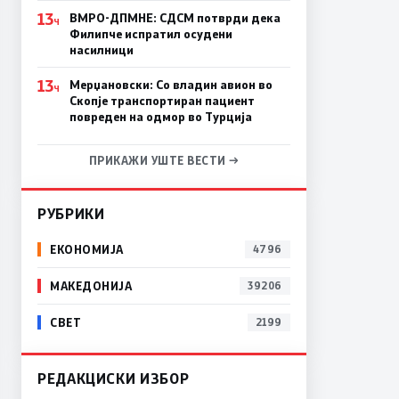
13
ВМРО-ДПМНЕ: СДСM потврди дека
Ч
Филипче испратил осудени
насилници
13
Мерџановски: Со владин авион во
Ч
Скопје транспортиран пациент
повреден на одмор во Турција
ПРИКАЖИ УШТЕ ВЕСТИ →
РУБРИКИ
ЕКОНОМИЈА
4796
МАКЕДОНИЈА
39206
СВЕТ
2199
РЕДАКЦИСКИ ИЗБОР