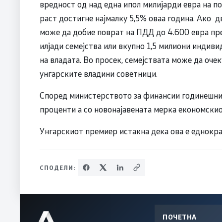
вредност од над една ипол милијарди евра на п
раст достигне најмалку 5,5% оваа година. Ако д
може да добие поврат на ПДД до 4.600 евра пре
илјади семејства или вкупно 1,5 милиони индив
на владата. Во просек, семејствата може да оче
унгарските владини советници.
Според министерството за финансии годинешнио
проценти а со новонајавената мерка економскио
Унгарскиот премиер истакна дека ова е еднокра
СПОДЕЛИ:
ПОЧЕТНА