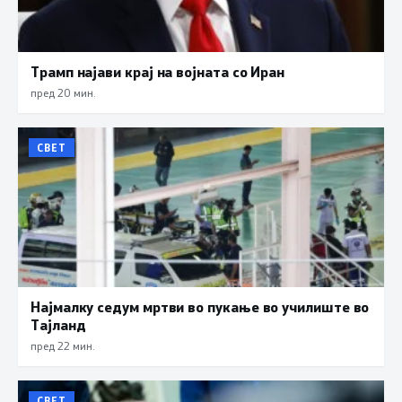
Трамп најави крај на војната со Иран
пред 20 мин.
СВЕТ
Најмалку седум мртви во пукање во училиште во
Тајланд
пред 22 мин.
СВЕТ