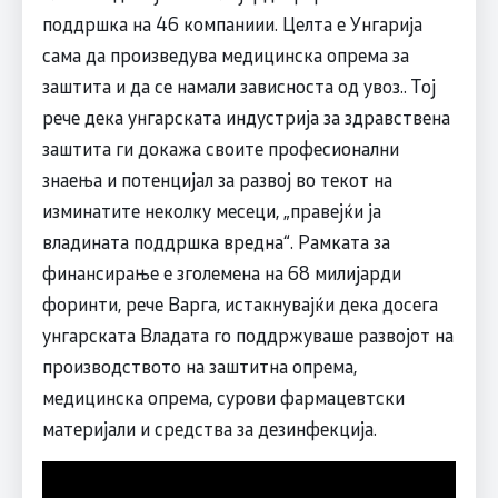
поддршка на 46 компаниии. Целта е Унгарија
сама да произведува медицинска опрема за
заштита и да се намали зависноста од увоз.. Тој
рече дека унгарската индустрија за здравствена
заштита ги докажа своите професионални
знаења и потенцијал за развој во текот на
изминатите неколку месеци, „правејќи ја
владината поддршка вредна“. Рамката за
финансирање е зголемена на 68 милијарди
форинти, рече Варга, истакнувајќи дека досега
унгарската Владата го поддржуваше развојот на
производството на заштитна опрема,
медицинска опрема, сурови фармацевтски
материјали и средства за дезинфекција.