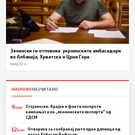
Зеленски ги отповика украинските амбасадори
во Албанија, Хрватска и Црна Гора
пред 10 ч.
НАЈНОВО
НАЈЧИТАНО
9
Стојаноски: Бројки и факти наспроти
МИН
кампањата на „економските експерти“ од
СДСM
12
Отворена за сообраќај уште една делница од
МИН
патот Елбасан-Ќафасан