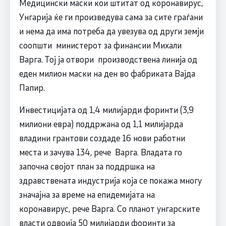
Медицински маски кои штитат од коронавирус,
Унгарија ќе ги произведува сама за сите граѓани
и нема да има потреба да увезува од други земји
соопшти министерот за финансии Михали
Варга. Тој ја отвори производствена линија од
еден милион маски на ден во фабриката Вајда
Папир.
Инвестицијата од 1,4 милијарди форинти (3,9
милиони евра) поддржана од 1,1 милијарда
владини грантови создаде 16 нови работни
места и зачува 134, рече Варга. Владата го
започна својот план за поддршка на
здравствената индустрија која се покажа многу
значајна за време на епидемијата на
коронавирус, рече Варга. Со планот унгарските
власти одвоија 50 милијарди форинти за