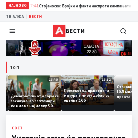
НАЈНОВО
17:41
Стојаноски: Бројки и факти наспроти кампањата на „ек
|
ТВ АЛФА
ВЕСТИ
ВЕСТИ
ТОП
14:12
13:45
13:12
Стоковн
Просекот од државната
10,5 ми
та
матура е многу добар со
Демографскиот аларм се
првата 
ката
оценка 3,66
засилува, во септември
годинат
ланка
ќе имаме најмалку 3.000
го зголе
тот
првачиња помалку
 слепа
СВЕТ
Унгарија сама ќе произведува