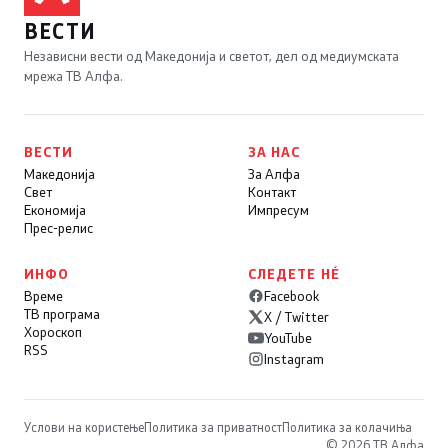
ВЕСТИ
Независни вести од Македонија и светот, дел од медиумската
мрежа ТВ Алфа.
ВЕСТИ
ЗА НАС
Македонија
За Алфа
Свет
Контакт
Економија
Импресум
Прес-релис
ИНФО
СЛЕДЕТЕ НÉ
Време
Facebook
ТВ програма
X / Twitter
Хороскоп
YouTube
RSS
Instagram
Услови на користење
Политика за приватност
Политика за колачиња
© 2026 ТВ Алфа