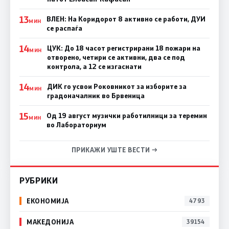
13
ВЛЕН: На Коридорот 8 активно се работи, ДУИ
МИН
се распаѓа
14
ЦУК: До 18 часот регистрирани 18 пожари на
МИН
отворено, четири се активни, два се под
контрола, а 12 се изгаснати
14
ДИК го усвои Роковникот за изборите за
МИН
градоначалник во Брвеница
15
Од 19 август музички работилници за теремин
МИН
во Лабораториум
ПРИКАЖИ УШТЕ ВЕСТИ →
РУБРИКИ
ЕКОНОМИЈА
4793
МАКЕДОНИЈА
39154