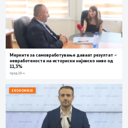
Мерките за самовработување даваат резултат –
невработеноста на историски најниско ниво од
11,3%
пред 16 ч.
ЕКОНОМИЈА