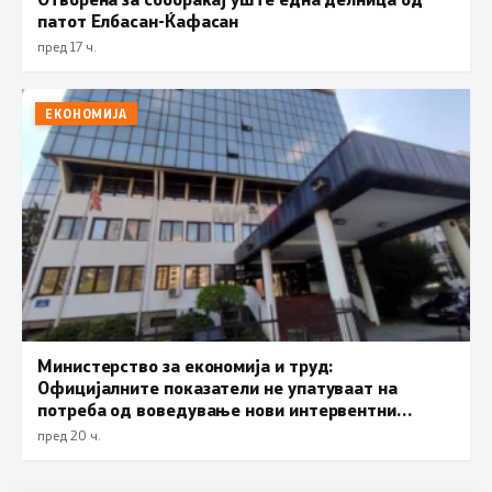
патот Елбасан-Ќафасан
пред 17 ч.
ЕКОНОМИЈА
Министерство за економија и труд:
Официјалните показатели не упатуваат на
потреба од воведување нови интервентни
мерки, ценовните движења се стабилни
пред 20 ч.