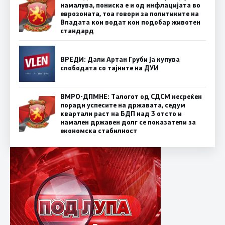
намалува, пониска е и од инфлацијата во
еврозоната, тоа говори за политиките на
Владата кои водат кон подобар животен
стандард
ВРЕДИ: Дали Артан Груби ја купува
слободата со тајните на ДУИ
ВМРО-ДПМНЕ: Талогот од СДСМ несреќен
поради успесите на државата, седум
квартали раст на БДП над 3 отсто и
намален државен долг се показатели за
економска стабилност