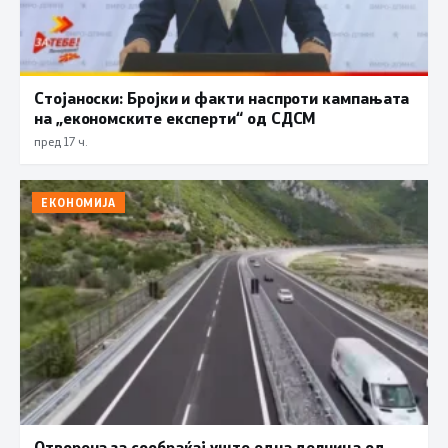
Стојаноски: Бројки и факти наспроти кампањата
на „економските експерти“ од СДСM
пред 17 ч.
ЕКОНОМИЈА
Отворена за сообраќај уште една делница од