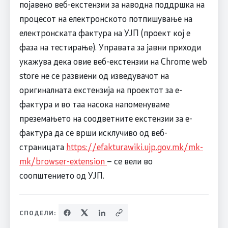
појавено веб-екстензии за наводна поддршка на
процесот на електронското потпишување на
електронската фактура на УЈП (проект кој е
фаза на тестирање). Управата за јавни приходи
укажува дека овие веб-екстензии на Chrome web
store не се развиени од изведувачот на
оригиналната екстензија на проектот за е-
фактура и во таа насока напоменуваме
преземањето на соодветните екстензии за е-
фактура да се врши исклучиво од веб-
страницата
https://efakturawiki.ujp.gov.mk/mk-
mk/browser-extension
– се вели во
соопштението од УЈП.
СПОДЕЛИ: