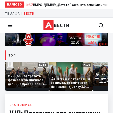
НАЈНОВО
10:37
ВМРО-ДПМНЕ: „Детето“ како што вели Филипче, денес со
|
ТВ АЛФА
ВЕСТИ
ВЕСТИ
ТОП
15:20
14:12
13:45
Просеко
Мицкоски за третата
матура е
Демографскиот аларм се
фаза од железничката
: Во
оценка 3
засилува, во септември
делница Крива Паланка
22
ќе имаме најмалку 3.000
– Деве Баир: Проектот
првачиња помалку
нема да заврши на
половина тунел во слепа
улица, сега имаме
целина
ЕКОНОМИЈА
УЈП: Преземањето екстензии