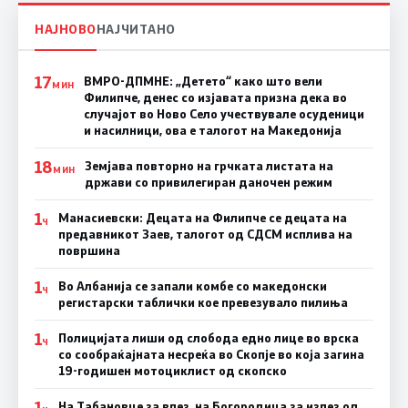
НАЈНОВО
НАЈЧИТАНО
17
ВМРО-ДПМНЕ: „Детето“ како што вели
МИН
Филипче, денес со изјавата призна дека во
случајот во Ново Село учествувале осуденици
и насилници, ова е талогот на Македонија
18
Земјава повторно на грчката листата на
МИН
држави со привилегиран даночен режим
1
Манасиевски: Децата на Филипче се децата на
Ч
предавникот Заев, талогот од СДСМ исплива на
површина
1
Во Албанија се запали комбе со македонски
Ч
регистарски таблички кое превезувало пилиња
1
Полицијата лиши од слобода едно лице во врска
Ч
со сообраќајната несреќа во Скопје во која загина
19-годишен мотоциклист од скопско
1
На Табановце за влез, на Богородица за излез од