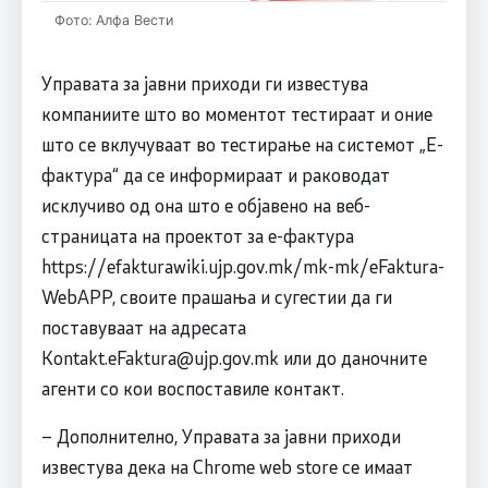
Фото: Алфа Вести
Управата за јавни приходи ги известува
компаниите што во моментот тестираат и оние
што се вклучуваат во тестирање на системот „Е-
фактура“ да се информираат и раководат
исклучиво од она што е објавено на веб-
страницата на проектот за е-фактура
https://efakturawiki.ujp.gov.mk/mk-mk/eFaktura-
WebAPP, своите прашања и сугестии да ги
поставуваат на адресата
Kontakt.eFaktura@ujp.gov.mk
или до даночните
агенти со кои воспоставиле контакт.
– Дополнително, Управата за јавни приходи
известува дека на Chrome web store се имаат