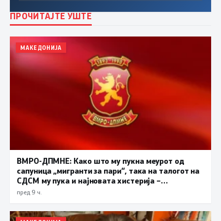
ПРОЧИТАЈТЕ УШТЕ
МАКЕДОНИЈА
ВМРО-ДПМНЕ: Како што му пукна меурот од
сапуница „мигранти за пари“, така на талогот на
СДСМ му пука и најновата хистерија –
прифаќање на француски предлог
пред 9 ч.