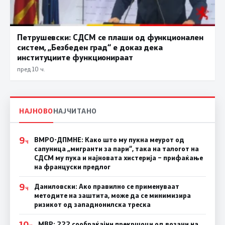
Петрушевски: СДСМ се плаши од функционален
систем, „Безбеден град“ е доказ дека
институциите функционираат
пред 10 ч.
НАЈНОВО
НАЈЧИТАНО
9
ВМРО-ДПМНЕ: Како што му пукна меурот од
Ч
сапуница „мигранти за пари“, така на талогот на
СДСМ му пука и најновата хистерија – прифаќање
на француски предлог
9
Даниловски: Ако правилно се применуваат
Ч
методите на заштита, може да се минимизира
ризикот од западнонилска треска
10
МВР: 222 сообраќајни прекршоци од возачи на