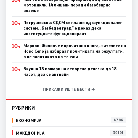
Ч
мотоцикли, 14 лишени поради безобѕирно
возење
10
Петрушевски: СДСМ се плаши од функционален
Ч
систем, „Безбеден град“ е доказ дека
институциите функционираат
10
Марков: Филипче е прочитана книга, жителите на
Ч
Ново Село ја избираат политиката на резултати,
а не политиката на тензии
10
Вкупно 18 пожари на отворено денеска до 18
Ч
часот, два се активни
ПРИКАЖИ УШТЕ ВЕСТИ →
РУБРИКИ
ЕКОНОМИЈА
4786
МАКЕДОНИЈА
39101