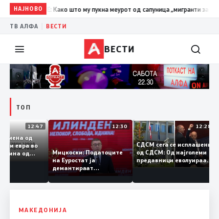
МРО-ДПМНЕ: Како што му пукна меурот од сапуница „мигранти за пари“, т
НАЈНОВО
|
ТВ АЛФА
ВЕСТИ
ВЕСТИ
ТОП
12:47
12:30
12:2
на размена од
СДСМ сега се исплашен
лијарди евра во
од СДСМ: Од најголеми
Мицкоски: Податоците
 половина од
предавници еволуираа
на Еуростат ја
та – Македонија
во најголеми патриоти
демантираат
емува извозот
опозицијата
МАКЕДОНИЈА