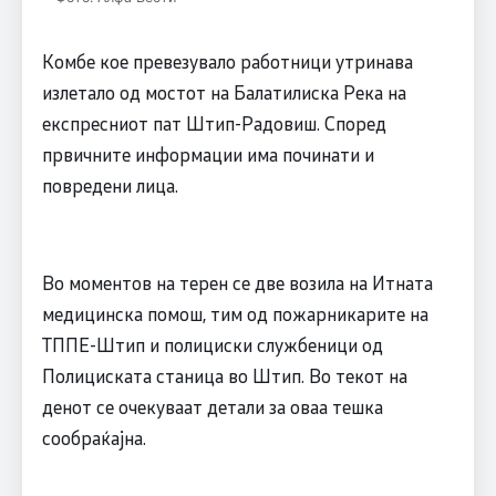
Комбе кое превезувало работници утринава
излетало од мостот на Балатилиска Река на
експресниот пат Штип-Радовиш. Според
првичните информации има починати и
повредени лица.
Во моментов на терен се две возила на Итната
медицинска помош, тим од пожарникарите на
ТППЕ-Штип и полициски службеници од
Полициската станица во Штип. Во текот на
денот се очекуваат детали за оваа тешка
сообраќајна.