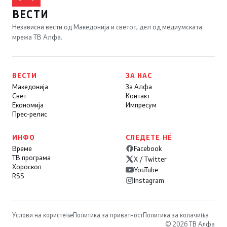
ВЕСТИ
Независни вести од Македонија и светот, дел од медиумската
мрежа ТВ Алфа.
ВЕСТИ
ЗА НАС
Македонија
За Алфа
Свет
Контакт
Економија
Импресум
Прес-релис
ИНФО
СЛЕДЕТЕ НÉ
Време
Facebook
ТВ програма
X / Twitter
Хороскоп
YouTube
RSS
Instagram
Услови на користење
Политика за приватност
Политика за колачиња
© 2026 ТВ Алфа