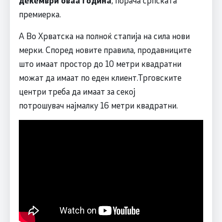
декември оваа година
, порача српската
премиерка.
А Во Хрватска на полноќ стапија на сила нови
мерки. Според новите правила, продавниците
што имаат простор до 10 метри квадратни
можат да имаат по еден клиент.Трговските
центри треба да имаат за секој
потрошувач најмалку 16 метри квадратни.