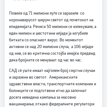
Повеќе од 71 милиони луѓе се заразиле со
коронавирусот ширум светот од почетокот на
епидемијата. Речиси 50 милиони се излекувале, а
еден милион и шестотини илјади ја изгубиле
битката со опасниот вирус. Во моментот
активни се над 20 милиони случа, а 106 илјади
од нив, се во критична состојба имајќи предвид
дека бројките се менуваат од час во час.
САД сè уште имаат најголем број смртни случаи
и заразени во светот. Американските
здравствени власти, транспортните компании и
болниците се подготвени итно да започнат
досега невидена кампања за масовно
вакцинирање, откако федералните регулатори