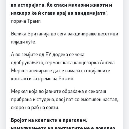
во историјата. Ќе спаси милиони животи и
наскоро ќе
ѝ
стави крај на пандемијата
“,
порача Трамп.
Велика Британија до сега вакцинираше десетици
илјади луѓе.
А во земјите од ЕУ додека се чека
одобрувањето, германската канцеларка Ангела
Меркел апелираше да се намалат социјалните
контакти за време на Божиќ.
Меркел која во јавните обраќања е секогаш
прибрана и студена, овој пат со емотивен настап,
скоро на раб на солзи.
Бројот на контакти е преголем,
намалувањето на контактите не е доволно.