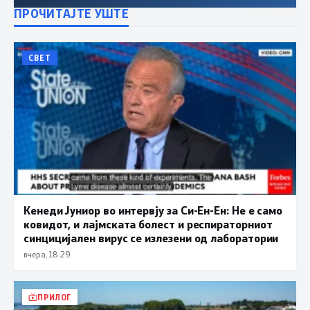
ПРОЧИТАЈТЕ УШТЕ
СВЕТ
Кенеди Јуниор во интервју за Си-Ен-Ен: Не е само
ковидот, и лајмската болест и респираторниот
синцицијален вирус се излезени од лаборатории
вчера, 18:29
ПРИЛОГ