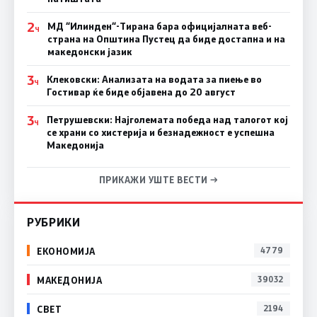
2
МД “Илинден“-Тирана бара официјалната веб-
Ч
страна на Општина Пустец да биде достапна и на
македонски јазик
3
Клековски: Анализата на водата за пиење во
Ч
Гостивар ќе биде објавена до 20 август
3
Петрушевски: Најголемата победа над талогот кој
Ч
се храни со хистерија и безнадежност е успешна
Македонија
ПРИКАЖИ УШТЕ ВЕСТИ →
РУБРИКИ
ЕКОНОМИЈА
4779
МАКЕДОНИЈА
39032
СВЕТ
2194