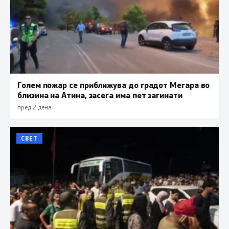
Голем пожар се приближува до градот Мегара во
близина на Атина, засега има пет загинати
пред 2 дена
СВЕТ