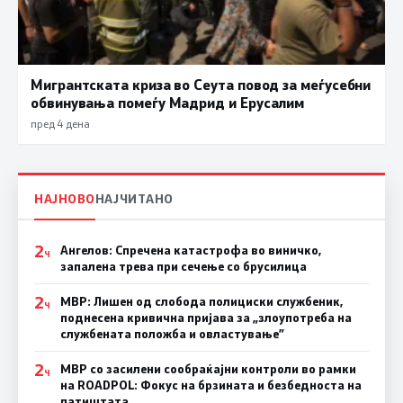
Мигрантската криза во Сеута повод за меѓусебни
обвинувања помеѓу Мадрид и Ерусалим
пред 4 дена
НАЈНОВО
НАЈЧИТАНО
2
Ангелов: Спречена катастрофа во виничко,
Ч
запалена трева при сечење со брусилица
2
МВР: Лишен од слобода полициски службеник,
Ч
поднесена кривична пријава за „злоупотреба на
службената положба и овластување”
2
МВР со засилени сообраќајни контроли во рамки
Ч
на ROADPOL: Фокус на брзината и безбедноста на
патиштата