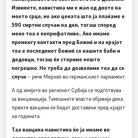
Извинете, навистина ми е жал од дното на
моето срце, но ако цената што ја плаќаме е
590 смртни случаи на ден, тогаш според
мене тоа е неприфатливо.. Ако имаме
премногу контакти пред Божиќ и на крајот
тоа е последниот Божиќ со нашите баби и
дедовци, тогаш ќе сториме нешто
погрешно. Не треба да дозволиме тоа да се
случи
– рече Меркел во германскиот парламент.
А од земјите во регионот Србија се подготвува
за вакцинација. Тамошните власти објавија дека
првите вакцини ќе бидат доставени пред крајот
на годината.
Таа вакцина навистина ќе ја имаме во