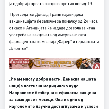
ја одобрија првата вакцина против ковид-19.
Претседател Доналд Трамп најави дека
вакцинацијата ќе започне за помалку од 24 часа,
откако и Агенцијата ќе издаде дозвола за итна
употреба на вакцината од американската
фармацевтска компанија „Фајзер“ и германската
„Бионтек“.
„
Имам многу добри вести. Денеска нашата
нација постигна медицинско чудо.
Направивме безбедна и ефикасна вакцина
за само девет месеци. Ова е едно од
најголемите научни достигнувања и успеси