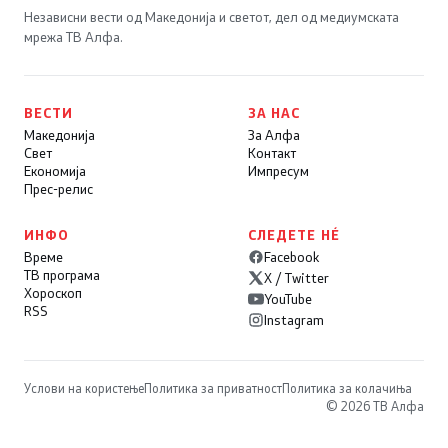
Независни вести од Македонија и светот, дел од медиумската
мрежа ТВ Алфа.
ВЕСТИ
ЗА НАС
Македонија
За Алфа
Свет
Контакт
Економија
Импресум
Прес-релис
ИНФО
СЛЕДЕТЕ НÉ
Време
Facebook
ТВ програма
X / Twitter
Хороскоп
YouTube
RSS
Instagram
Услови на користење
Политика за приватност
Политика за колачиња
© 2026 ТВ Алфа