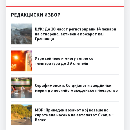
РЕДАКЦИСКИ ИЗБОР
ЦУК: До 18 часот регистрирани 14 пожари
на отворено, активен е пожарот кај
Грешница
Утре сончево и многу топло со
температура до 39 степени
Серафимовски: Со дијалог и заеднички
мерки до посилно македонско пчеларство
МВР: Приведен возачот кој возеше во
спротивна насока на автопатот Скопје –
Велес