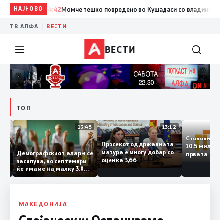
НАЈНОВО
14:42
Момче тешко повредено во Кушадаси со владиниот авион
|
ТВ АЛФА
ВЕСТИ
ВЕСТИ
ТОП
14:12
13:45
13:12
Стоковн
Просекот од државната
10,5 ми
ата
матура е многу добар со
Демографскиот аларм се
првата 
ката
оценка 3,66
засилува, во септември
годинат
ланка
ќе имаме најмалку 3.000
го згол
ктот
првачиња помалку
 слепа
МАКЕДОНИЈА
Стојаноски: Остануваме