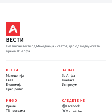
ВЕСТИ
Независни вести од Македонија и светот, дел од медиумската
мрежа ТВ Алфа.
ВЕСТИ
ЗА НАС
Македонија
За Алфа
Свет
Контакт
Економија
Импресум
Прес-релис
ИНФО
СЛЕДЕТЕ НÉ
Време
Facebook
ТВ програма
X / Twitter