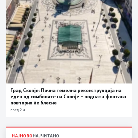
Град Скопје: Почна темелна реконструкција на
еден од симболите на Скопје – подната фонтана
повторно ќе блесне
пред 2 ч.
НАЈНОВО
НАЈЧИТАНО