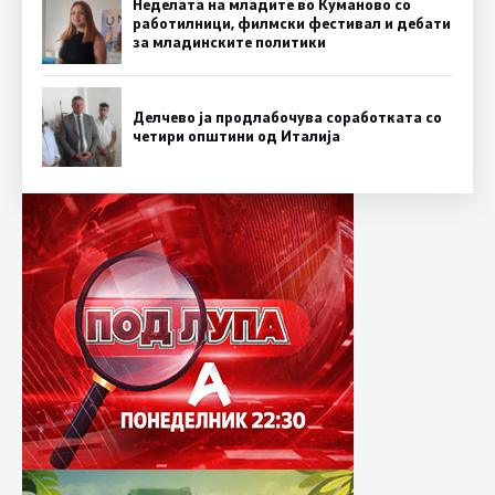
Неделата на младите во Куманово со
работилници, филмски фестивал и дебати
за младинските политики
Делчево ја продлабочува соработката со
четири општини од Италија