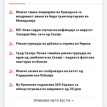
2
Момче тешко повредено во Кушадаси со
Ч
владиниот авион ќе биде транспортирано во
Македонија
2
МЗ: Нови седум случаи на инфекција со вирусот
Ч
Западен Нил, сите од Скопје
2
Реконструкција на урбаната опрема во Нерези
Ч
2
Град Скопје: Почна темелна реконструкција на
Ч
еден од симболите на Скопје – подната фонтана
повторно ќе блесне
2
Момче загина во сообраќајка на патот од
Ч
Радишани кон Побожје
2
Во Куманово поднесени 160 барања за
Ч
обесштетување по невремето од 20 јули
ПРИКАЖИ УШТЕ ВЕСТИ →