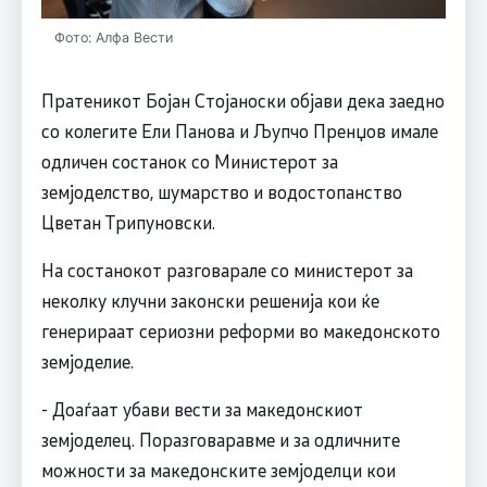
Фото: Алфа Вести
Пратеникот Бојан Стојаноски објави дека заедно
со колегите Ели Панова и Љупчо Пренџов имале
одличен состанок со Министерот за
земјоделство, шумарство и водостопанство
Цветан Трипуновски.
На состанокот разговарале со министерот за
неколку клучни законски решенија кои ќе
генерираат сериозни реформи во македонското
земјоделие.
-️ Доаѓаат убави вести за македонскиот
земјоделец. Поразговаравме и за одличните
можности за македонските земјоделци кои