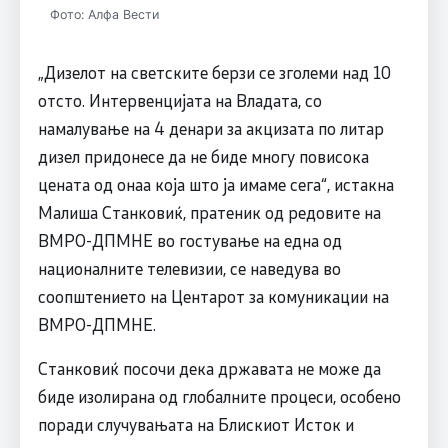
Фото: Алфа Вести
„Дизелот на светските берзи се зголеми над 10
отсто. Интервенцијата на Владата, со
намалување на 4 денари за акцизата по литар
дизел придонесе да не биде многу повисока
цената од онаа која што ја имаме сега“, истакна
Малиша Станковиќ, пратеник од редовите на
ВМРО-ДПМНЕ во гостување на една од
националните телевизии, се наведува во
соопштението на Центарот за комуникации на
ВМРО-ДПМНЕ.
Станковиќ посочи дека државата не може да
биде изолирана од глобалните процеси, особено
поради случувањата на Блискиот Исток и