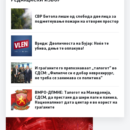
СВР Битола лиши од слобода две лица за
подметнување пожари на отворен простор
Вреди: Дволичноста на Бујар: Ноќе те
убива, дење те оплакува!
И граѓаните го препознаваат „талогот“ во
СДСМ: „Филипче си е добар неврохирург,
не треба се занимава со политика“
ВМРО-ДПМНЕ: Талогот на Македонија,
СДСМ, да престане да шири лаги и паника,
Националниот дата центар е во корист на
граѓаните