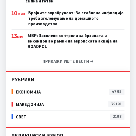
се пие и готви
10
Бројките охрабруваат: За стабилна инфлација
МИН
треба зголемување на домашното
производство
13
МВР: Засилени контроли за брзината и
МИН
викендов во рамки на европската акција на
ROADPOL
ПРИКАЖИ УШТЕ ВЕСТИ →
РУБРИКИ
ЕКОНОМИЈА
4795
МАКЕДОНИЈА
39191
СВЕТ
2198
РЕДАКЦИСКИ ИЗБОР