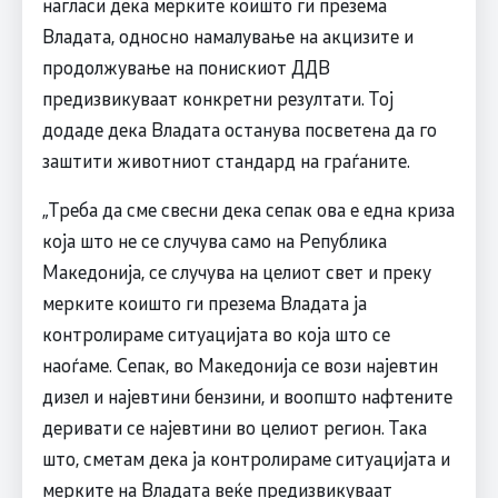
нагласи дека мерките коишто ги презема
Владата, односно намалување на акцизите и
продолжување на понискиот ДДВ
предизвикуваат конкретни резултати. Тој
додаде дека Владата останува посветена да го
заштити животниот стандард на граѓаните.
„Треба да сме свесни дека сепак ова е една криза
која што не се случува само на Република
Македонија, се случува на целиот свет и преку
мерките коишто ги презема Владата ја
контролираме ситуацијата во која што се
наоѓаме. Сепак, во Македонија се вози најевтин
дизел и најевтини бензини, и воопшто нафтените
деривати се најевтини во целиот регион. Така
што, сметам дека ја контролираме ситуацијата и
мерките на Владата веќе предизвикуваат