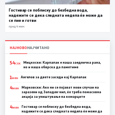
Гостивар се поблиску до безбедна вода,
надежите се дека следната недела ќе може да
се пие и готви
пред 4 мин.
НАЈНОВО
НАЈЧИТАНО
54
Мицкоски: Карпалак е наша заедничка рана,
СЕК
но и наша обврска да паметиме
1
Ангелов за двете заседи кај Карпалак
МИН
4
Марковски: Ако ни се појават нови случаи на
МИН
заразени од Западен-нил, ќе треба помасовна
акција за уништување на комарците
4
Гостивар се поблиску до безбедна вода,
МИН
надежите се дека следната недела ќе може да