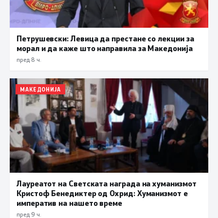
Петрушевски: Левица да престане со лекции за
морал и да каже што направила за Македонија
пред 8 ч.
МАКЕДОНИЈА
Лауреатот на Светската награда на хуманизмот
Кристоф Бенедиктер од Охрид: Хуманизмот е
императив на нашето време
пред 9 ч.