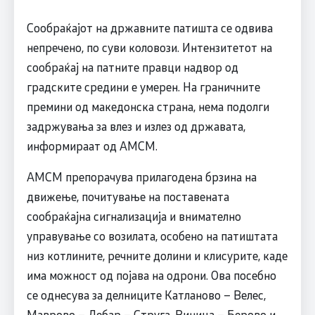
Сообраќајот на државните патишта се одвива
непречено, по суви коловози. Интензитетот на
сообраќај на патните правци надвор од
градските средини е умерен. На граничните
премини од македонска страна, нема подолги
задржувања за влез и излез од државата,
информираат од АМСМ.
АМСМ препорачува прилагодена брзина на
движење, почитување на поставената
сообраќајна сигнализација и внимателно
управување со возилата, особено на патиштата
низ котлините, речните долини и клисурите, каде
има можност од појава на одрони. Ова посебно
се однесува за делниците Катланово – Велес,
Маврово – Дебар – Струга, Виница – Берово и