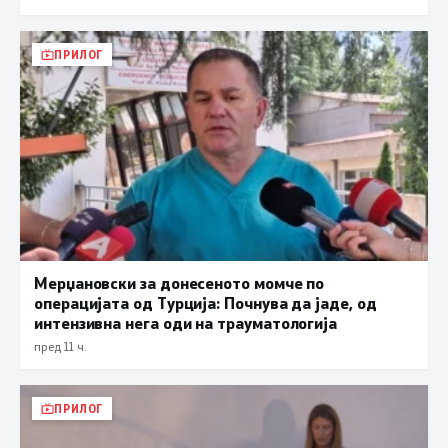
ПРИЛОГ
Мерџановски за донесеното момче по
операцијата од Турција: Почнува да јаде, од
интензивна нега оди на трауматологија
пред 11 ч.
ПРИЛОГ