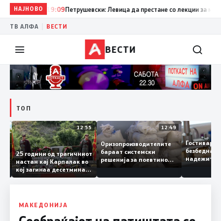
НАЈНОВО
19:09
Петрушевски: Левица да престане со лекции за морал и
|
ТВ АЛФА
ВЕСТИ
ВЕСТИ
ТОП
13:04
12:55
12:49
Гостивар
Оризопроизводителите
безбедна
бараат системски
нија
25 години од трагичниот
надежит
решенија за поевтино
настан кај Карпалак во
следната
производство
кој загинаа десетмина
може да 
македонски бранители
МАКЕДОНИЈА
Сообраќајот на патиштата се