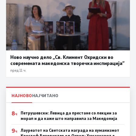
Ново научно дело „Св. Климент Охридски во
современата македонска творечка инспирација“
пред 11 ч.
НАЈНОВО
НАЈЧИТАНО
8
Петрушевски: Левица да престане со лекции за
Ч
морал и да каже што направила за Македонија
9
Лауреатот на Светската награда на хуманизмот
Ч
Кристоф Бенедиктер од Охрид: Хуманизмот е