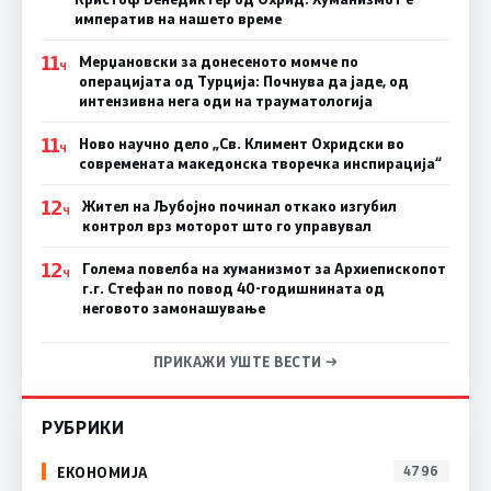
императив на нашето време
11
Мерџановски за донесеното момче по
Ч
операцијата од Турција: Почнува да јаде, од
интензивна нега оди на трауматологија
11
Ново научно дело „Св. Климент Охридски во
Ч
современата македонска творечка инспирација“
12
Жител на Љубојно починал откако изгубил
Ч
контрол врз моторот што го управувал
12
Голема повелба на хуманизмот за Архиепископот
Ч
г.г. Стефан по повод 40-годишнината од
неговото замонашување
ПРИКАЖИ УШТЕ ВЕСТИ →
РУБРИКИ
ЕКОНОМИЈА
4796