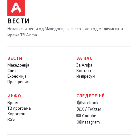
ВЕСТИ
Независни вести од Македонија и светот, дел од медиумската
мрежа ТВ Алфа.
ВЕСТИ
ЗА НАС
Македонија
За Алфа
Свет
Контакт
Економија
Импресум
Прес-релис
ИНФО
СЛЕДЕТЕ НÉ
Време
Facebook
ТВ програма
X / Twitter
Хороскоп
YouTube
RSS
Instagram