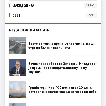
МАКЕДОНИЈА
39245
СВЕТ
2201
РЕДАКЦИСКИ ИЗБОР
Трето авионско прскање против комарци
утре во Велес и околината
Вучиќ по средбата со Зеленски: Никаде не
ја преминав границата, никому не му
служам
Грција гори: Над 400 пожари за 10 дена,
ветерот оневозможува да се гасат од небо