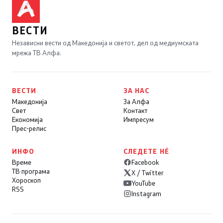
ВЕСТИ
Независни вести од Македонија и светот, дел од медиумската
мрежа ТВ Алфа.
ВЕСТИ
ЗА НАС
Македонија
За Алфа
Свет
Контакт
Економија
Импресум
Прес-релис
ИНФО
СЛЕДЕТЕ НÉ
Време
Facebook
ТВ програма
X / Twitter
Хороскоп
YouTube
RSS
Instagram