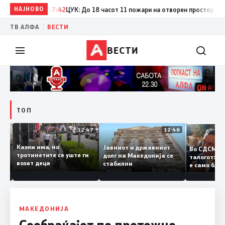
НАЈНОВО
17:42
ЦУК: До 18 часот 11 пожари на отворен простор, од кои
|
ТВ АЛФА
ВЕСТИ
ВЕСТИ
ТОП
12:50
12:47
12:46
Казни има, но
Јавниот и државниот
Во СДСМ
ии и
тротинетите се уште ги
долг на Македонија се
талогот:
возат деца
стабилни
е само б
ето
копија д
Заев
МАКЕДОНИЈА
Сообраќајот по претежно