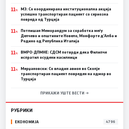
11
МЗ: Со координирана институционална акција
Ч
успешно транспортиран пациент со сериозна
повреда од Турција
11
Потпишан Меморандум за соработка меѓу
Ч
Делчево и општините Новело, Монфорте д’Алба и
Родино од Република Италија
11
ВМРО-ДПМНЕ: СДСM потврди дека Филипче
Ч
испратил осудени насилници
11
Мерџановски: Со владин авион во Скопје
Ч
транспортиран пациент повреден на одмор во
Турција
ПРИКАЖИ УШТЕ ВЕСТИ →
РУБРИКИ
ЕКОНОМИЈА
4796