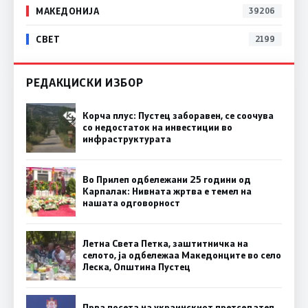
МАКЕДОНИЈА
39206
СВЕТ
2199
РЕДАКЦИСКИ ИЗБОР
Корча плус: Пустец заборавен, се соочува
со недостаток на инвестиции во
инфраструктурата
Во Прилеп одбележани 25 години од
Карпалак: Нивната жртва е темел на
нашата одговорност
Летна Света Петка, заштитничка на
селото, ја одбележаа Македонците во село
Леска, Општина Пустец
Прва посета на украинскиот претседател