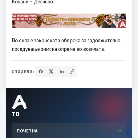
Кочани – Делчево.
Во сила е законската обврска за задолжително
поседување зимска опрема во возилата.
СПОДЕЛИ:
ТВ
ПОЧЕТНА
→