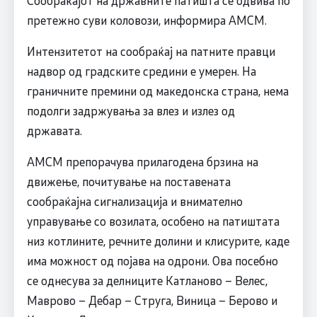
претежно суви коловози, информира АМСМ.
Интензитетот на сообраќај на патните правци
надвор од градските средини е умерен. На
граничните премини од македонска страна, нема
подолги задржувања за влез и излез од
државата.
АМСМ препорачува прилагодена брзина на
движење, почитување на поставената
сообраќајна сигнализација и внимателно
управување со возилата, особено на патиштата
низ котлините, речните долини и клисурите, каде
има можност од појава на одрони. Ова посебно
се однесува за делниците Катланово – Велес,
Маврово – Дебар – Струга, Виница – Берово и