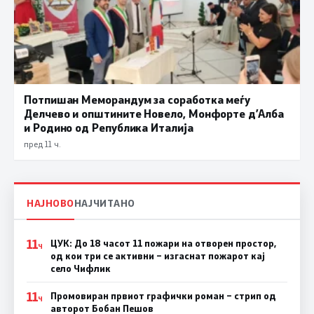
Потпишан Меморандум за соработка меѓу
Делчево и општините Новело, Монфорте д’Алба
и Родино од Република Италија
пред 11 ч.
НАЈНОВО
НАЈЧИТАНО
11
ЦУК: До 18 часот 11 пожари на отворен простор,
Ч
од кои три се активни – изгаснат пожарот кај
село Чифлик
11
Промовиран првиот графички роман – стрип од
Ч
авторот Бобан Пешов