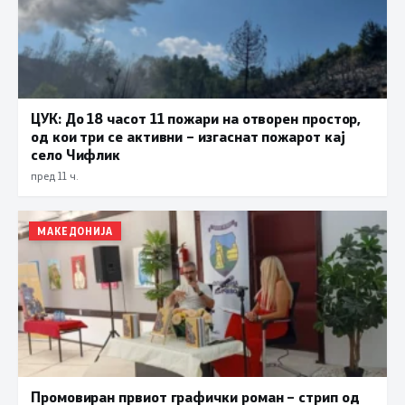
ЦУК: До 18 часот 11 пожари на отворен простор,
од кои три се активни – изгаснат пожарот кај
село Чифлик
пред 11 ч.
МАКЕДОНИЈА
Промовиран првиот графички роман – стрип од