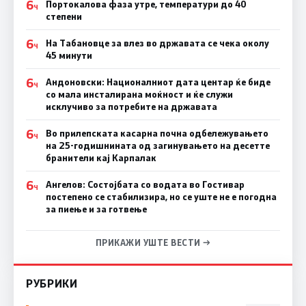
6
Портокалова фаза утре, температури до 40
Ч
степени
6
На Табановце за влез во државата се чека околу
Ч
45 минути
6
Андоновски: Националниот дата центар ќе биде
Ч
со мала инсталирана моќност и ќе служи
исклучиво за потребите на државата
6
Во прилепската касарна почна одбележувањето
Ч
на 25-годишнината од загинувањето на десетте
бранители кај Карпалак
6
Ангелов: Состојбата со водата во Гостивар
Ч
постепено се стабилизира, но се уште не е погодна
за пиење и за готвење
ПРИКАЖИ УШТЕ ВЕСТИ →
РУБРИКИ