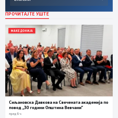
ПРОЧИТАЈТЕ УШТЕ
МАКЕДОНИЈА
Сиљановска Давкова на Свечената академија по
повод „30 години Општина Вевчани“
пред 6 ч.