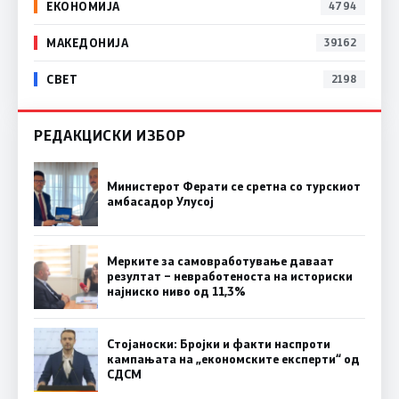
ЕКОНОМИЈА
4794
МАКЕДОНИЈА
39162
СВЕТ
2198
РЕДАКЦИСКИ ИЗБОР
Министерот Ферати се сретна со турскиот
амбасадор Улусој
Мерките за самовработување даваат
резултат – невработеноста на историски
најниско ниво од 11,3%
Стојаноски: Бројки и факти наспроти
кампањата на „економските експерти“ од
СДСM