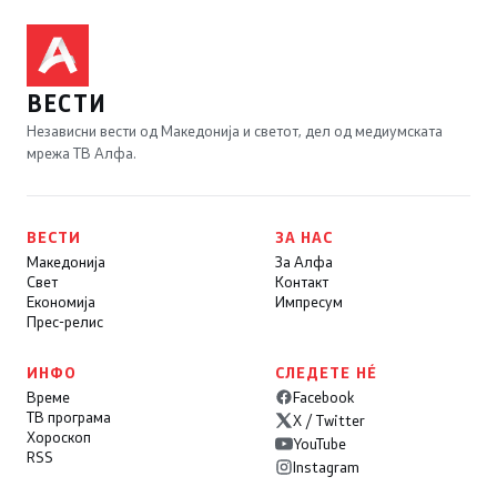
ВЕСТИ
Независни вести од Македонија и светот, дел од медиумската
мрежа ТВ Алфа.
ВЕСТИ
ЗА НАС
Македонија
За Алфа
Свет
Контакт
Економија
Импресум
Прес-релис
ИНФО
СЛЕДЕТЕ НÉ
Време
Facebook
ТВ програма
X / Twitter
Хороскоп
YouTube
RSS
Instagram