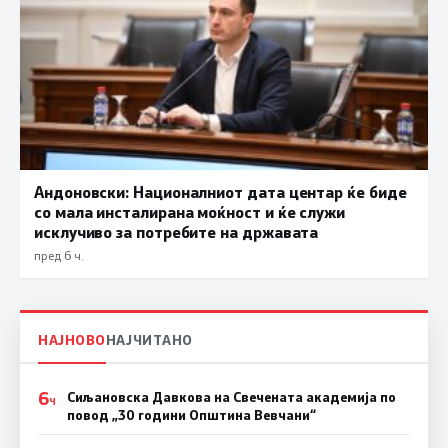
Андоновски: Националниот дата центар ќе биде
со мала инсталирана моќност и ќе служи
исклучиво за потребите на државата
пред 6 ч.
НАЈНОВО
НАЈЧИТАНО
6
Сиљановска Давкова на Свечената академија по
Ч
повод „30 години Општина Вевчани“