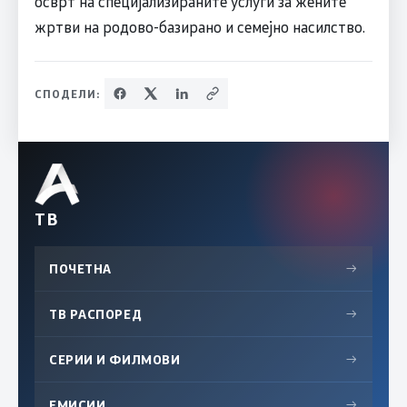
осврт на специјализираните услуги за жените
жртви на родово-базирано и семејно насилство.
СПОДЕЛИ:
ТВ
ПОЧЕТНА
→
ТВ РАСПОРЕД
→
СЕРИИ И ФИЛМОВИ
→
ЕМИСИИ
→