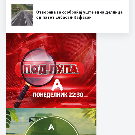
Отворена за сообраќај уште една делница
од патот Елбасан-Ќафасан