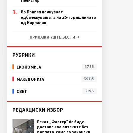
Пелистер
3
Во Прилеп почнуваат
Ч
одбележувањата на 25-годишнината
од Карпалак
ПРИКАЖИ УШТЕ ВЕСТИ →
РУБРИКИ
ЕКОНОМИЈА
4786
МАКЕДОНИЈА
39115
СВЕТ
2196
РЕДАКЦИСКИ ИЗБОР
Лекот „Фостер“ ќе биде
достапен во аптеките без
доплата, само со законски