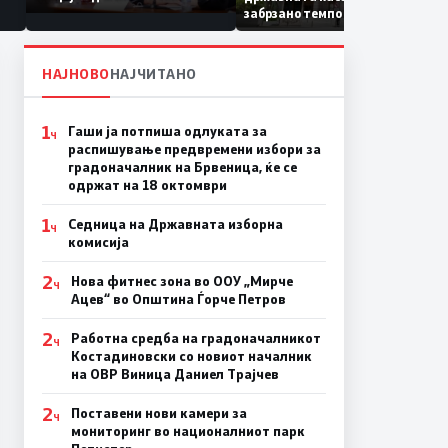
Коридор 8, Македонија
забрзано темпо
станува раскрсница на
Балканот
НАЈНОВО
НАЈЧИТАНО
1
Гаши ја потпиша одлуката за
Ч
распишување предвремени избори за
градоначалник на Брвеница, ќе се
одржат на 18 октомври
1
Седница на Државната изборна
Ч
комисија
2
Нова фитнес зона во ООУ „Мирче
Ч
Ацев“ во Општина Ѓорче Петров
2
Работна средба на градоначалникот
Ч
Костадиновски со новиот началник
на ОВР Виница Даниел Трајчев
2
Поставени нови камери за
Ч
мониторинг во националниот парк