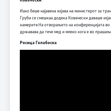
Иако беше најавена изјава на министерот за тра
Груби се смешкаа додека Ковачески даваше изјав
камерите.На отворањето на конференцијата во
државава да тече мед и млеко кога е во прашањ
Росица Голабоска