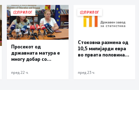
ПРИЛОГ
ПРИЛОГ
Стоковна размена од
Просекот од
10,5 милијарди евра
државната матура е
во првата половина
многу добар со
од годината –
оценка 3,66
Македонија го
зголемува извозот
пред 22 ч.
пред 23 ч.