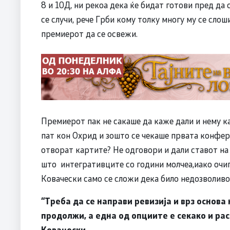
8 и 10Д, ни рекоа дека ќе бидат готови пред да
се случи, рече Грби кому толку многу му се слоши
премиерот да се освежи.
Премиерот пак не сакаше да каже дали и нему ка
пат кон Охрид и зошто се чекаше првата конфер
отворат картите? Не одговори и дали ставот на 
што интегративците со години молчеа,иако очиг
Ковачески само се сложи дека било недозволиво 
“Треба да се направи ревизија и врз основа 
продолжи, а една од опциите е секако и ра
Ковачески
.