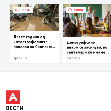
ПРИЛОГ
ПРИЛОГ
Десет години од
катастрофалните
Демографскиот
поплави во Скопско:
аларм се засилува, во
Во невремето загинаа
септември ќе имаме
22 лица
најмалку 3.000
пред 20 ч.
пред 22 ч.
првачиња помалку
ВЕСТИ