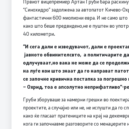
Првиот вицепремиер Артан Груби бара раскинув
“Синохидро” задолжена за автопатот Кичево-Охри
фантастични 600 миолиони евра. И не само што 
како што беше предвидено,не е пуштен во употр
40 километри
.
“И сега дали е изведувачот, дали е проекта
јавното обвинителсвто, а политичарите да
одлучуваат,но вака не може да се продолжи
на луѓе кои што знаат да го направат пато
се започне кривична постапка за погрешно
– Охрид, тоа е апсолутно неприфатливо”-р
Груби зборуваше за намерни грешки во поектир
проектите, а случајно или не, не испушти да го 
како ќе гласаат пратениците на крај на декемвр
кога ги започнавме разговорите со менаџерите н