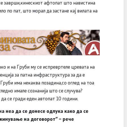
 се заврши,кинескиот афтопат што навистина
ло по пат, што морал да застане кај вилата на
ко и на Груби му се испревртеле цревата на
енција за патна инфраструктура за да е
Груби има некаква позадина,со оглед на тоа
ледно имале сознанија што се случува?
да се гради еден автопат 10 години.
на неа да се донесе одлука како да се
скинување на договорот” – рече