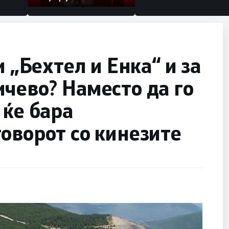
и „Бехтел и Енка“ и за
чево? Наместо да го
 ќе бара
оворот со кинезите