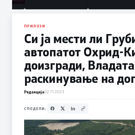
ПРИЛОЗИ
Си ја мести ли Груб
автопатот Охрид-Ки
доизгради, Владата
раскинување на дог
Редакција
02.11.2023
СПОДЕЛИ: