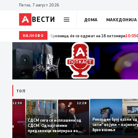
Петок, 7 август 2026
ВЕСТИ
ДОМА
МАКЕДОНИЈА
НАЈНОВО
10:06
Гаши ја потпиша одлуката за распишување пре
ТОП
12:30
12:28
Рекорден број казн
СДСМ сега се исплашени од
сити“ во јули – најм
СДСМ: Од најголеми
атоците на
брзо возење
предавници еволуираа во
емантираат
најголеми патриоти