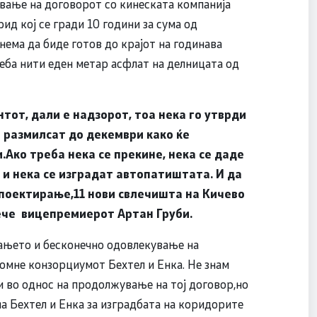
ање на договорот со кинеската компанија
д кој се гради 10 години за сума од
нема да биде готов до крајот на годинава
еба нити еден метар асфлат на делницата од
нтот, дали е надзорот, тоа нека го утврди
 размилсат до декември како ќе
.Ако треба нека се прекине, нека се даде
т и нека се изградат автопатиштата. И да
 поектирање,11 нови свлечишта на Кичево
ече вицепремиерот Артан Груби.
ањето и бесконечно одовлекување на
спомне конзорциумот Бехтел и Енка. Не знам
и во однос на продолжување на тој договор,но
а Бехтел и Енка за изградбата на коридорите