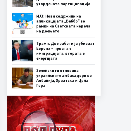
утврдената партиципација
ИЈЗ: Нови содржини на
апликацијата „Беббо“ во
рамки на Светската недела
на доењето
Трамп: Две работи ја убиваат
Европа – првата е
имиграцијата, втората е
енергијата
Зеленски ги отповика
украинските амбасадори во
Албанија, Хрватска и Црна
Гора