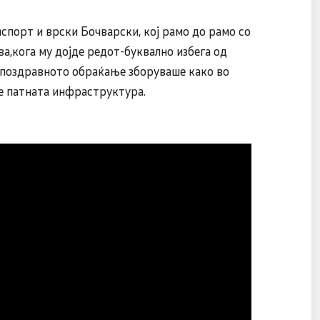
нспорт и врски Бочварски, кој рамо до рамо со
а,кога му дојде редот-буквално избега од
 поздравното обраќање зборуваше како во
е патната инфраструктура.